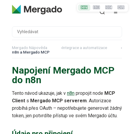
🇨🇿
🇬🇧
🇩🇪
🇭🇺
Mergado Nápověda
›
Integrace a automatizace
›
n8n a Mergado MCP
Napojení Mergado MCP
do n8n
Tento návod ukazuje, jak v
n8n
propojit node
MCP
Client
s
Mergado MCP serverem
. Autorizace
probíhá přes OAuth – nepotřebujete generovat žádný
token, jen potvrdíte přístup ve svém Mergado účtu.
Údaje pro připojení