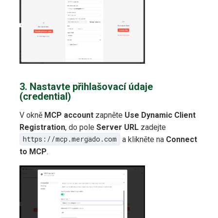
3. Nastavte přihlašovací údaje
(credential)
V okně
MCP account
zapněte
Use Dynamic Client
Registration
, do pole
Server URL
zadejte
https://mcp.mergado.com
a klikněte na
Connect
to MCP
.