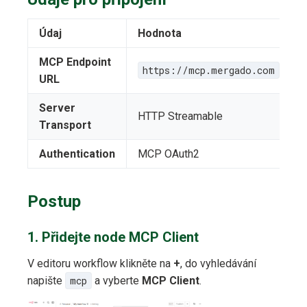
Údaj
Hodnota
MCP Endpoint
https://mcp.mergado.com
URL
Server
HTTP Streamable
Transport
Authentication
MCP OAuth2
Postup
1. Přidejte node MCP Client
V editoru workflow klikněte na
+
, do vyhledávání
napište
mcp
a vyberte
MCP Client
.