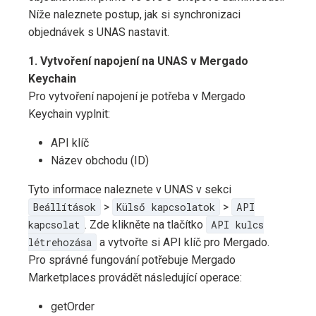
Níže naleznete postup, jak si synchronizaci
objednávek s UNAS nastavit.
1. Vytvoření napojení na UNAS v Mergado
Keychain
Pro vytvoření napojení je potřeba v Mergado
Keychain vyplnit:
API klíč
Název obchodu (ID)
Tyto informace naleznete v UNAS v sekci
Beállítások
>
Külső kapcsolatok
>
API
kapcsolat
. Zde klikněte na tlačítko
API kulcs
létrehozása
a vytvořte si API klíč pro Mergado.
Pro správné fungování potřebuje Mergado
Marketplaces provádět následující operace:
getOrder