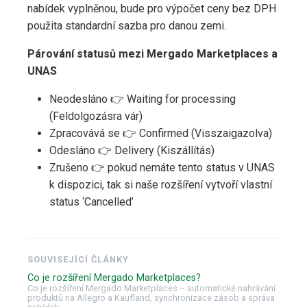
nabídek vyplněnou, bude pro výpočet ceny bez DPH
použita standardní sazba pro danou zemi.
Párování statusů mezi Mergado Marketplaces a
UNAS
Neodesláno 👉 Waiting for processing
(Feldolgozásra vár)
Zpracovává se 👉 Confirmed (Visszaigazolva)
Odesláno 👉 Delivery (Kiszállítás)
Zrušeno 👉 pokud nemáte tento status v UNAS
k dispozici, tak si naše rozšíření vytvoří vlastní
status ‘Cancelled’
SOUVISEJÍCÍ ČLÁNKY
Co je rozšíření Mergado Marketplaces?
Co je rozšíření Mergado Marketplaces – automatické nahrávání
produktů na Allegro a Kaufland, synchronizace zásob a správa