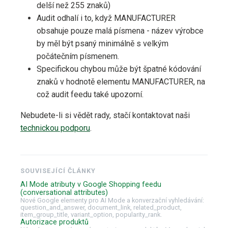
delší než 255 znaků)
Audit odhalí i to, když MANUFACTURER
obsahuje pouze malá písmena - název výrobce
by měl být psaný minimálně s velkým
počátečním písmenem.
Specifickou chybou může být špatné kódování
znaků v hodnotě elementu MANUFACTURER, na
což audit feedu také upozorní.
Nebudete-li si vědět rady, stačí kontaktovat naši
technickou podporu
.
SOUVISEJÍCÍ ČLÁNKY
AI Mode atributy v Google Shopping feedu
(conversational attributes)
Nové Google elementy pro AI Mode a konverzační vyhledávání:
question_and_answer, document_link, related_product,
item_group_title, variant_option, popularity_rank.
Autorizace produktů