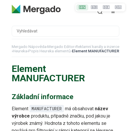
🇨🇿
🇬🇧
🇩🇪
🇭🇺
Mergado Nápověda
›
Mergado Editor
›
Reklamní kanály a inzerce
›
Heureka
›
Popis Heureka elementů
›
Element MANUFACTURER
Element
MANUFACTURER
Základní informace
Element
MANUFACTURER
má obsahovat
název
výrobce
produktu, případně značku, pod jakou je
výrobek známý. Hodnota z tohoto elementu se
používá pro filtrování v rámci kategorií na Heurece.