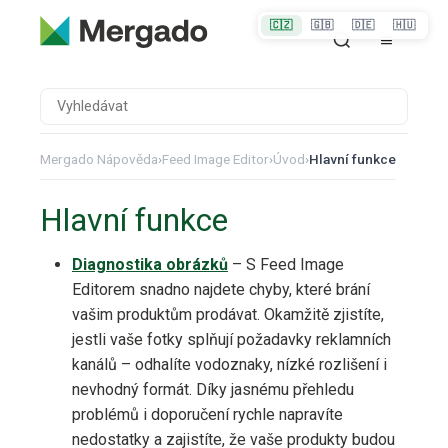
🇨🇿
🇬🇧
🇩🇪
🇭🇺
Mergado Nápověda
›
Feed Image Editor
›
Úvod
›
Hlavní funkce
Hlavní funkce
Diagnostika
obrázků
– S Feed Image
Editorem snadno najdete chyby, které brání
vašim produktům prodávat. Okamžitě zjistíte,
jestli vaše fotky splňují požadavky reklamních
kanálů – odhalíte vodoznaky, nízké rozlišení i
nevhodný formát. Díky jasnému přehledu
problémů i doporučení rychle napravíte
nedostatky a zajistíte, že vaše produkty budou