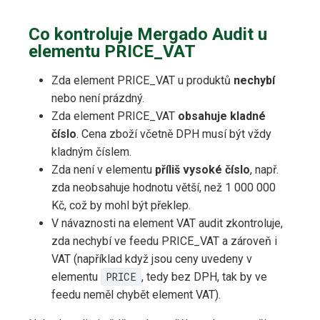
Co kontroluje Mergado Audit u
elementu PRICE_VAT
Zda element PRICE_VAT u produktů
nechybí
nebo není prázdný.
Zda element PRICE_VAT
obsahuje kladné
číslo
. Cena zboží včetně DPH musí být vždy
kladným číslem.
Zda není v elementu
příliš vysoké číslo
, např.
zda neobsahuje hodnotu větší, než 1 000 000
Kč, což by mohl být překlep.
V návaznosti na element VAT audit zkontroluje,
zda nechybí ve feedu PRICE_VAT a zároveň i
VAT (například když jsou ceny uvedeny v
elementu
PRICE
, tedy bez DPH, tak by ve
feedu neměl chybět element VAT).