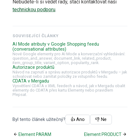
Nebudete-li si vědět rady, stačí kontaktovat naši
technickou podporu
.
SOUVISEJÍCÍ ČLÁNKY
AI Mode atributy v Google Shopping feedu
(conversational attributes)
Nové Google elementy pro AI Mode a konverzační vyhledávání:
question_and_answer, document_link, related_product,
item_group_title, variant_option, popularity_rank.
Autorizace produktů
Návod na zapnutí a správu autorizace produktů v Mergadu – jak
schvalovat nebo zamítat položky ze vstupního feedu.
CDATA v Mergadu
Vysvětlení CDATA v XML feedech a návod, jak v Mergadu obalit
elementy do CDATA přes kartu Elementy nebo pravidlem
Přepsat.
Byl tento článek užitečný?
👍 Ano
👎 Ne
Element PARAM
Element PRODUCT