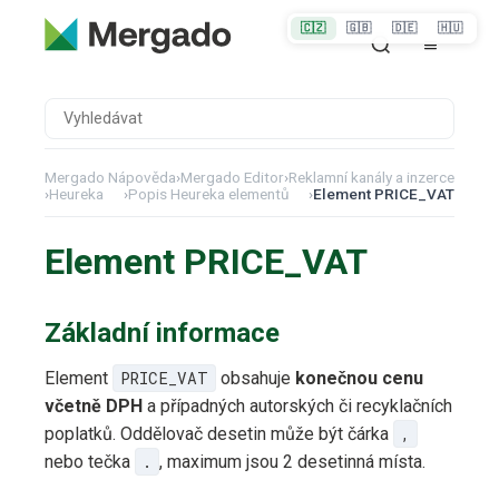
🇨🇿
🇬🇧
🇩🇪
🇭🇺
Mergado Nápověda
›
Mergado Editor
›
Reklamní kanály a inzerce
›
Heureka
›
Popis Heureka elementů
›
Element PRICE_VAT
Element PRICE_VAT
Základní informace
Element
PRICE_VAT
obsahuje
konečnou cenu
včetně DPH
a případných autorských či recyklačních
poplatků. Oddělovač desetin může být čárka
,
nebo tečka
.
, maximum jsou 2 desetinná místa.