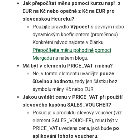
Jak přepočítat měnu pomocí kurzu např. z
EUR na Kč nebo opačně z Kč na EUR pro
slovenskou Heureku?
Použijte pravidlo
Výpočet
s pevným nebo
dynamickým koeficientem (proměnnou).
Konkrétní návod najdete v článku
Přepočítejte měnu pohodlně pomocí
Mergada
na našem blogu.
Má být v elementu PRICE_VAT i měna?
Ne, v tomto elementu uvádějte
pouze
číselnou hodnotu
, tedy jen částku bez
symbolu měny Kč nebo EUR.
Jakou uvádět cenu v PRICE_VAT při použití
slevového kupónu SALES_VOUCHER?
Pokud je u produktu slevový voucher (viz
element SALES_VOUCHER), musí být v
PRICE_VAT uvedena cena, jaká bude
po
aplikování tohoto voucheru
.