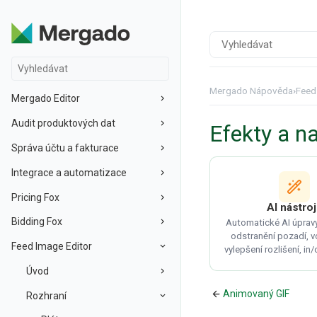
Mergado Nápověda
›
Feed
Mergado Editor
Audit produktových dat
Efekty a n
Správa účtu a fakturace
Integrace a automatizace
Pricing Fox
AI nástro
Bidding Fox
Automatické AI úprav
odstranění pozadí, 
Feed Image Editor
vylepšení rozlišení, in
Úvod
Animovaný GIF
Rozhraní