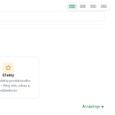
🇨🇿
🇬🇧
🇩🇪
🇭🇺
Efekty
 efekty produktového
 filtry, stín, odraz a
průhlednost.
AI nástroje