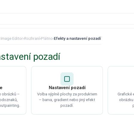
 Image Editor
›
Rozhraní
›
Plátno
›
Efekty a nastavení pozadí
astavení pozadí
je
Nastavení pozadí
y obrázků –
Volba výplně plochy za produktem
Grafické
vodoznaků,
– barva, gradient nebo jiný efekt
obrázku –
/outpainting.
pozadí.