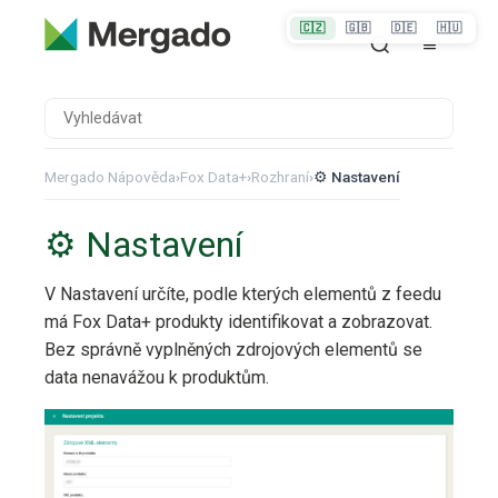
🇨🇿
🇬🇧
🇩🇪
🇭🇺
Mergado Nápověda
›
Fox Data+
›
Rozhraní
›
⚙️ Nastavení
⚙️ Nastavení
V Nastavení určíte, podle kterých elementů z feedu
má Fox Data+ produkty identifikovat a zobrazovat.
Bez správně vyplněných zdrojových elementů se
data nenavážou k produktům.