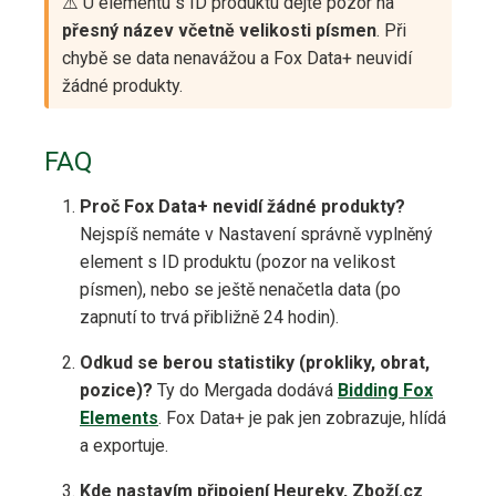
⚠️ U elementu s ID produktu dejte pozor na
přesný název včetně velikosti písmen
. Při
chybě se data nenavážou a Fox Data+ neuvidí
žádné produkty.
FAQ
Proč Fox Data+ nevidí žádné produkty?
Nejspíš nemáte v Nastavení správně vyplněný
element s ID produktu (pozor na velikost
písmen), nebo se ještě nenačetla data (po
zapnutí to trvá přibližně 24 hodin).
Odkud se berou statistiky (prokliky, obrat,
pozice)?
Ty do Mergada dodává
Bidding Fox
Elements
. Fox Data+ je pak jen zobrazuje, hlídá
a exportuje.
Kde nastavím připojení Heureky, Zboží.cz