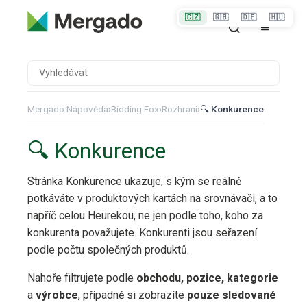
🇨🇿
🇬🇧
🇩🇪
🇭🇺
Mergado Nápověda
›
Bidding Fox
›
Rozhraní
›
🔍 Konkurence
🔍 Konkurence
Stránka Konkurence ukazuje, s kým se reálně
potkáváte v produktových kartách na srovnávači, a to
napříč celou Heurekou, ne jen podle toho, koho za
konkurenta považujete. Konkurenti jsou seřazení
podle počtu společných produktů.
Nahoře filtrujete podle
obchodu, pozice, kategorie
a
výrobce
, případně si zobrazíte
pouze sledované