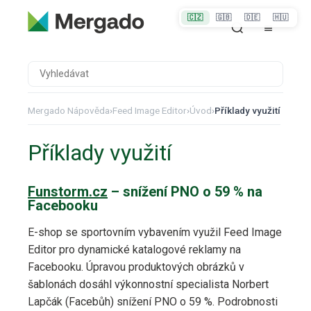
🇨🇿
🇬🇧
🇩🇪
🇭🇺
Mergado Nápověda
›
Feed Image Editor
›
Úvod
›
Příklady využití
Příklady využití
Funstorm.cz
– snížení PNO o 59 % na
Facebooku
E-shop se sportovním vybavením využil Feed Image
Editor pro dynamické katalogové reklamy na
Facebooku. Úpravou produktových obrázků v
šablonách dosáhl výkonnostní specialista Norbert
Lapčák (Facebůh) snížení PNO o 59 %. Podrobnosti