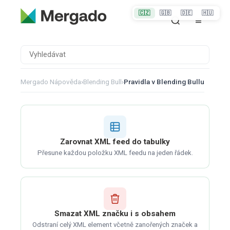
🇨🇿
🇬🇧
🇩🇪
🇭🇺
Mergado Nápověda
›
Blending Bull
›
Pravidla v Blending Bullu
Zarovnat XML feed do tabulky
Přesune každou položku XML feedu na jeden řádek.
Smazat XML značku i s obsahem
Odstraní celý XML element včetně zanořených značek a