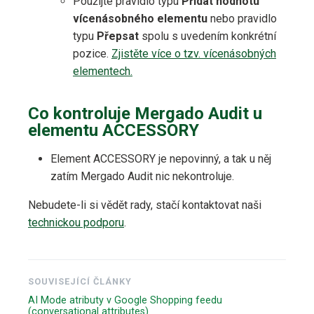
Použijte pravidlo typu
Přidat hodnotu
vícenásobného elementu
nebo pravidlo
typu
Přepsat
spolu s uvedením konkrétní
pozice.
Zjistěte více o tzv. vícenásobných
elementech.
Co kontroluje Mergado Audit u
elementu ACCESSORY
Element ACCESSORY je nepovinný, a tak u něj
zatím Mergado Audit nic nekontroluje.
Nebudete-li si vědět rady, stačí kontaktovat naši
technickou podporu
.
SOUVISEJÍCÍ ČLÁNKY
AI Mode atributy v Google Shopping feedu
(conversational attributes)