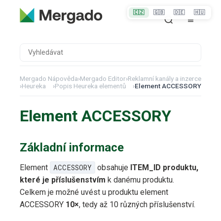
🇨🇿
🇬🇧
🇩🇪
🇭🇺
Mergado Nápověda
›
Mergado Editor
›
Reklamní kanály a inzerce
›
Heureka
›
Popis Heureka elementů
›
Element ACCESSORY
Element ACCESSORY
Základní informace
Element
ACCESSORY
obsahuje
ITEM_ID produktu,
které je příslušenstvím
k danému produktu.
Celkem je možné uvést u produktu element
ACCESSORY
10×
, tedy až 10 různých příslušenství.