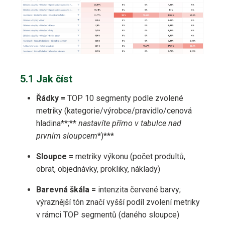
5.1 Jak číst
Řádky =
TOP 10 segmenty podle zvolené
metriky (kategorie/​výrobce/​pravidlo/​cenová
hladina**;**
nastavíte přímo v tabulce nad
prvním sloupcem
*)***
Sloupce =
metriky výkonu (počet produltů,
obrat, objednávky, prokliky, náklady)
Barevná škála =
intenzita červené barvy;
výraznější tón značí vyšší podíl zvolení metriky
v rámci TOP segmentů (daného sloupce)