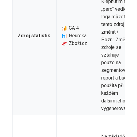
Klepnutím na
„pero“ vedle
loga můžete
tento zdroj
GA 4
změnit.\
Zdroj statistik
Heureka
Pozn.: Změna
Zboží.cz
zdroje se
vztahuje
pouze na
segmentový
report a bude
použita při
každém
dalším jeho
vygenerování
Na základě