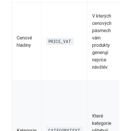
V kterých
h
cenových
g
pásmech
v
Cenové
vám
n
PRICE_VAT
hladiny
produkty
generují
s
nejvíce
t
návštěv.
n
N
k
Které
m
kategorie
n
Kategorie
CATEGORYTEXT
přitahují