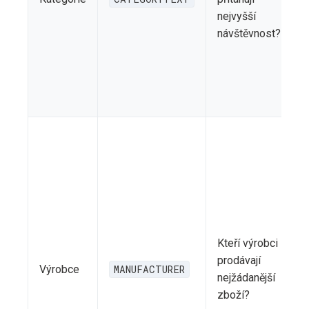
i
nejvyšší
o
návštěvnost?
v
p
p
Kteří výrobci
n
prodávají
Výrobce
MANUFACTURER
a
nejžádanější
d
zboží?
p