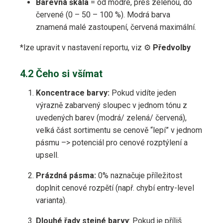
Barevná škála
= od modré, přes zelenou, do
červené (0 – 50 – 100 %). Modrá barva
znamená malé zastoupení, červená maximální.
*lze upravit v nastavení reportu, viz ⚙️
Předvolby
4.2 Čeho si všímat
Koncentrace barvy:
Pokud vidíte jeden
výrazně zabarvený sloupec v jednom tónu z
uvedených barev (modrá/​ zelená/​ červená),
velká část sortimentu se cenově “lepí” v jednom
pásmu –> potenciál pro cenové rozptýlení a
upsell.
Prázdná pásma:
0% naznačuje příležitost
doplnit cenové rozpětí (např. chybí entry-level
varianta).
Dlouhé řady stejné barvy
: Pokud je příliš