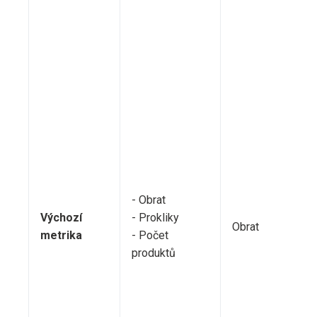
Ko
gra
ta
T
se
da
na
- Obrat
ce
Výchozí
- Prokliky
Obrat
re
metrika
- Počet
bu
produktů
zo
ho
po
po