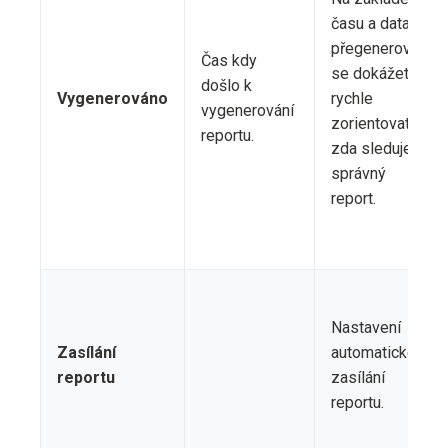
času a data
přegenerování
Čas kdy
se dokážete
došlo k
Vygenerováno
rychle
vygenerování
zorientovat,
reportu.
zda sledujete
správný
report.
Nastavení
Zasílání
automatického
reportu
zasílání
reportu.