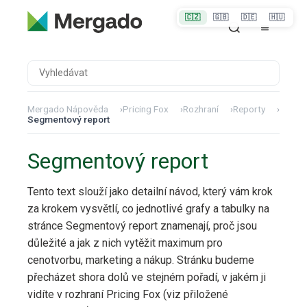
🇨🇿
🇬🇧
🇩🇪
🇭🇺
Mergado Nápověda
›
Pricing Fox
›
Rozhraní
›
Reporty
›
Segmentový report
Segmentový report
Tento text slouží jako detailní návod, který vám krok
za krokem vysvětlí, co jednotlivé grafy a tabulky na
stránce Segmentový report znamenají, proč jsou
důležité a jak z nich vytěžit maximum pro
cenotvorbu, marketing a nákup. Stránku budeme
přecházet shora dolů ve stejném pořadí, v jakém ji
vidíte v rozhraní Pricing Fox (viz přiložené