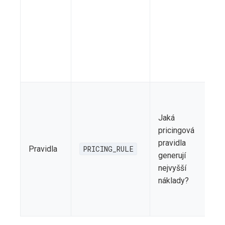
k
n
o
Jaká
p
pricingová
v
pravidla
Pravidla
PRICING_RULE
n
generují
n
nejvyšší
v
náklady?