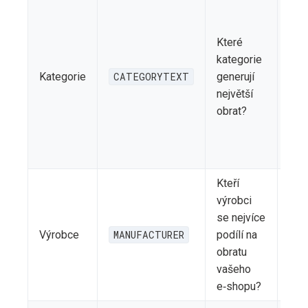
Které
Odp
kategorie
výš
Kategorie
CATEGORYTEXT
generují
také
největší
zis
obrat?
Kteří
výrobci
Výr
se nejvíce
nižš
Výrobce
MANUFACTURER
podílí na
mar
obratu
gen
vašeho
velk
e‑shopu?