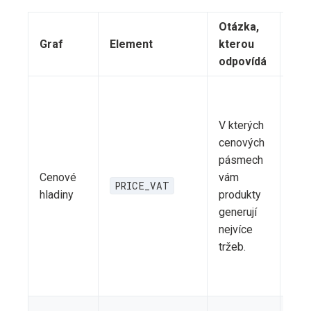
Otázka,
Typ
Graf
Element
kterou
ins
odpovídá
Nej
obr
V kterých
poc
cenových
pá
pásmech
vyš
Cenové
vám
->
PRICE_VAT
hladiny
produkty
zák
generují
nem
nejvíce
pro
tržeb.
plat
za k
prod