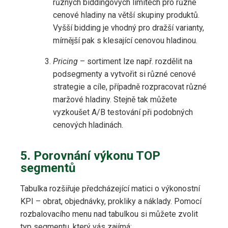
různých biddingových limitech pro různé
cenové hladiny na větší skupiny produktů.
Vyšší bidding je vhodný pro dražší varianty,
mírnější pak s klesající cenovou hladinou.
Pricing
– sortiment lze např. rozdělit na
podsegmenty a vytvořit si různé cenové
strategie a cíle, případně rozpracovat různé
maržové hladiny. Stejně tak můžete
vyzkoušet A/B testování při podobných
cenových hladinách.
5. Porovnání výkonu TOP
segmentů
Tabulka rozšiřuje předcházející matici o výkonostní
KPI – obrat, objednávky, prokliky a náklady. Pomocí
rozbalovacího menu nad tabulkou si můžete zvolit
typ segmentu, který vás zajímá: