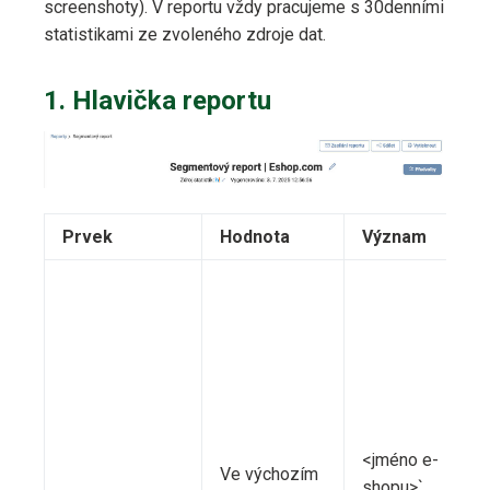
screenshoty). V reportu vždy pracujeme s 30denními
statistikami ze zvoleného zdroje dat.
1. Hlavička reportu
Prvek
Hodnota
Význam
<jméno e-
Ve výchozím
shopu>`.