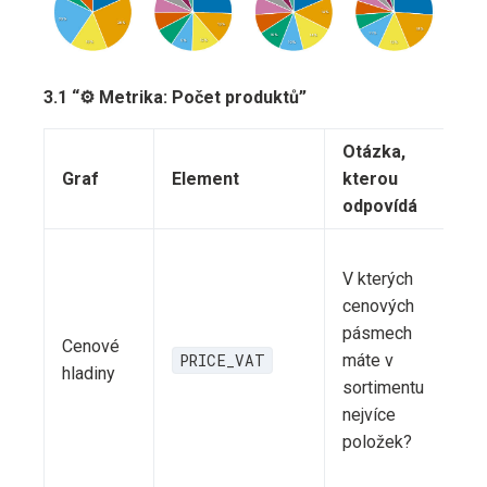
3.1 “⚙️ Metrika: Počet produktů”
Otázka,
Graf
Element
kterou
odpovídá
V kterých
cenových
pásmech
Cenové
PRICE_VAT
máte v
hladiny
sortimentu
nejvíce
položek?