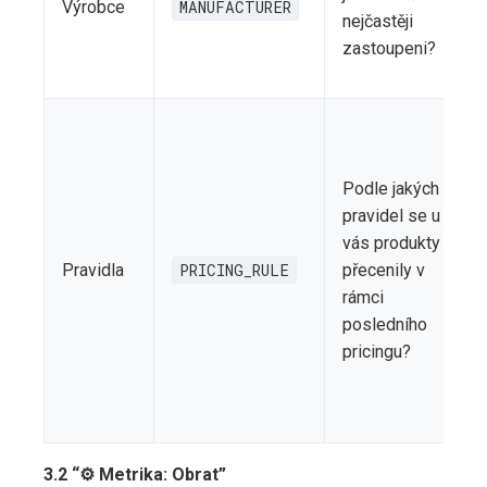
Výrobce
MANUFACTURER
nejčastěji
zastoupeni?
Podle jakých
pravidel se u
vás produkty
Pravidla
PRICING_RULE
přecenily v
rámci
posledního
pricingu?
3.2 “⚙️ Metrika: Obrat”