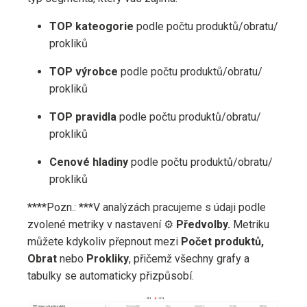
TOP kateogorie
podle počtu produktů/​obratu/​
prokliků
TOP výrobce
podle počtu produktů/​obratu/​
prokliků
TOP pravidla
podle počtu produktů/​obratu/​
prokliků
Cenové hladiny
podle počtu produktů/​obratu/​
prokliků
****Pozn.: ***V analýzách pracujeme s údaji podle
zvolené metriky v nastavení ⚙️
Předvolby.
Metriku
můžete kdykoliv přepnout mezi
Počet produktů,
Obrat
nebo
Prokliky
, přičemž všechny grafy a
tabulky se automaticky přizpůsobí.