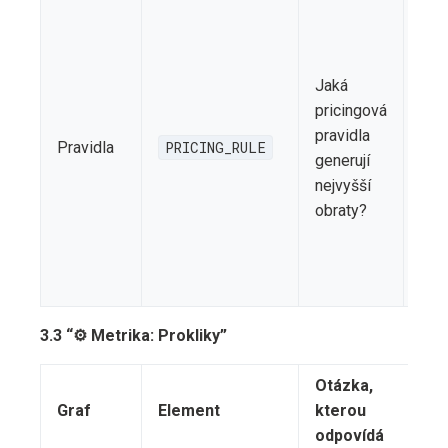
Odp
nas
mar
Jaká
pra
pricingová
poz
pravidla
z ř
Pravidla
PRICING_RULE
generují
výš
nejvyšší
Zvol
obraty?
vho
seg
do
pra
3.3 “⚙️ Metrika: Prokliky”
Otázka,
Graf
Element
kterou
i
odpovídá