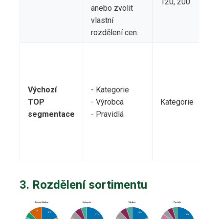
120, 200
zv
anebo zvolit
hra
vlastní
rozdělení cen.
Ta
T
se
Výchozí
- Kategorie
bu
TOP
- Výrobca
Kategorie
vý
segmentace
- Pravidlá
st
zo
vy
me
3. Rozdělení sortimentu