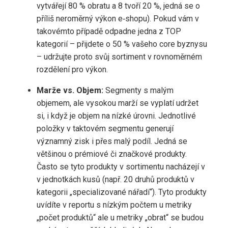
vytvářejí 80 % obratu a 8 tvoří 20 %, jedná se o
příliš neroměrný výkon e‑shopu). Pokud vám v
takovémto případě odpadne jedna z TOP
kategorií – přijdete o 50 % vašeho core byznysu
– udržujte proto svůj sortiment v rovnoměrném
rozdělení pro výkon.
Marže vs. Objem:
Segmenty s malým
objemem, ale vysokou marží se vyplatí udržet
si, i když je objem na nízké úrovni. Jednotlivé
položky v taktovém segmentu generují
významný zisk i přes malý podíl. Jedná se
většinou o prémiové či značkové produkty.
Často se tyto produkty v sortimentu nacházejí v
v jednotkách kusů (např. 20 druhů produktů v
kategorii „specializované nářadí“). Tyto produkty
uvídíte v reportu s nízkým počtem u metriky
„počet produktů“ ale u metriky „obrat“ se budou