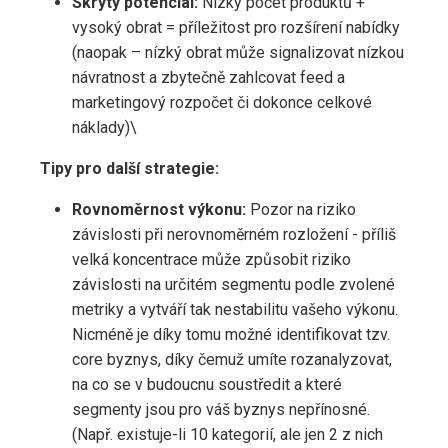
Skrytý potenciál:
Nízký počet produktů +
vysoký obrat = příležitost pro rozšírení nabídky
(naopak – nízký obrat může signalizovat nízkou
návratnost a zbytečně zahlcovat feed a
marketingový rozpočet či dokonce celkové
náklady)\
Tipy pro další strategie:
Rovnoměrnost výkonu:
Pozor na riziko
závislosti při nerovnoměrném rozložení - příliš
velká koncentrace může způsobit riziko
závislosti na určitém segmentu podle zvolené
metriky a vytváří tak nestabilitu vašeho výkonu.
Nicméně je díky tomu možné identifikovat tzv.
core byznys, díky čemuž umíte rozanalyzovat,
na co se v budoucnu soustředit a které
segmenty jsou pro váš byznys nepřínosné.
(Např. existuje-li 10 kategorií, ale jen 2 z nich