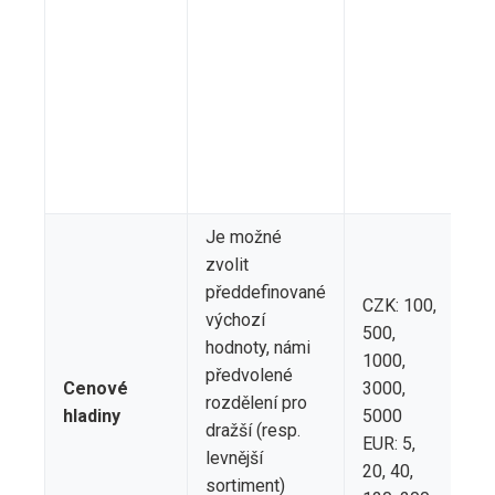
zá
zv
me
Je možné
zvolit
Vš
předdefinované
CZK: 100,
gr
výchozí
500,
ta
hodnoty, námi
1000,
ce
předvolené
Cenové
3000,
hl
rozdělení pro
hladiny
5000
au
dražší (resp.
EUR: 5,
př
levnější
20, 40,
dl
sortiment)