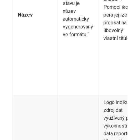
stavu je
Pomocí ikony
název
Název
pera jej lze
automaticky
přepsat na
vygenerovaný
libovolný
ve formátu `
vlastní titulek.
Logo indikuje
zdroj dat
využívaný pro
výkonnostní
data reportu.