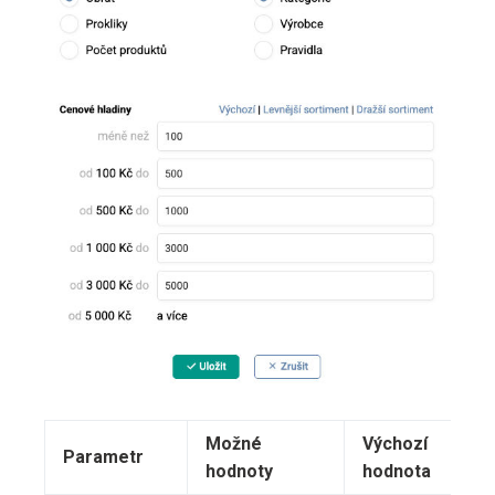
Možné
Výchozí
Zm
Parametr
hodnoty
hodnota
re