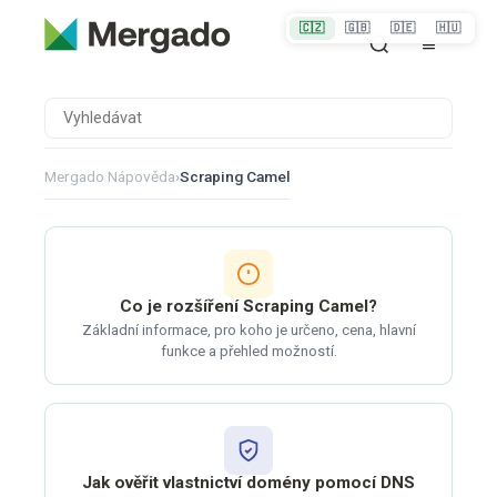
🇨🇿
🇬🇧
🇩🇪
🇭🇺
Mergado Nápověda
›
Scraping Camel
Co je rozšíření Scraping Camel?
Základní informace, pro koho je určeno, cena, hlavní
funkce a přehled možností.
Jak ověřit vlastnictví domény pomocí DNS