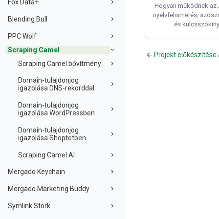
Fox Data+
Hogyan működnek az 
nyelvfelismerés, szósz
Blending Bull
és kulcsszókiny
PPC Wolf
Scraping Camel
Projekt előkészítése
Scraping Camel bővítmény
Domain-tulajdonjog
igazolása DNS-rekorddal
Domain-tulajdonjog
igazolása WordPressben
Domain-tulajdonjog
igazolása Shoptetben
Scraping Camel AI
Mergado Keychain
Mergado Marketing Buddy
Symlink Stork