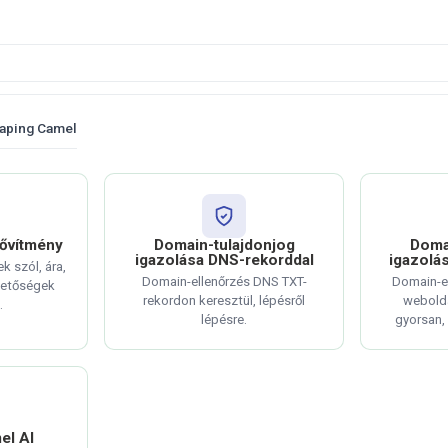
aping Camel
ővítmény
Domain-tulajdonjog
Doma
igazolása DNS-rekorddal
igazolá
k szól, ára,
Domain-ellenőrzés DNS TXT-
Domain-e
hetőségek
rekordon keresztül, lépésről
webolda
.
lépésre.
gyorsan, 
el AI