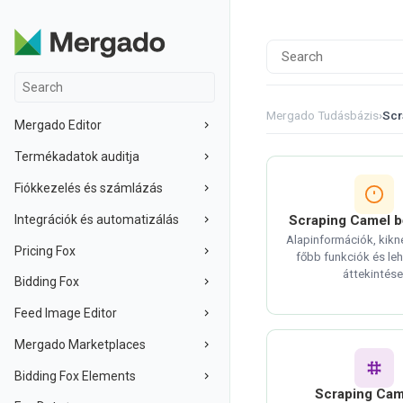
Mergado Tudásbázis
›
Scr
Mergado Editor
Termékadatok auditja
Fiókkezelés és számlázás
Integrációk és automatizálás
Scraping Camel b
Alapinformációk, kikne
Pricing Fox
főbb funkciók és le
áttekintése
Bidding Fox
Feed Image Editor
Mergado Marketplaces
Bidding Fox Elements
Scraping Cam