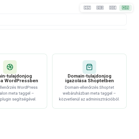
🇨🇿
🇬🇧
🇩🇪
🇭🇺
in-tulajdonjog
Domain-tulajdonjog
sa WordPressben
igazolása Shoptetben
llenőrzés WordPress
Domain-ellenőrzés Shoptet
lon meta taggel –
webáruházban meta taggel –
plugin segítségével.
közvetlenül az adminisztrációból.