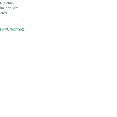
AI-elemek –
ám, gépi cím
erés.
 a PPC Wolfhoz