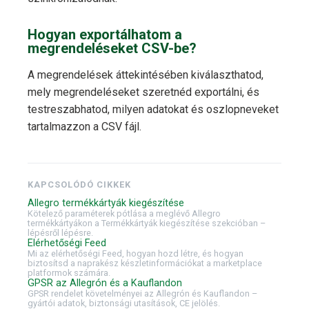
Hogyan exportálhatom a
megrendeléseket CSV-be?
A megrendelések áttekintésében kiválaszthatod,
mely megrendeléseket szeretnéd exportálni, és
testreszabhatod, milyen adatokat és oszlopneveket
tartalmazzon a CSV fájl.
KAPCSOLÓDÓ CIKKEK
Allegro termékkártyák kiegészítése
Kötelező paraméterek pótlása a meglévő Allegro
termékkártyákon a Termékkártyák kiegészítése szekcióban –
lépésről lépésre.
Elérhetőségi Feed
Mi az elérhetőségi Feed, hogyan hozd létre, és hogyan
biztosítsd a naprakész készletinformációkat a marketplace
platformok számára.
GPSR az Allegrón és a Kauflandon
GPSR rendelet követelményei az Allegrón és Kauflandon –
gyártói adatok, biztonsági utasítások, CE jelölés.