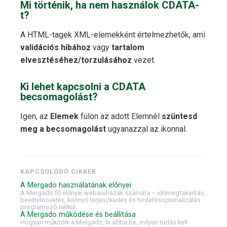
Mi történik, ha nem használok CDATA-
t?
A HTML-tagek XML-elemekként értelmezhetők, ami
validációs hibához
vagy
tartalom
elvesztéséhez/torzulásához
vezet.
Ki lehet kapcsolni a CDATA
becsomagolást?
Igen, az
Elemek
fülön az adott Elemnél
szüntesd
meg a becsomagolást
ugyanazzal az ikonnal.
KAPCSOLÓDÓ CIKKEK
A Mergado használatának előnyei
A Mergado fő előnyei webáruházak számára – időmegtakarítás,
bevételnövelés, könnyű terjeszkedés és hirdetésoptimalizálás
programozó nélkül.
A Mergado működése és beállítása
Hogyan működik a Mergado, ki állítja be, milyen tudás kell