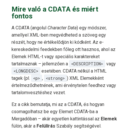
Mire való a CDATA és miért
fontos
A CDATA (angolul
Character Data
) egy módszer,
amellyel XML-ben megvédheted a szöveg egy
részét, hogy ne értékelődjön ki kódként. Az e-
kereskedelmi feedekben főleg ott hasznos, ahol az
Elemek HTML-t vagy speciális karaktereket
tartalmaznak – jellemzően a
<DESCRIPTION>
vagy
<LONGDESC>
esetében. CDATA nélkül a HTML
tagek (pl.
<p>
,
<strong>
) XML Elemekként
értelmeződhetnének, ami érvénytelen feedhez vagy
tartalomvesztéshez vezet.
Ez a cikk bemutatja, mi az a CDATA, és hogyan
csomagolhatsz be egy Elemet CDATA-ba a
Mergadóban – akár egyetlen kattintással az
Elemek
fülön, akár a
Felülírás
Szabály segítségével.