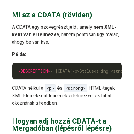
Mi az a CDATA (röviden)
A CDATA egy szövegrészt jelöl, amely
nem XML-
ként van értelmezve
, hanem pontosan úgy marad,
ahogy be van írva.
Példa:
<DESCRIPTION>
<![CDATA[<p>Stílusos ing <strong>p
CDATA nélkül a
<p>
és
<strong>
HTML-tagek
XML Elemekként lennének értelmezve, és hibát
okoznának a feedben.
Hogyan adj hozzá CDATA-t a
Mergadóban (lépésről lépésre)