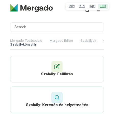
🇨🇿
🇬🇧
🇩🇪
🇭🇺
Mergado Tudásbázis
›
Mergado Editor
›
Szabályok
›
Szabálykönyvtár
Szabály: Felülírás
Szabály: Keresés és helyettesítés