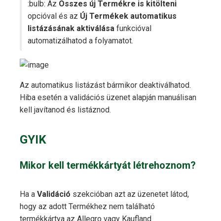
:bulb: Az
Összes új Termékre is kitölteni
opcióval és az
Új Termékek automatikus
listázásának aktiválása
funkcióval
automatizálhatod a folyamatot.
Az automatikus listázást bármikor deaktiválhatod.
Hiba esetén a validációs üzenet alapján manuálisan
kell javítanod és listáznod.
GYIK
Mikor kell termékkártyát létrehoznom?
Ha a
Validáció
szekcióban azt az üzenetet látod,
hogy az adott Termékhez nem található
termékkártya az Allegro vagy Kaufland