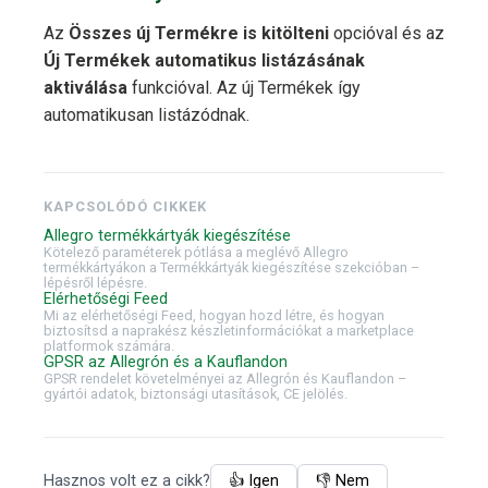
Az
Összes új Termékre is kitölteni
opcióval és az
Új Termékek automatikus listázásának
aktiválása
funkcióval. Az új Termékek így
automatikusan listázódnak.
KAPCSOLÓDÓ CIKKEK
Allegro termékkártyák kiegészítése
Kötelező paraméterek pótlása a meglévő Allegro
termékkártyákon a Termékkártyák kiegészítése szekcióban –
lépésről lépésre.
Elérhetőségi Feed
Mi az elérhetőségi Feed, hogyan hozd létre, és hogyan
biztosítsd a naprakész készletinformációkat a marketplace
platformok számára.
GPSR az Allegrón és a Kauflandon
GPSR rendelet követelményei az Allegrón és Kauflandon –
gyártói adatok, biztonsági utasítások, CE jelölés.
Hasznos volt ez a cikk?
👍 Igen
👎 Nem