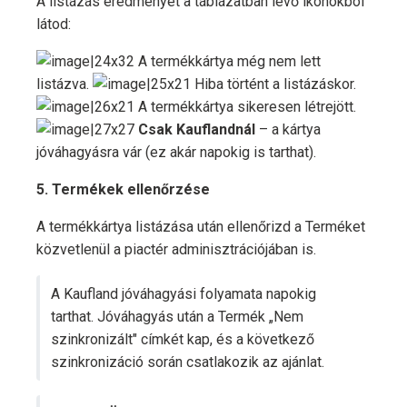
A listázás eredményét a táblázatban lévő ikonokból
látod:
A termékkártya még nem lett
listázva.
Hiba történt a listázáskor.
A termékkártya sikeresen létrejött.
Csak Kauflandnál
– a kártya
jóváhagyásra vár (ez akár napokig is tarthat).
5. Termékek ellenőrzése
A termékkártya listázása után ellenőrizd a Terméket
közvetlenül a piactér adminisztrációjában is.
A Kaufland jóváhagyási folyamata napokig
tarthat. Jóváhagyás után a Termék „Nem
szinkronizált" címkét kap, és a következő
szinkronizáció során csatlakozik az ajánlat.