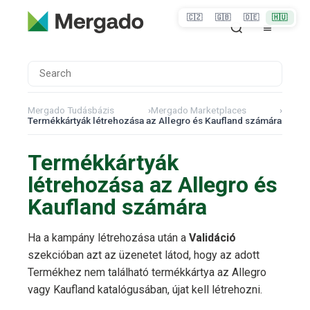
🇨🇿
🇬🇧
🇩🇪
🇭🇺
Mergado Tudásbázis
›
Mergado Marketplaces
›
Termékkártyák létrehozása az Allegro és Kaufland számára
Termékkártyák
létrehozása az Allegro és
Kaufland számára
Ha a kampány létrehozása után a
Validáció
szekcióban azt az üzenetet látod, hogy az adott
Termékhez nem található termékkártya az Allegro
vagy Kaufland katalógusában, újat kell létrehozni.