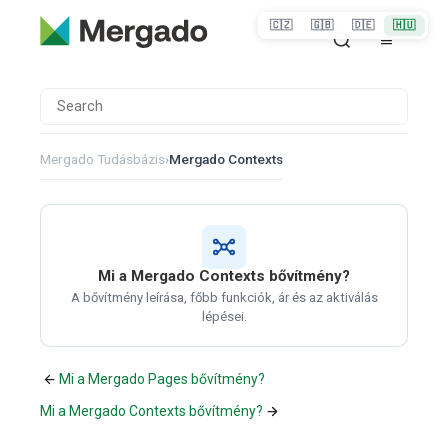
🇨🇿
🇬🇧
🇩🇪
🇭🇺
Mergado Tudásbázis
›
Mergado Contexts
Mi a Mergado Contexts bővítmény?
A bővítmény leírása, főbb funkciók, ár és az aktiválás
lépései.
Mi a Mergado Pages bővítmény?
Mi a Mergado Contexts bővítmény?