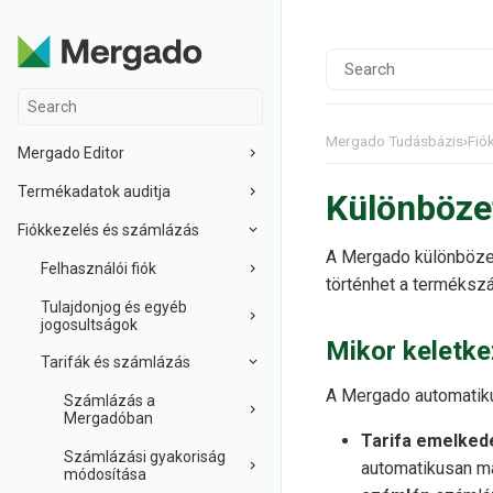
Mergado Tudásbázis
›
Fió
Mergado Editor
Termékadatok auditja
Különböze
Fiókkezelés és számlázás
A Mergado különbözeti
Felhasználói fiók
történhet a terméksz
Tulajdonjog és egyéb
jogosultságok
Mikor keletke
Tarifák és számlázás
A Mergado automatiku
Számlázás a
Mergadóban
Tarifa emelked
Számlázási gyakoriság
automatikusan mag
módosítása