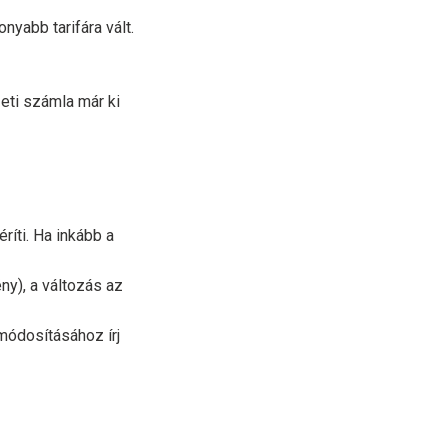
yabb tarifára vált.
eti számla már ki
íti. Ha inkább a
y), a változás az
módosításához írj