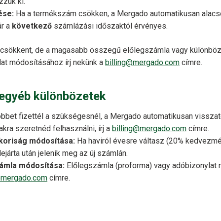
zuk ki.
ése:
Ha a termékszám csökken, a Mergado automatikusan alacson
ár a
következő
számlázási időszaktól érvényes.
a csökkent, de a magasabb összegű előlegszámla vagy különböz
nylat módosításához írj nekünk a
billing@mergado.com
címre.
 egyéb különbözetek
bbet fizettél a szükségesnél, a Mergado automatikusan visszatér
kra szeretnéd felhasználni, írj a
billing@mergado.com
címre.
koriság módosítása:
Ha haviról évesre váltasz (20% kedvezmén
lejárta után jelenik meg az új számlán.
számla módosítása:
Előlegszámla (proforma) vagy adóbizonylat 
g@mergado.com
címre.