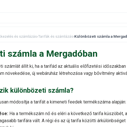
kkezelés és számlázás
›
Tarifák és számlázás
›
Különbözeti számla a Merga
ti számla a Mergadóban
 számlát állít ki, ha a tarifád az aktuális előfizetési időszakba
ám növekedése, új webáruház létrehozása vagy bővítmény aktivál
zik különbözeti számla?
san módosítja a tarifát a kimeneti feedek termékszáma alapján:
ése:
Ha a termékszám nő és eléri a következő tarifa küszöbét,
asabb tarifára vált. A régi és az új tarifa közötti árkülönbséget