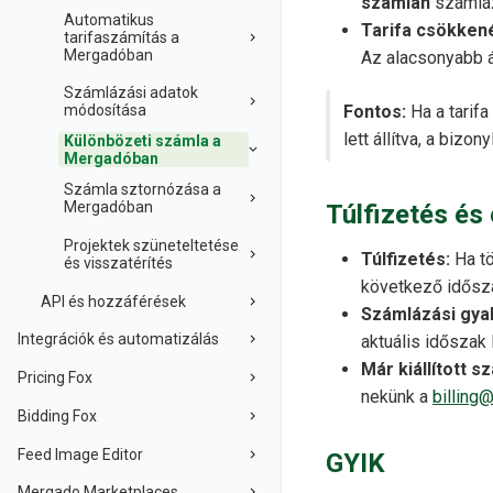
számlán
számláz
Automatikus
Tarifa csökken
tarifaszámítás a
Mergadóban
Az alacsonyabb 
Számlázási adatok
Fontos:
Ha a tarif
módosítása
lett állítva, a bizo
Különbözeti számla a
Mergadóban
Számla sztornózása a
Mergadóban
Túlfizetés és
Projektek szüneteltetése
Túlfizetés:
Ha tö
és visszatérítés
következő idősza
API és hozzáférések
Számlázási gya
Integrációk és automatizálás
aktuális időszak 
Már kiállított 
Pricing Fox
nekünk a
billin
Bidding Fox
Feed Image Editor
GYIK
Mergado Marketplaces