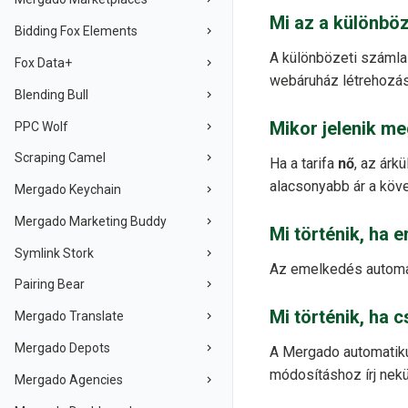
Mi az a különbö
Bidding Fox Elements
A különbözeti számla a
Fox Data+
webáruház létrehozása
Blending Bull
Mikor jelenik me
PPC Wolf
Scraping Camel
Ha a tarifa
nő
, az árk
alacsonyabb ár a köv
Mergado Keychain
Mergado Marketing Buddy
Mi történik, ha 
Symlink Stork
Az emelkedés automati
Pairing Bear
Mi történik, ha 
Mergado Translate
Mergado Depots
A Mergado automatikus
módosításhoz írj nek
Mergado Agencies