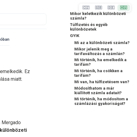
🇨🇿
🇬🇧
🇩🇪
🇭🇺
Mikor keletkezik különbözeti
számla?
Túlfizetés és egyéb
különbözetek
GYIK
dóban
Mi az a különbözeti számla?
Mikor jelenik meg a
tarifaváltozás a számlán?
Mi történik, ha emelkedik a
tarifám?
Mi történik, ha csökken a
n emelkedik. Ez
tarifám?
ása miatt.
Mi van, ha túlfizetésem van?
Módosíthatom a már
kiállított számla adatait?
Mi történik, ha módosítom a
számlázási gyakoriságot?
 a Mergado
különbözeti