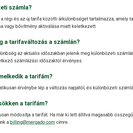
zeti számla?
 régi és az új tarifa közötti árkülönbséget tartalmazza, amely tar
 vagy bővítmény aktiválása miatt keletkezett.
g a tarifaváltozás a számlán?
ülönbség az aktuális időszakban jelenik meg különbözeti számlá
etkező számlázási időszaktól érvényes.
emelkedik a tarifám?
kusan érvénybe lép a változás napjától, és különbözeti számlát 
csökken a tarifám?
an módosítja a tarifát. Ha már ki lett állítva magasabb összegű
ünk a
billing@mergado.com
címre.