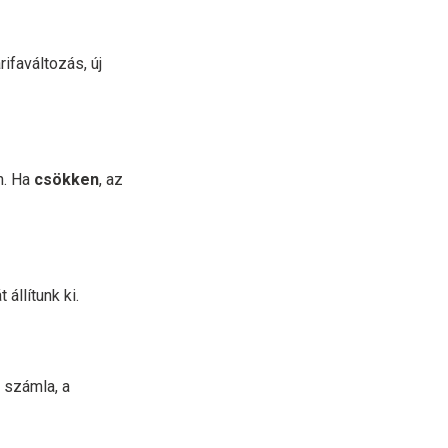
ifaváltozás, új
n. Ha
csökken
, az
állítunk ki.
 számla, a