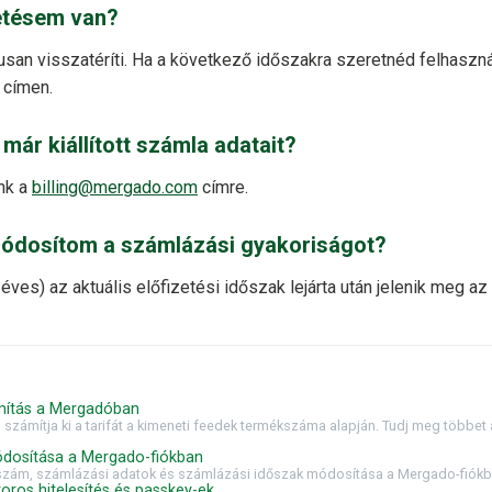
zetésem van?
an visszatéríti. Ha a következő időszakra szeretnéd felhasznál
címen.
ár kiállított számla adatait?
nk a
billing@mergado.com
címre.
 módosítom a számlázási gyakoriságot?
l éves) az aktuális előfizetési időszak lejárta után jelenik meg az
mítás a Mergadóban
zámítja ki a tarifát a kimeneti feedek termékszáma alapján. Tudj meg többet 
ódosítása a Mergado-fiókban
onszám, számlázási adatok és számlázási időszak módosítása a Mergado-fiókba
oros hitelesítés és passkey-ek