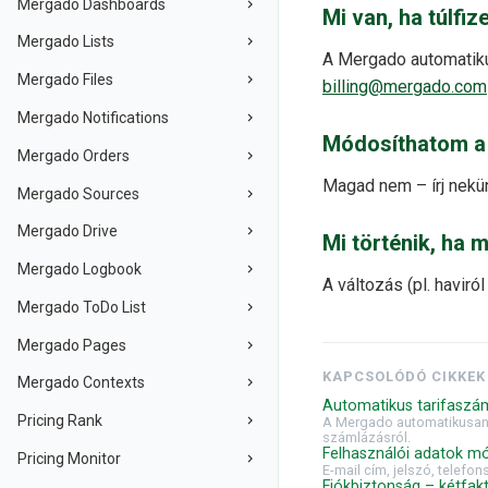
Mergado Dashboards
Mi van, ha túlfi
Mergado Lists
A Mergado automatikus
Mergado Files
billing@mergado.com
Mergado Notifications
Módosíthatom a m
Mergado Orders
Magad nem – írj nekü
Mergado Sources
Mergado Drive
Mi történik, ha
Mergado Logbook
A változás (pl. haviró
Mergado ToDo List
Mergado Pages
KAPCSOLÓDÓ CIKKEK
Mergado Contexts
Automatikus tarifaszá
Pricing Rank
A Mergado automatikusan s
számlázásról.
Felhasználói adatok m
Pricing Monitor
E-mail cím, jelszó, telef
Fiókbiztonság – kétfakt