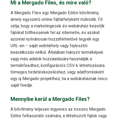
Mi a Mergado Files, és mire való?
A Mergado Files egy Mergado Editor bővítmény,
amely egyszerű online fájltárhelyként működik. Fő
célja, hogy a marketingesek és webáruház-kezelők
fájlokat tölthessenek fel az internetre, és azokat
azonnal nyilvánosan hozzáférhetővé tegyék egy
URL-en – saját webtárhely vagy fejlesztői
beavatkozás nélkül. Általában hiányzó terméképek
vagy más adatok hozzáadására használják a
termékfeedhez, konfigurációs CSV-k létrehozására
tömeges hirdetéskezeléshez, vagy adatforrásként
egy új Mergado-projekthez, ha a webáruháznak nincs
saját feedje.
Mennyibe kerül a Mergado Files?
A bővítmény teljesen ingyenes az összes Mergado
Editor felhasználó számára, a létrehozott fájlok vagy