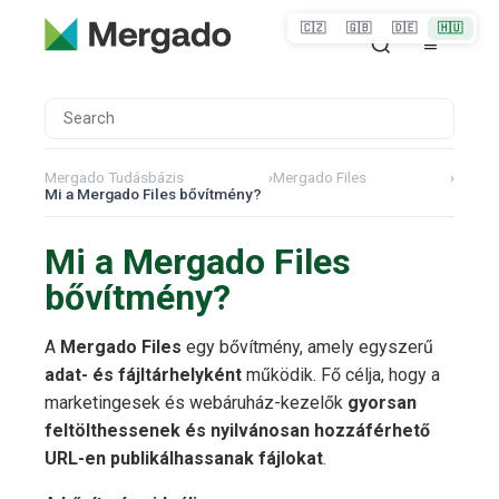
🇨🇿
🇬🇧
🇩🇪
🇭🇺
Mergado Tudásbázis
›
Mergado Files
›
Mi a Mergado Files bővítmény?
Mi a Mergado Files
bővítmény?
A
Mergado Files
egy bővítmény, amely egyszerű
adat- és fájltárhelyként
működik. Fő célja, hogy a
marketingesek és webáruház-kezelők
gyorsan
feltölthessenek és nyilvánosan hozzáférhető
URL-en publikálhassanak fájlokat
.