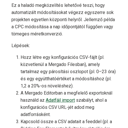
Ez a haladó megközelítés lehetővé teszi, hogy
automatizált módosításokat végezz egyszerre sok
projekten egyetlen központi helyről. Jellemző példa
a CPC módosítása a nap időpontjától függően vagy
tömeges méretkonverzió.
Lépések:
Hozz létre egy konfigurációs CSV-fájlt (pl.
közvetlenül a Mergado Filesban), amely
tartalmaz egy párosítási oszlopot (pl. 0–23 óra)
és egy együtthatóértéket a módosításhoz (pl.
1,2 a 20%-os növeléshez).
A Mergado Editorban a megfelelő exportoknál
használd az
Adatfájl import
szabályt, ahol a
konfigurációs CSV URL-jét adod meg
adatforrásként.
Kapcsold össze a CSV adatait a feeddel (pl. a