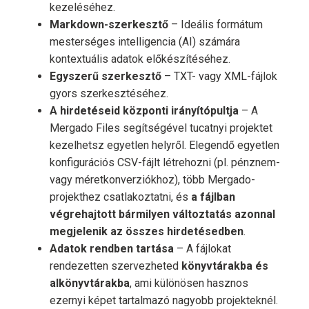
kezeléséhez.
Markdown-szerkesztő
– Ideális formátum
mesterséges intelligencia (AI) számára
kontextuális adatok előkészítéséhez.
Egyszerű szerkesztő
– TXT- vagy XML-fájlok
gyors szerkesztéséhez.
A hirdetéseid központi irányítópultja
– A
Mergado Files segítségével tucatnyi projektet
kezelhetsz egyetlen helyről. Elegendő egyetlen
konfigurációs CSV-fájlt létrehozni (pl. pénznem-
vagy méretkonverziókhoz), több Mergado-
projekthez csatlakoztatni, és
a fájlban
végrehajtott bármilyen változtatás azonnal
megjelenik az összes hirdetésedben
.
Adatok rendben tartása
– A fájlokat
rendezetten szervezheted
könyvtárakba és
alkönyvtárakba
, ami különösen hasznos
ezernyi képet tartalmazó nagyobb projekteknél.