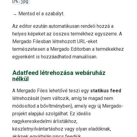
D%.jpg
→ Mentsd el a szabályt.
Az editor ezután automatikusan rendeli hozzá a
helyes képeket az összes termékhez egyszerre. A
Mergado Filesban létrehozott URL-eket
természetesen a Mergado Editorban a termékekhez
egyenként is hozzáadhatod manuálisan.
Adatfeed létrehozása webáruház
nélkül
A Mergado Files lehetővé teszi egy
statikus feed
létrehozását (nem változik, amíg te magad nem
módosítod a bővítményben), amely egy új Mergado-
projekt alapjául szolgálhat. Ez ideális
nagykereskedelmi árlistákhoz,
készletnyilvántartáshoz vagy olyan eladóknak,
akiknek egyáltalán nincs feedjük.