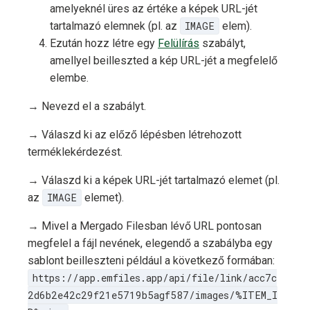
amelyeknél üres az értéke a képek URL-jét
tartalmazó elemnek (pl. az
IMAGE
elem).
Ezután hozz létre egy
Felülírás
szabályt,
amellyel beilleszted a kép URL-jét a megfelelő
elembe.
→ Nevezd el a szabályt.
→ Válaszd ki az előző lépésben létrehozott
terméklekérdezést.
→ Válaszd ki a képek URL-jét tartalmazó elemet (pl.
az
IMAGE
elemet).
→ Mivel a Mergado Filesban lévő URL pontosan
megfelel a fájl nevének, elegendő a szabályba egy
sablont beilleszteni például a következő formában:
https://app.emfiles.app/api/file/link/acc7c
2d6b2e42c29f21e5719b5agf587/images/%ITEM_I