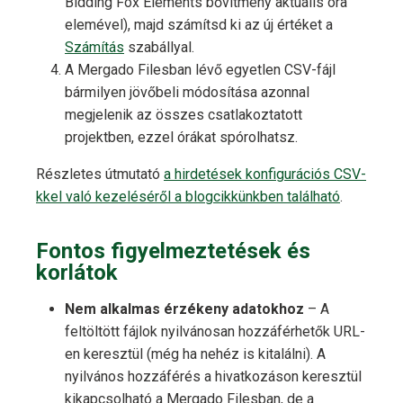
Bidding Fox Elements bővítmény aktuális óra
elemével), majd számítsd ki az új értéket a
Számítás
szabállyal.
A Mergado Filesban lévő egyetlen CSV-fájl
bármilyen jövőbeli módosítása azonnal
megjelenik az összes csatlakoztatott
projektben, ezzel órákat spórolhatsz.
Részletes útmutató
a hirdetések konfigurációs CSV-
kkel való kezeléséről a blogcikkünkben található
.
Fontos figyelmeztetések és
korlátok
Nem alkalmas érzékeny adatokhoz
– A
feltöltött fájlok nyilvánosan hozzáférhetők URL-
en keresztül (még ha nehéz is kitalálni). A
nyilvános hozzáférés a hivatkozáson keresztül
kikapcsolható a Mergado Filesban, de a