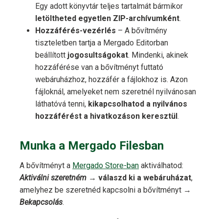
Egy adott könyvtár teljes tartalmát bármikor
letöltheted egyetlen ZIP-archívumként
.
Hozzáférés-vezérlés
– A bővítmény
tiszteletben tartja a Mergado Editorban
beállított
jogosultságokat
. Mindenki, akinek
hozzáférése van a bővítményt futtató
webáruházhoz, hozzáfér a fájlokhoz is. Azon
fájloknál, amelyeket nem szeretnél nyilvánosan
láthatóvá tenni,
kikapcsolhatod a nyilvános
hozzáférést a hivatkozáson keresztül
.
Munka a Mergado Filesban
A bővítményt a
Mergado Store-ban
aktiválhatod:
Aktiválni szeretném
→
válaszd ki a webáruházat
,
amelyhez be szeretnéd kapcsolni a bővítményt →
Bekapcsolás
.