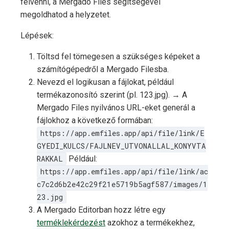
felvenni, a Mergado Files segítségével
megoldhatod a helyzetet.
Lépések:
Töltsd fel tömegesen a szükséges képeket a
számítógépedről a Mergado Filesba.
Nevezd el logikusan a fájlokat, például
termékazonosító szerint (pl. 123.jpg). → A
Mergado Files nyilvános URL-eket generál a
fájlokhoz a következő formában:
https://app.emfiles.app/api/file/link/E
GYEDI_KULCS/FAJLNEV_UTVONALLAL_KONYVTA
RAKKAL
Például:
https://app.emfiles.app/api/file/link/ac
c7c2d6b2e42c29f21e5719b5agf587/images/1
23.jpg
A Mergado Editorban hozz létre egy
terméklekérdezést
azokhoz a termékekhez,