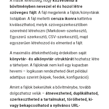
A másik lehetőség, hogy
közvetlenül a
bővítményben nevezel el és hozol létre
szöveges fájlt
. A fájl megjelenik a fájlok/könyvtárak
listájában. A fájl melletti
ceruza ikonra
kattintva
kiválaszthatod, melyik szövegszerkesztőben
szeretnéd létrehozni (Markdown-szerkesztő,
Egyszerű szerkesztő, CSV-szerkesztő), majd
egyszerűen létrehozod és elmented a fájlt.
A maximális áttekinthetőség érdekében saját
könyvtár- és alkönyvtár-struktúrát
hozhatsz létre
a tárhelyen. A fájloknak nem kell egy kupacban
heverni – logikusan rendezheted őket például
adattípus szerint (képek, feedek, konfiguráció).
Amint a fájlok bekerültek a bővítménybe, tovább
dolgozhatsz velük –
átnevezheted, duplikálhatod,
szerkesztheted a tartalmukat, törölheted, ki-
vagy bekapcsolhatod a nyilvános URL-