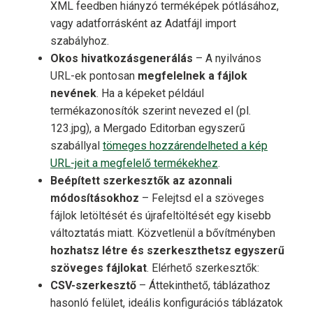
XML feedben hiányzó terméképek pótlásához,
vagy adatforrásként az Adatfájl import
szabályhoz.
Okos hivatkozásgenerálás
– A nyilvános
URL-ek pontosan
megfelelnek a fájlok
nevének
. Ha a képeket például
termékazonosítók szerint nevezed el (pl.
123.jpg), a Mergado Editorban egyszerű
szabállyal
tömeges hozzárendelheted a kép
URL-jeit a megfelelő termékekhez
.
Beépített szerkesztők az azonnali
módosításokhoz
– Felejtsd el a szöveges
fájlok letöltését és újrafeltöltését egy kisebb
változtatás miatt. Közvetlenül a bővítményben
hozhatsz létre és szerkeszthetsz egyszerű
szöveges fájlokat
. Elérhető szerkesztők:
CSV-szerkesztő
– Áttekinthető, táblázathoz
hasonló felület, ideális konfigurációs táblázatok