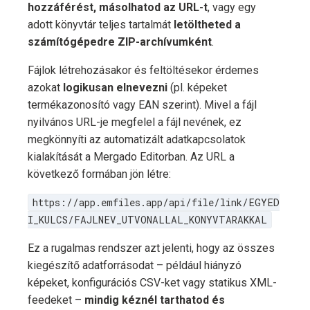
hozzáférést, másolhatod az URL-t
, vagy egy
adott könyvtár teljes tartalmát
letöltheted a
számítógépedre ZIP-archívumként
.
Fájlok létrehozásakor és feltöltésekor érdemes
azokat
logikusan elnevezni
(pl. képeket
termékazonosító vagy EAN szerint). Mivel a fájl
nyilvános URL-je megfelel a fájl nevének, ez
megkönnyíti az automatizált adatkapcsolatok
kialakítását a Mergado Editorban. Az URL a
következő formában jön létre:
https://app.emfiles.app/api/file/link/EGYED
I_KULCS/FAJLNEV_UTVONALLAL_KONYVTARAKKAL
Ez a rugalmas rendszer azt jelenti, hogy az összes
kiegészítő adatforrásodat – például hiányzó
képeket, konfigurációs CSV-ket vagy statikus XML-
feedeket –
mindig kéznél tarthatod és