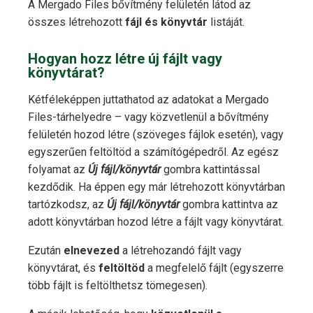
A Mergado Files bővítmény felületén látod az
összes létrehozott
fájl és könyvtár
listáját.
Hogyan hozz létre új fájlt vagy
könyvtárat?
Kétféleképpen juttathatod az adatokat a Mergado
Files-tárhelyedre – vagy közvetlenül a bővítmény
felületén hozod létre (szöveges fájlok esetén), vagy
egyszerűen feltöltöd a számítógépedről. Az egész
folyamat az
Új fájl/könyvtár
gombra kattintással
kezdődik. Ha éppen egy már létrehozott könyvtárban
tartózkodsz, az
Új fájl/könyvtár
gombra kattintva az
adott könyvtárban hozod létre a fájlt vagy könyvtárat.
Ezután
elnevezed
a létrehozandó fájlt vagy
könyvtárat, és
feltöltöd
a megfelelő fájlt (egyszerre
több fájlt is feltölthetsz tömegesen).