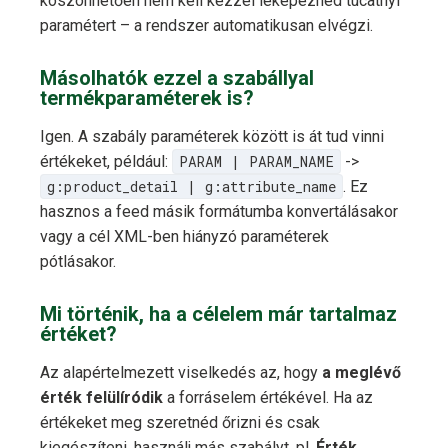
köszönhetően nem kell kézzel leképezned tucatnyi
paramétert – a rendszer automatikusan elvégzi.
Másolhatók ezzel a szabállyal
termékparaméterek is?
Igen. A szabály paraméterek között is át tud vinni
értékeket, például:
PARAM | PARAM_NAME
->
g:product_detail | g:attribute_name
. Ez
hasznos a feed másik formátumba konvertálásakor
vagy a cél XML-ben hiányzó paraméterek
pótlásakor.
Mi történik, ha a célelem már tartalmaz
értéket?
Az alapértelmezett viselkedés az, hogy
a meglévő
érték felülíródik
a forráselem értékével. Ha az
értékeket meg szeretnéd őrizni és csak
kiegészíteni, használj más szabályt, pl.
Érték