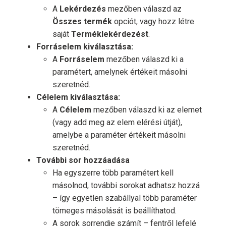
A
Lekérdezés
mezőben válaszd az
Összes termék
opciót, vagy hozz létre
saját
Terméklekérdezést
.
Forráselem kiválasztása:
A
Forráselem
mezőben válaszd ki a
paramétert, amelynek értékeit másolni
szeretnéd.
Célelem kiválasztása:
A
Célelem
mezőben válaszd ki az elemet
(vagy add meg az elem elérési útját),
amelybe a paraméter értékeit másolni
szeretnéd.
További sor hozzáadása
Ha egyszerre több paramétert kell
másolnod, további sorokat adhatsz hozzá
– így egyetlen szabállyal több paraméter
tömeges másolását is beállíthatod.
A sorok sorrendje számít – fentről lefelé