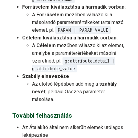
Forráselem kiválasztása a harmadik sorban:
A
Forráselem
mezőben válaszd ki a
másolandó paraméterértékeket tartalmazó
elemet, pl.
PARAM | PARAM_VALUE
Célelem kiválasztása a harmadik sorban:
A
Célelem
mezőben válaszd ki az elemet,
amelybe a paraméterértékeket másolni
szeretnéd, pl.
g:attribute_detail |
g:attribute_value
Szabály elnevezése
Az utolsó lépésben add meg a
szabály
nevét
, például Összes paraméter
másolása.
További felhasználás
Az Átalakító által nem sikerült elemek utólagos
leképezése