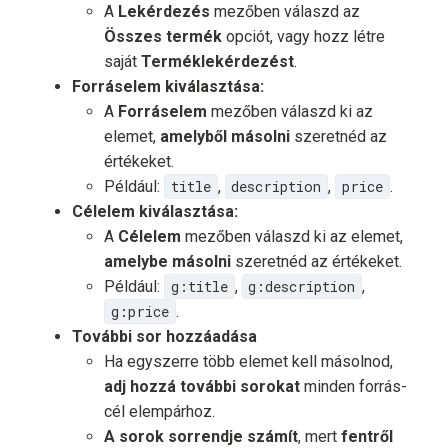
A
Lekérdezés
mezőben válaszd az
Összes termék
opciót, vagy hozz létre
saját
Terméklekérdezést
.
Forráselem kiválasztása:
A
Forráselem
mezőben válaszd ki az
elemet,
amelyből másolni
szeretnéd az
értékeket.
Például:
title
,
description
,
price
.
Célelem kiválasztása:
A
Célelem
mezőben válaszd ki az elemet,
amelybe másolni
szeretnéd az értékeket.
Például:
g:title
,
g:description
,
g:price
.
További sor hozzáadása
Ha egyszerre több elemet kell másolnod,
adj hozzá további sorokat
minden forrás-
cél elempárhoz.
A sorok sorrendje számít
, mert
fentről