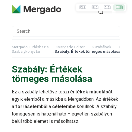
🇨🇿
🇬🇧
🇩🇪
🇭🇺
Mergado Tudásbázis
›
Mergado Editor
›
Szabályok
›
Szabálykönyvtár
›
Szabály: Értékek tömeges másolása
Szabály: Értékek
tömeges másolása
Ez a szabály lehetővé teszi
értékek másolását
egyik elemből a másikba a Mergadóban. Az értékek
a
forráselemből
a
célelembe
kerülnek. A szabály
tömegesen is használható – egyetlen szabályon
belül több elemet is másolhatsz.