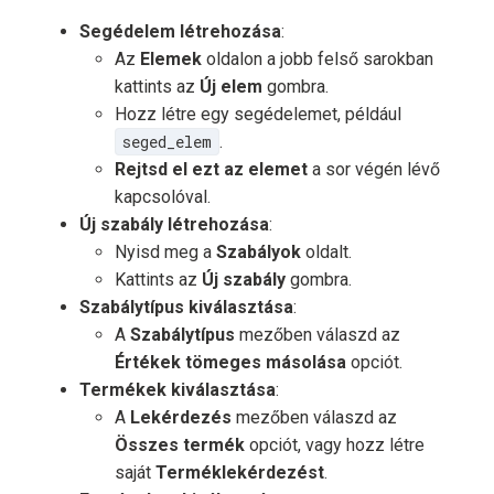
Segédelem létrehozása
:
Az
Elemek
oldalon a jobb felső sarokban
kattints az
Új elem
gombra.
Hozz létre egy segédelemet, például
seged_elem
.
Rejtsd el ezt az elemet
a sor végén lévő
kapcsolóval.
Új szabály létrehozása
:
Nyisd meg a
Szabályok
oldalt.
Kattints az
Új szabály
gombra.
Szabálytípus kiválasztása
:
A
Szabálytípus
mezőben válaszd az
Értékek tömeges másolása
opciót.
Termékek kiválasztása
:
A
Lekérdezés
mezőben válaszd az
Összes termék
opciót, vagy hozz létre
saját
Terméklekérdezést
.