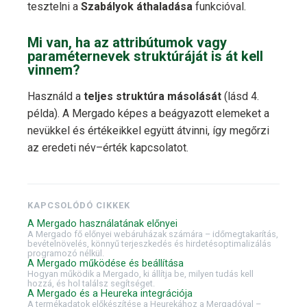
tesztelni a
Szabályok áthaladása
funkcióval.
Mi van, ha az attribútumok vagy
paraméternevek struktúráját is át kell
vinnem?
Használd a
teljes struktúra másolását
(lásd 4.
példa). A Mergado képes a beágyazott elemeket a
nevükkel és értékeikkel együtt átvinni, így megőrzi
az eredeti név–érték kapcsolatot.
KAPCSOLÓDÓ CIKKEK
A Mergado használatának előnyei
A Mergado fő előnyei webáruházak számára – időmegtakarítás,
bevételnövelés, könnyű terjeszkedés és hirdetésoptimalizálás
programozó nélkül.
A Mergado működése és beállítása
Hogyan működik a Mergado, ki állítja be, milyen tudás kell
hozzá, és hol találsz segítséget.
A Mergado és a Heureka integrációja
A termékadatok előkészítése a Heurekához a Mergadóval –