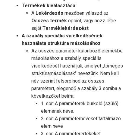
Termékek kiválasztása:
A
Lekérdezés
mezőben válaszd az
Összes termék
opciót, vagy hozz létre
saját
Terméklekérdezést
.
A szabály speciális viselkedésének
használata struktúra másolásához
Az összes paraméter különböző elemekbe
másolásához a szabály speciális
viselkedését használjuk, amelyet „tömeges
struktúramásolásnak" nevezünk. Nem kell
név szerint felsorolnod az összes
paramétert, elegendő a szabály 3 sorába a
következőket beírni:
1. sor: A paraméterek burkoló (szülő)
elemének neve.
2. sor: A paraméterneveket tartalmazó
elem neve
3. sor: A paraméterértékeket