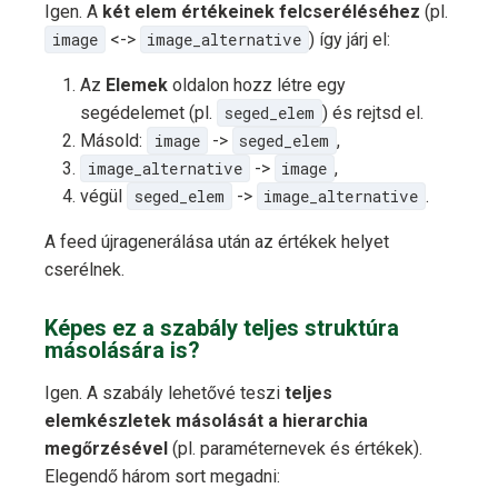
Igen. A
két elem értékeinek felcseréléséhez
(pl.
image
<->
image_alternative
) így járj el:
Az
Elemek
oldalon hozz létre egy
segédelemet (pl.
seged_elem
) és rejtsd el.
Másold:
image
->
seged_elem
,
image_alternative
->
image
,
végül
seged_elem
->
image_alternative
.
A feed újragenerálása után az értékek helyet
cserélnek.
Képes ez a szabály teljes struktúra
másolására is?
Igen. A szabály lehetővé teszi
teljes
elemkészletek másolását a hierarchia
megőrzésével
(pl. paraméternevek és értékek).
Elegendő három sort megadni: