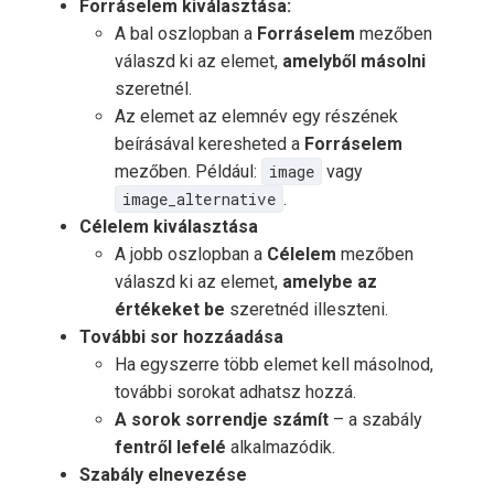
Forráselem kiválasztása:
A bal oszlopban a
Forráselem
mezőben
válaszd ki az elemet,
amelyből másolni
szeretnél.
Az elemet az elemnév egy részének
beírásával keresheted a
Forráselem
mezőben. Például:
image
vagy
image_alternative
.
Célelem kiválasztása
A jobb oszlopban a
Célelem
mezőben
válaszd ki az elemet,
amelybe az
értékeket be
szeretnéd illeszteni.
További sor hozzáadása
Ha egyszerre több elemet kell másolnod,
további sorokat adhatsz hozzá.
A sorok sorrendje számít
– a szabály
fentről lefelé
alkalmazódik.
Szabály elnevezése