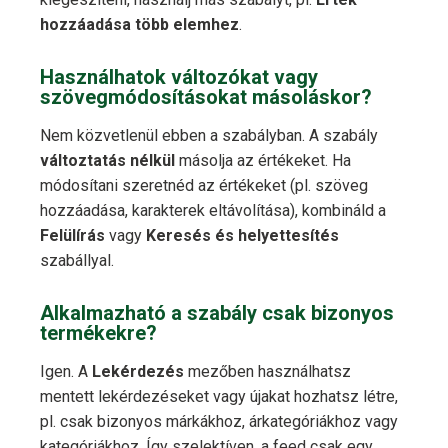
hozzáadása több elemhez
.
Használhatok változókat vagy
szövegmódosításokat másoláskor?
Nem közvetlenül ebben a szabályban. A szabály
változtatás nélkül
másolja az értékeket. Ha
módosítani szeretnéd az értékeket (pl. szöveg
hozzáadása, karakterek eltávolítása), kombináld a
Felülírás
vagy
Keresés és helyettesítés
szabállyal.
Alkalmazható a szabály csak bizonyos
termékekre?
Igen. A
Lekérdezés
mezőben használhatsz
mentett lekérdezéseket vagy újakat hozhatsz létre,
pl. csak bizonyos márkákhoz, árkategóriákhoz vagy
kategóriákhoz. Így szelektíven, a feed csak egy