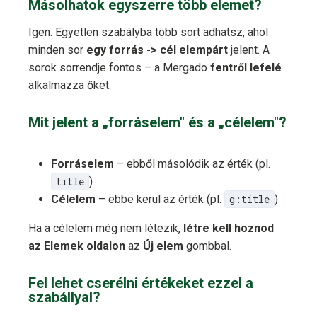
Másolhatok egyszerre több elemet?
Igen. Egyetlen szabályba több sort adhatsz, ahol
minden sor
egy forrás -> cél elempárt
jelent. A
sorok sorrendje fontos – a Mergado
fentről lefelé
alkalmazza őket.
Mit jelent a „forráselem" és a „célelem"?
Forráselem
– ebből másolódik az érték (pl.
title
)
Célelem
– ebbe kerül az érték (pl.
g:title
)
Ha a célelem még nem létezik,
létre kell hoznod
az Elemek oldalon
az
Új elem
gombbal.
Fel lehet cserélni értékeket ezzel a
szabállyal?