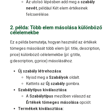
Az utolsó lépésben add meg a
szabály
nevét
, például Két elem értékeinek
felcserélése.
2. példa: Több elem másolása különböző
célelemekbe
Ez a példa bemutatja, hogyan használd az értékek
tömeges másolását több elem (pl. title, description,
price) különböző célelemekbe (pl. g:title,
g:description, g:price) másolásához.
Új szabály létrehozása
:
Nyisd meg a
Szabályok
oldalt.
Kattints az
Új szabály
gombra.
Szabálytípus kiválasztása
:
A
Szabálytípus
mezőben válaszd az
Értékek tömeges másolása
opciót.
Termékek kiválasztása: