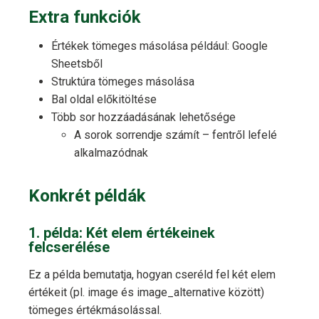
Extra funkciók
Értékek tömeges másolása például: Google
Sheetsből
Struktúra tömeges másolása
Bal oldal előkitöltése
Több sor hozzáadásának lehetősége
A sorok sorrendje számít – fentről lefelé
alkalmazódnak
Konkrét példák
1. példa: Két elem értékeinek
felcserélése
Ez a példa bemutatja, hogyan cseréld fel két elem
értékeit (pl. image és image_alternative között)
tömeges értékmásolással.