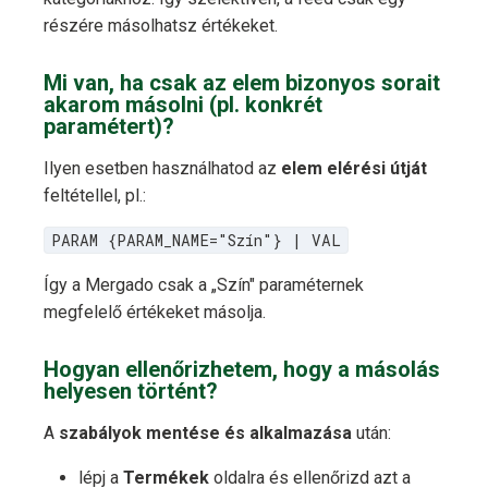
részére másolhatsz értékeket.
Mi van, ha csak az elem bizonyos sorait
akarom másolni (pl. konkrét
paramétert)?
Ilyen esetben használhatod az
elem elérési útját
feltétellel, pl.:
PARAM {PARAM_NAME="Szín"} | VAL
Így a Mergado csak a „Szín" paraméternek
megfelelő értékeket másolja.
Hogyan ellenőrizhetem, hogy a másolás
helyesen történt?
A
szabályok mentése és alkalmazása
után:
lépj a
Termékek
oldalra és ellenőrizd azt a