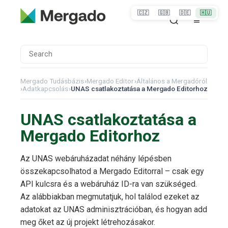
🇨🇿
🇬🇧
🇩🇪
🇭🇺
Mergado Tudásbázis
›
Mergado Editor
›
Általános a Mergadóról
›
Adatkapcsolás
›
UNAS csatlakoztatása a Mergado Editorhoz
UNAS csatlakoztatása a
Mergado Editorhoz
Az UNAS webáruházadat néhány lépésben
összekapcsolhatod a Mergado Editorral – csak egy
API kulcsra és a webáruház ID-ra van szükséged.
Az alábbiakban megmutatjuk, hol találod ezeket az
adatokat az UNAS adminisztrációban, és hogyan add
meg őket az új projekt létrehozásakor.