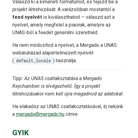
Válaszd ki a kimeneti formátumot, és fejezd be a
projekt létrehozását. A varázslóban mostantól a
feed nyelvét
is kiválaszthatod — válaszd azt a
nyelvet, amely megfelel a piacnak, amelyre az
UNAS-ból a feedet generálni szeretnéd.
Ha nem módosítod a nyelvet, a Mergado a UNAS
webáruházad alapértelmezett nyelvét
(
default_locale
) használja.
Tipp: Az UNAS csatlakoztatása a Mergado
Keychainben is elvégezhető. Így a projekt
létrehozásakor nem kell újra megadnod az adatokat.
Ha elakadsz az UNAS csatlakoztatásával, írj nekünk
a
mergado@mergado.hu
címre.
GYIK