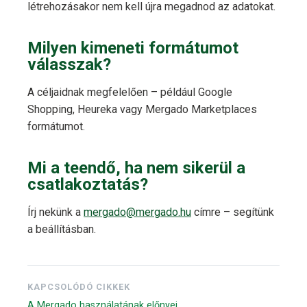
létrehozásakor nem kell újra megadnod az adatokat.
Milyen kimeneti formátumot
válasszak?
A céljaidnak megfelelően – például Google
Shopping, Heureka vagy Mergado Marketplaces
formátumot.
Mi a teendő, ha nem sikerül a
csatlakoztatás?
Írj nekünk a
mergado@mergado.hu
címre – segítünk
a beállításban.
KAPCSOLÓDÓ CIKKEK
A Mergado használatának előnyei