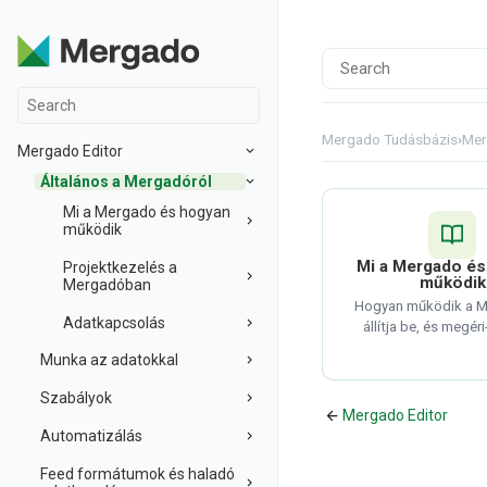
Mergado Tudásbázis
›
Mer
Mergado Editor
Általános a Mergadóról
Mi a Mergado és hogyan
működik
Mi a Mergado é
Projektkezelés a
működik
Mergadóban
Hogyan működik a M
Adatkapcsolás
állítja be, és megér
Munka az adatokkal
Szabályok
Mergado Editor
Automatizálás
Feed formátumok és haladó