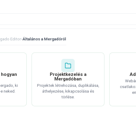
gado Editor
›
Általános a Mergadóról
s hogyan
Projektkezelés a
Ad
Mergadóban
Webár
ergado, ki
Projektek létrehozása, duplikálása,
csatlako
i-e neked.
áthelyezése, kikapcsolása és
en
törlése.