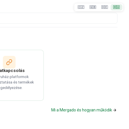
🇨🇿
🇬🇧
🇩🇪
🇭🇺
atkapcsolás
uház-platformok
ztatása és termékek
gedélyezése.
Mi a Mergado és hogyan működik