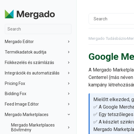
Mergado Tudásbázis
›
Mer
Mergado Editor
Termékadatok auditja
Google Mer
Fiókkezelés és számlázás
A Mergado Marketpla
Integrációk és automatizálás
Centerrel (más néven
Pricing Fox
kampány létrehozásán
Bidding Fox
Mielőtt elkezded, g
Feed Image Editor
✅ A Google Merchan
✅ Egy tetszőleges
Mergado Marketplaces
✅ A készlet szinkr
Mergado Marketplaces
Mergado Marketpla
Bővítmény