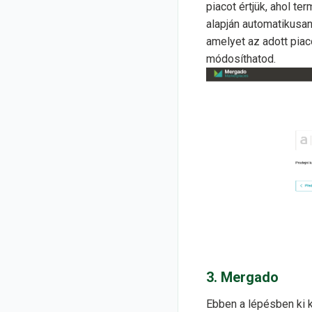
piacot értjük, ahol te
alapján automatikusa
amelyet az adott pia
módosíthatod.
3. Mergado
Ebben a lépésben ki k