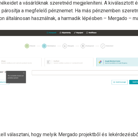
rmékeidet a vásárlóknak szeretnéd megjeleníteni. A kiválasztott 
n párosítja a megfelelő pénznemet. Ha más pénznemben szeretnél
con általánosan használnak, a harmadik lépésben – Mergado – m
ell választani, hogy melyik Mergado projektből és lekérdezésből