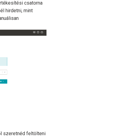
értékesítési csatorna
 hirdetni, mint
anuálisan
 szeretnéd feltölteni