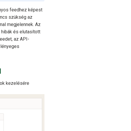
ányos feedhez képest
nincs szükség az
nnal megjelennek. Az
 hibák és elutasított
eedet, az API-
y lényeges
l
tok kezelésére