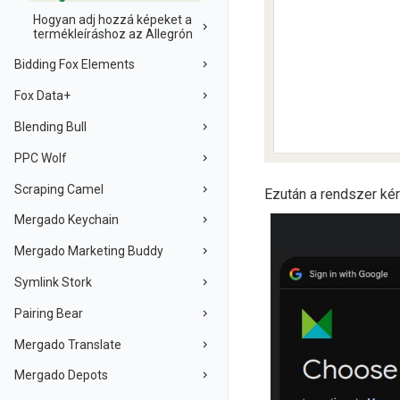
Hogyan adj hozzá képeket a
termékleíráshoz az Allegrón
Bidding Fox Elements
Fox Data+
Blending Bull
PPC Wolf
Scraping Camel
Ezután a rendszer kér
Mergado Keychain
Mergado Marketing Buddy
Symlink Stork
Pairing Bear
Mergado Translate
Mergado Depots