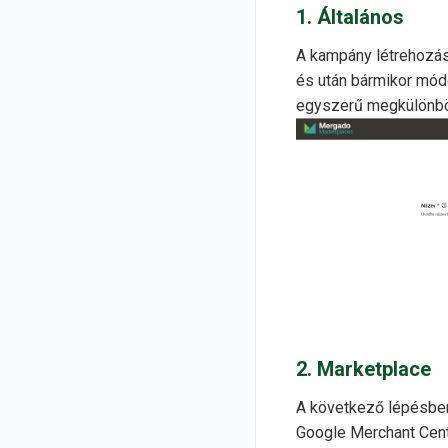
1. Általános
A kampány létrehozás
és után bármikor módo
egyszerű megkülönbö
2. Marketplace
A következő lépésben 
Google Merchant Center