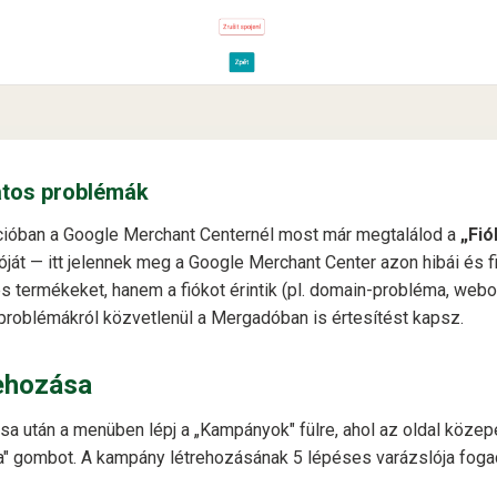
atos problémák
ióban a Google Merchant Centernél most már megtalálod a
„Fió
ját — itt jelennek meg a Google Merchant Center azon hibái és 
 termékeket, hanem a fiókot érintik (pl. domain-probléma, webo
s problémákról közvetlenül a Mergadóban is értesítést kapsz.
ehozása
sa után a menüben lépj a „Kampányok" fülre, ahol az oldal köze
" gombot. A kampány létrehozásának 5 lépéses varázslója foga