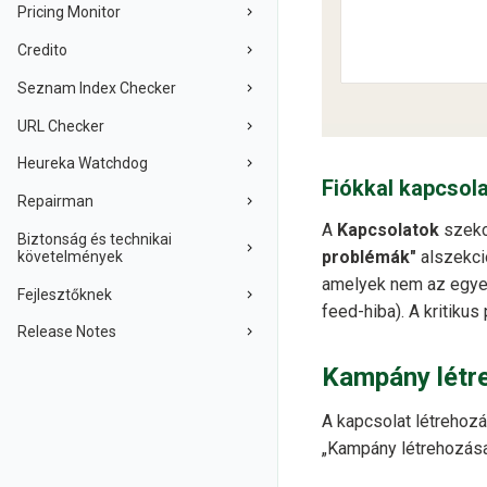
Pricing Monitor
Credito
Seznam Index Checker
URL Checker
Heureka Watchdog
Fiókkal kapcsol
Repairman
A
Kapcsolatok
szekc
Biztonság és technikai
problémák"
alszekció
követelmények
amelyek nem az egyes
Fejlesztőknek
feed-hiba). A kritiku
Release Notes
Kampány létr
A kapcsolat létrehozá
„Kampány létrehozása