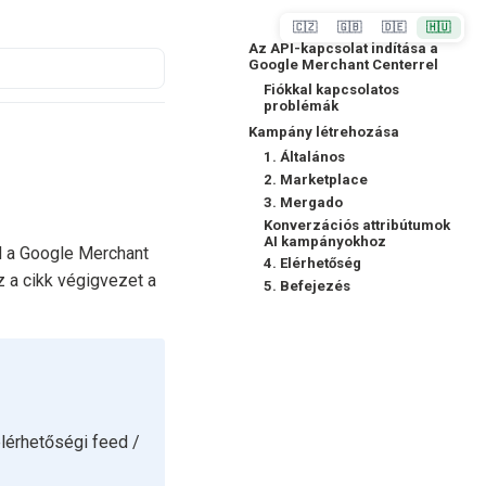
🇨🇿
🇬🇧
🇩🇪
🇭🇺
Az API-kapcsolat indítása a
Google Merchant Centerrel
Fiókkal kapcsolatos
problémák
Kampány létrehozása
1. Általános
2. Marketplace
3. Mergado
Konverzációs attribútumok
AI kampányokhoz
 a Google Merchant
4. Elérhetőség
 a cikk végigvezet a
5. Befejezés
lérhetőségi feed /