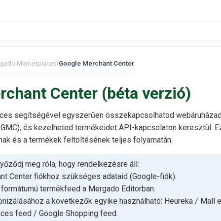
gado Marketplaces
›
Google Merchant Center
chant Center (béta verzió)
ces segítségével egyszerűen összekapcsolhatod webáruházad
 GMC), és kezelheted termékeidet API-kapcsolaton keresztül. Ez
ak és a termékek feltöltésének teljes folyamatán.
yőződj meg róla, hogy rendelkezésre áll:
t Center fiókhoz szükséges adataid (Google-fiók).
 formátumú termékfeed a Mergado Editorban.
onizálásához a következők egyike használható: Heureka / Mall e
ces feed / Google Shopping feed.