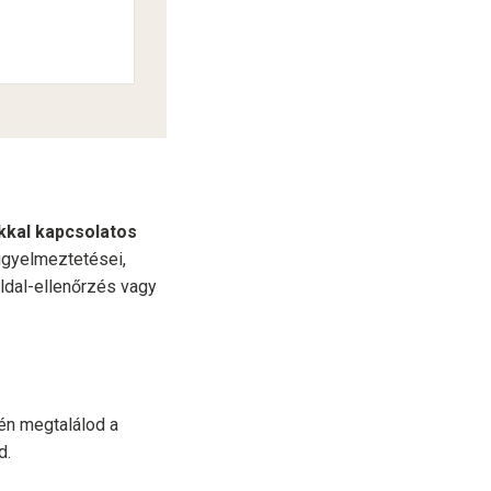
kkal kapcsolatos
figyelmeztetései,
ldal-ellenőrzés vagy
pén megtalálod a
d.