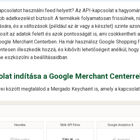
pcsolatot használni feed helyett? Az API-kapcsolat a hagyom
b adatkezelést biztosít. A termékek folyamatosan frissülnek, 
sára, és a változások (például az ár vagy a készlet) szinte azo
tosít az adatok felett és azok pontosságát is, ami csökkentheti a
ogle Merchant Centerben. Ha már használsz Google Shopping f
tesen illeszkedik hozzá, és kibővíti lehetőségeit anélkül, hog
ne eszközölni a beállításaidban.
lat indítása a Google Merchant Centerre
i között megtalálod a Mergado Keychaint is, amely a kapcsola