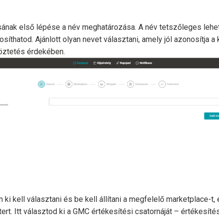
ának első lépése a név meghatározása. A név tetszőleges lehet
síthatod. Ajánlott olyan nevet választani, amely jól azonosítja 
ztetés érdekében.
ki kell választani és be kell állítani a megfelelő marketplace-t
t. Itt választod ki a GMC értékesítési csatornáját – értékesítési