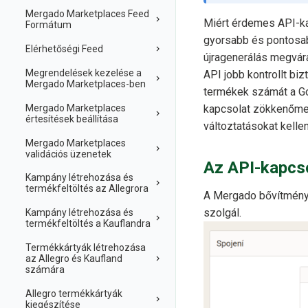
Mergado Marketplaces Feed
Miért érdemes API-ka
Formátum
gyorsabb és pontosab
Elérhetőségi Feed
újragenerálás megvárá
Megrendelések kezelése a
API jobb kontrollt biz
Mergado Marketplaces-ben
termékek számát a Go
Mergado Marketplaces
kapcsolat zökkenőmen
értesítések beállítása
változtatásokat kelle
Mergado Marketplaces
validációs üzenetek
Az API-kapcso
Kampány létrehozása és
termékfeltöltés az Allegrora
A Mergado bővítménye
szolgál.
Kampány létrehozása és
termékfeltöltés a Kauflandra
Termékkártyák létrehozása
az Allegro és Kaufland
számára
Allegro termékkártyák
kiegészítése