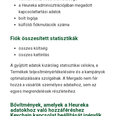
a Heureka adminisztrációjában megadott
kapcsolattartási adatok
bolt logója
külföldi fiókmutációk száma
Fiók összesített statisztikák
összes költség
összes kattintás
A gyűjtött adatok kizárólag statisztikai célokra, a
Termékek teljesítményértékelésére és a kampányok
optimalizálására szolgálnak. A Mergado nem fér
hozzá a vásárlók személyes adataihoz, sem az
egyes megrendelések részleteihez.
Bővítmények, amelyek a Heureka
adatokhoz való hozzáféréshez
Keychain kapcsolat beállítását igénylik