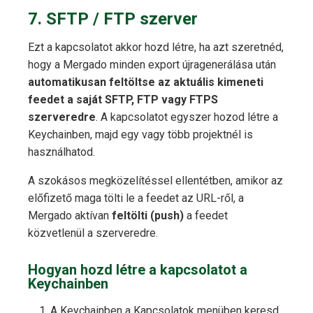
7. SFTP / FTP szerver
Ezt a kapcsolatot akkor hozd létre, ha azt szeretnéd,
hogy a Mergado minden export újragenerálása után
automatikusan feltöltse az aktuális kimeneti
feedet a saját SFTP, FTP vagy FTPS
szerveredre
. A kapcsolatot egyszer hozod létre a
Keychainben, majd egy vagy több projektnél is
használhatod.
A szokásos megközelítéssel ellentétben, amikor az
előfizető maga tölti le a feedet az URL-ről, a
Mergado aktívan
feltölti (push)
a feedet
közvetlenül a szerveredre.
Hogyan hozd létre a kapcsolatot a
Keychainben
A Keychainben a Kapcsolatok menüben keresd