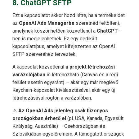
8. ChatGPT SFTP
Ezt a kapcsolatot akkor hozd létre, ha a termékeidet
az
OpenAI Ads Managerbe
szeretnéd feltölteni,
amelynek köszönhetően közvetlenül a
ChatGPT
-
ben is megjelenhetnek. Ez egy dedikált
kapcsolattípus, amelyet kifejezetten az OpenAI
SFTP szerveréhez terveztek.
A kapcsolat közvetlenül
a projekt létrehozási
varázslójában
is létrehozható (Canvas és a régi
felület esetén egyaránt) — akár egy már meglévő
Keychain-kapcsolat kiválasztásával, akár egy új
létrehozásával rögtön a varázslóban.
⚠️
Az OpenAI Ads jelenleg csak bizonyos
országokban érhető el
(pl. USA, Kanada, Egyesült
Királyság, Ausztrália) — Csehországban és
Szlovákiában egyelőre nem. A támogatott országok