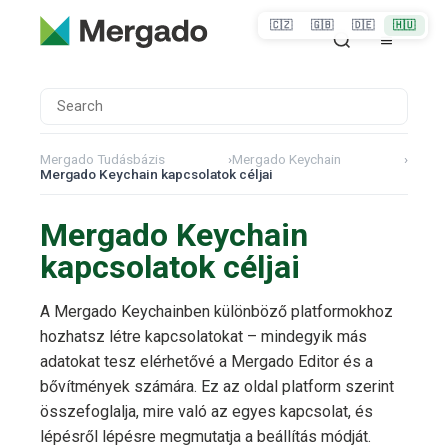
🇨🇿
🇬🇧
🇩🇪
🇭🇺
Mergado Tudásbázis
›
Mergado Keychain
›
Mergado Keychain kapcsolatok céljai
Mergado Keychain
kapcsolatok céljai
A Mergado Keychainben különböző platformokhoz
hozhatsz létre kapcsolatokat – mindegyik más
adatokat tesz elérhetővé a Mergado Editor és a
bővítmények számára. Ez az oldal platform szerint
összefoglalja, mire való az egyes kapcsolat, és
lépésről lépésre megmutatja a beállítás módját.