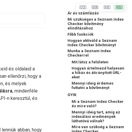
🇨🇿
🇬🇧
🇩🇪
🇭🇺
Ár és számlázás
Mi szükséges a Seznam Index
Checker bővítmény
elindításához
Főbb funkciók
Hogyan aktiváld a Seznam
Index Checker bővítményt
Munka a Seznam Index
Checkerrel
Mit látsz a felületen
Hogyan értelmezd helyesen
eid és oldalaid a
a hibás és átirányított URL-
n ellenőrzi, hogy a
eket
n, és melyek
Mennyi ideig érdemes
futtatni a bővítményt
álásra
, mindenféle
GYIK
PI-n keresztül, és
Mi a Seznam Index Checker
és mire való?
Mennyi ideig tart, amíg az
indexálási eredmények
láthatóvá válnak?
Mire van szükség a Seznam
l lenniük abban, hogy
Index Checker