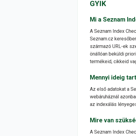
GYIK
Mi a Seznam Ind
A Seznam Index Checke
Seznam.cz keresőben.
származó URL-ek sze
önállóan beküldi prio
termékeid, cikkeid va
Mennyi ideig tar
Az első adatokat a S
webáruháznál azonban 
az indexálás lényeges
Mire van szüksé
A Seznam Index Check