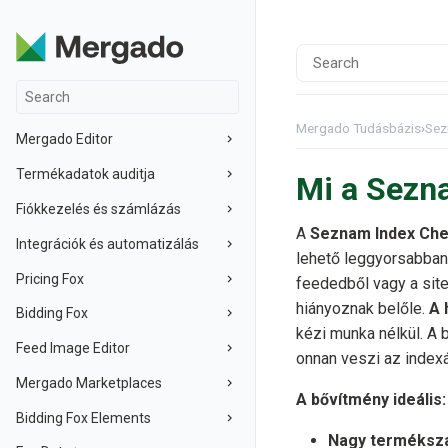
Mergado Tudásbázis
›
Sez
Mergado Editor
Termékadatok auditja
Mi a Sezn
Fiókkezelés és számlázás
A
Seznam Index Ch
Integrációk és automatizálás
lehető leggyorsabban
Pricing Fox
feededből vagy a si
hiányoznak belőle.
A 
Bidding Fox
kézi munka nélkül. A
Feed Image Editor
onnan veszi az indexál
Mergado Marketplaces
A bővítmény ideális:
Bidding Fox Elements
Nagy terméksz