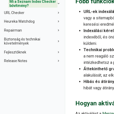
Főbb funkció
Mi a Seznam Index Checker
bővítmény?
URL-ek indexálá
URL Checker
vagy a sitemapb
Heureka Watchdog
keresési eredmé
Repairman
Indexálási kér
indexéből, és öná
Biztonság és technikai
küldeni.
követelmények
Technikai prob
Fejlesztőknek
a nem reagáló sz
Release Notes
intézkedhetsz a
Áttekinthető gr
alakulását, az el
Hibás és átirán
hibát vagy átirán
Hogyan aktiv
Az aktiválást a
Merga