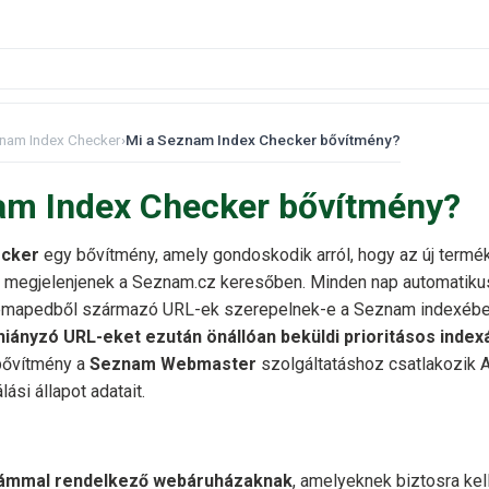
nam Index Checker
›
Mi a Seznam Index Checker bővítmény?
am Index Checker bővítmény?
ecker
egy bővítmény, amely gondoskodik arról, hogy az új termék
 megjelenjenek a Seznam.cz keresőben. Minden nap automatikusa
temapedből származó URL-ek szerepelnek-e a Seznam indexébe
hiányzó URL-eket ezután önállóan beküldi prioritásos index
 bővítmény a
Seznam Webmaster
szolgáltatáshoz csatlakozik A
ási állapot adatait.
ámmal rendelkező webáruházaknak
, amelyeknek biztosra kel