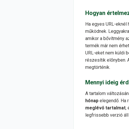
Hogyan értelmezd
Ha egyes URL-eknél h
működnek. Leggyakrabb
amikor a bővítmény az 
termék már nem érhet
URL-eket nem küldi b
részesítik előnyben. 
megtörténik.
Mennyi ideig érd
A tartalom változásá
hónap
elegendő. Ha r
meglévő tartalmat
,
legfrissebb verzió ál