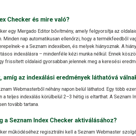
ex Checker és mire való?
r egy Mergado Editor bővítmény, amely felgyorsítja az oldalaid
 Minden nap automatikusan ellenőrzi, hogy a termékfeedből va
repelnek-e a Seznam indexében, és melyek hiányoznak. A hián
ritásos indexálásra – mindenféle kézi munka nélkül. Ennek köszö
gy frissített oldalaid gyorsabban jelennek meg a keresési ered
t, amíg az indexálási eredmények láthatóvá válna
eznam Webmasterből néhány napon belül láthatod. Egy több ezer 
a teljes indexálás körülbelül 2–3 hétig is eltarthat. A Seznam I
en tovább tartana.
g a Seznam Index Checker aktiválásához?
er működéséhez regisztrálni kell a Seznam Webmaster szolgál