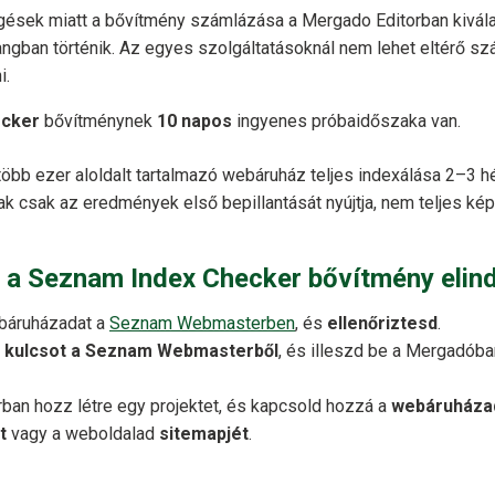
gések miatt a bővítmény számlázása a Mergado Editorban kivál
ngban történik. Az egyes szolgáltatásoknál nem lehet eltérő sz
i.
ecker
bővítménynek
10 napos
ingyenes próbaidőszaka van.
öbb ezer aloldalt tartalmazó webáruház teljes indexálása 2–3 héti
k csak az eredmények első bepillantását nyújtja, nem teljes kép
 a Seznam Index Checker bővítmény elin
ebáruházadat a
Seznam Webmasterben
, és
ellenőriztesd
.
 kulcsot a Seznam Webmasterből
, és illeszd be a Mergadób
ban hozz létre egy projektet, és kapcsold hozzá a
webáruháza
t
vagy a weboldalad
sitemapjét
.