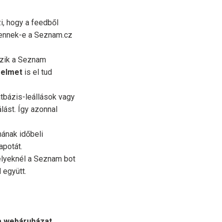
i, hogy a feedből
lennek-e a Seznam.cz
yzik a Seznam
relmet
is el tud
atbázis-leállások vagy
lást. Így azonnal
mának időbeli
apotát.
elyeknél a Seznam bot
 együtt.
 a webáruházat
,