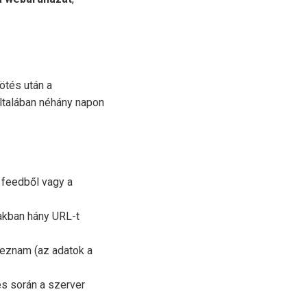
ötés után a
ltalában néhány napon
 feedből vagy a
zakban hány URL-t
Seznam (az adatok a
s során a szerver