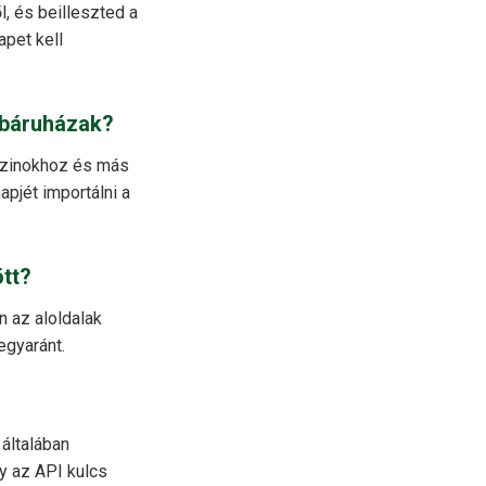
, és beilleszted a
pet kell
ebáruházak?
azinokhoz és más
pjét importálni a
ött?
 az aloldalak
egyaránt.
általában
y az API kulcs