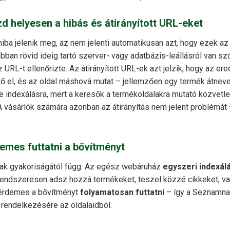
 helyesen a hibás és átirányított URL-eket
iba jelenik meg, az nem jelenti automatikusan azt, hogy ezek a
an rövid ideig tartó szerver- vagy adatbázis-leállásról van szó
URL-t ellenőrizte. Az átirányított URL-ek azt jelzik, hogy az ere
ő el, és az oldal máshová mutat – jellemzően egy termék átnev
e indexálásra, mert a keresők a termékoldalakra mutató közvetl
A vásárlók számára azonban az átirányítás nem jelent problémát
emes futtatni a bővítményt
nak gyakoriságától függ. Az egész webáruház
egyszeri indexál
endszeresen adsz hozzá termékeket, teszel közzé cikkeket, v
 érdemes a bővítményt
folyamatosan futtatni
– így a Seznamna
l rendelkezésére az oldalaidból.