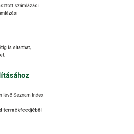
asztott számlázási
ámlázási
g is eltarthat,
et.
dításához
an lévő Seznam Index
d termékfeedjéből