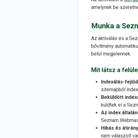
amelynek be szeretn
Munka a Sezn
Az aktiválás és a Se
bővítmény automatiku
belül megjelennek.
Mit látsz a felül
Indexálás-fejlő
sitemapből index
Beküldött inde
küldtek el a Sez
Az index általán
Seznam Webmaste
Hibás és átirány
nem válaszolt vag