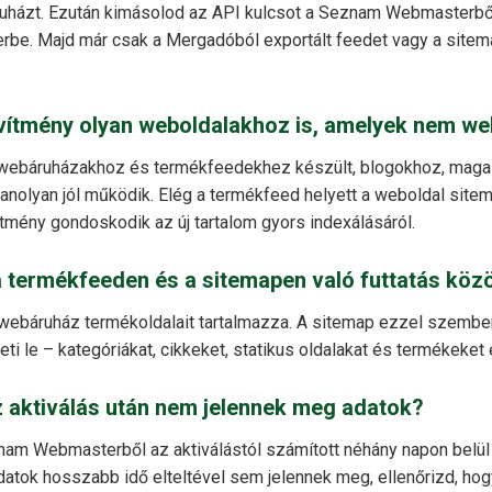
áruházt. Ezután kimásolod az API kulcsot a Seznam Webmasterből
be. Majd már csak a Mergadóból exportált feedet vagy a sitema
vítmény olyan weboldalakhoz is, amelyek nem w
n webáruházakhoz és termékfeedekhez készült, blogokhoz, mag
nolyan jól működik. Elég a termékfeed helyett a weboldal sitema
tmény gondoskodik az új tartalom gyors indexálásáról.
a termékfeeden és a sitemapen való futtatás köz
webáruház termékoldalait tartalmazza. A sitemap ezzel szemben
ti le – kategóriákat, cikkeket, statikus oldalakat és termékeket 
z aktiválás után nem jelennek meg adatok?
nam Webmasterből az aktiválástól számított néhány napon belül 
atok hosszabb idő elteltével sem jelennek meg, ellenőrizd, hog