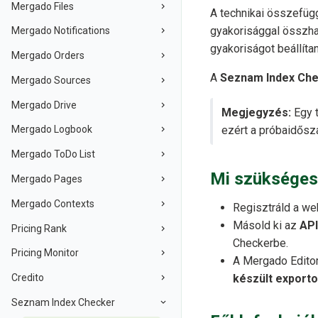
Mergado Files
A technikai összefüg
gyakorisággal összha
Mergado Notifications
gyakoriságot beállítan
Mergado Orders
A
Seznam Index Ch
Mergado Sources
Mergado Drive
Megjegyzés:
Egy t
ezért a próbaidősza
Mergado Logbook
Mergado ToDo List
Mi szükséges
Mergado Pages
Mergado Contexts
Regisztráld a w
Másold ki az
API
Pricing Rank
Checkerbe.
Pricing Monitor
A Mergado Editor
Credito
készült exporto
Seznam Index Checker