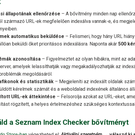
k
si állapotának ellenőrzése
– A bővítmény minden nap ellenőrz
ől származó URL-ek megfelelően indexálva vannak-e, és megje
nyeiben.
elmek automatikus beküldése
– Felismeri, hogy hány URL hián
llóan beküldi őket prioritásos indexálásra. Naponta akár
500 ké
lémák azonosítása
– Figyelmeztet az olyan hibákra, mint az ad
erver, amelyek lelassíthatják vagy megakadályozhatják az indexá
 problémák megoldásáról.
afikonok és statisztikák
– Megjeleníti az indexált oldalak szá
küldött kérelmek számát és a weboldalad indexének általános áll
yított URL-ek áttekintése
– Felsorolja azokat az URL-eket, am
yítást rögzített, a helyes értelmezéshez szükséges kontextussal
áld a Seznam Index Checker bővítményt
do Store-ban
végezheted el:
Aktiválni szeretném
→
válaszd ki