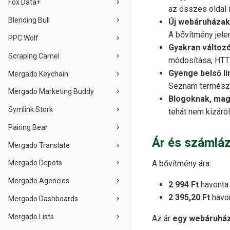
Fox Data+
az összes oldal 
Blending Bull
Új webáruháza
A bővítmény jelen
PPC Wolf
Gyakran változ
Scraping Camel
módosítása, HTTP
Gyenge belső l
Mergado Keychain
Seznam természe
Mergado Marketing Buddy
Blogoknak, mag
Symlink Stork
tehát nem kizáró
Pairing Bear
Ár és számlá
Mergado Translate
A bővítmény ára:
Mergado Depots
Mergado Agencies
2 994 Ft
havonta 
2 395,20 Ft
havon
Mergado Dashboards
Mergado Lists
Az ár
egy webáruhá