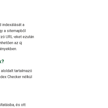
 indexálását a
gy a sitemapből
yzó URL-eket ezután
nhetően az új
ményekben.
k?
aloldalt tartalmazó
ndex Checker nélkül
tatásba, és ott