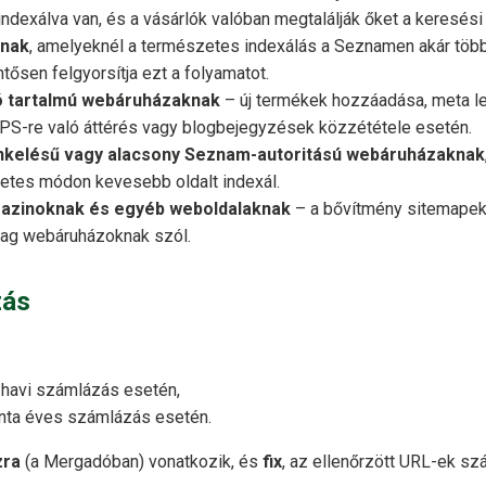
indexálva van, és a vásárlók valóban megtalálják őket a keresé
knak
, amelyeknél a természetes indexálás a Seznamen akár több 
tősen felgyorsítja ezt a folyamatot.
ó tartalmú webáruházaknak
– új termékek hozzáadása, meta le
S-re való áttérés vagy blogbejegyzések közzététele esetén.
inkelésű vagy alacsony Seznam-autoritású webáruházaknak
tes módon kevesebb oldalt indexál.
azinoknak és egyéb weboldalaknak
– a bővítmény sitemapekk
lag webáruházoknak szól.
zás
havi számlázás esetén,
ta éves számlázás esetén.
zra
(a Mergadóban) vonatkozik, és
fix
, az ellenőrzött URL-ek sz