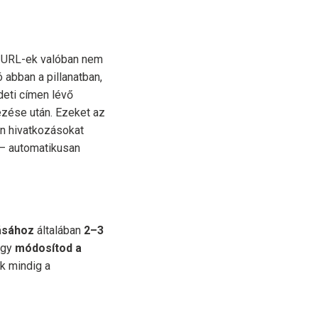
z URL-ek valóban nem
 abban a pillanatban,
deti címen lévő
ezése után. Ezeket az
en hivatkozásokat
 – automatikusan
ásához
általában
2–3
agy
módosítod a
k mindig a