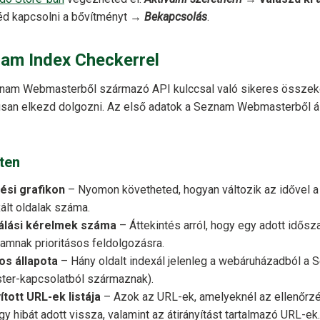
éd kapcsolni a bővítményt →
Bekapcsolás
.
am Index Checkerrel
znam Webmasterből származó API kulccsal való sikeres összek
san elkezd dolgozni. Az első adatok a Seznam Webmasterből á
eten
dési grafikon
– Nyomon követheted, hogyan változik az idővel a
ált oldalak száma.
xálási kérelmek száma
– Áttekintés arról, hogy egy adott idős
namnak prioritásos feldolgozásra.
os állapota
– Hány oldalt indexál jelenleg a webáruházadból a 
r-kapcsolatból származnak).
ított URL-ek listája
– Azok az URL-ek, amelyeknél az ellenőrzé
y hibát adott vissza, valamint az átirányítást tartalmazó URL-ek.