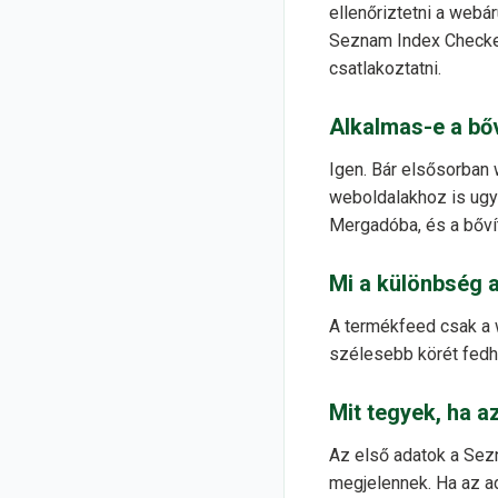
ellenőriztetni a web
Seznam Index Checker
csatlakoztatni.
Alkalmas-e a bő
Igen. Bár elsősorba
weboldalakhoz is ugya
Mergadóba, és a bőví
Mi a különbség 
A termékfeed csak a 
szélesebb körét fedhe
Mit tegyek, ha a
Az első adatok a Sez
megjelennek. Ha az ad