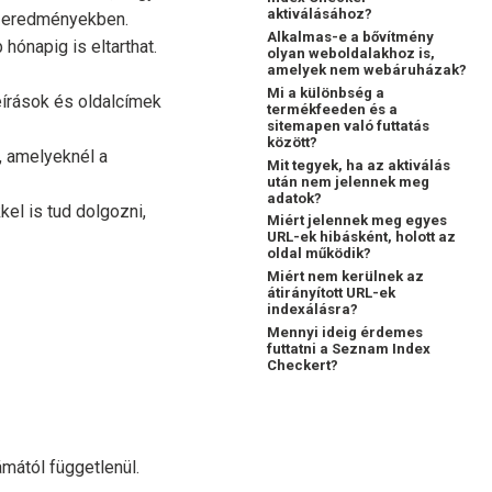
aktiválásához?
si eredményekben.
Alkalmas-e a bővítmény
hónapig is eltarthat.
olyan weboldalakhoz is,
amelyek nem webáruházak?
Mi a különbség a
írások és oldalcímek
termékfeeden és a
sitemapen való futtatás
között?
, amelyeknél a
Mit tegyek, ha az aktiválás
után nem jelennek meg
adatok?
el is tud dolgozni,
Miért jelennek meg egyes
URL-ek hibásként, holott az
oldal működik?
Miért nem kerülnek az
átirányított URL-ek
indexálásra?
Mennyi ideig érdemes
futtatni a Seznam Index
Checkert?
ámától függetlenül.