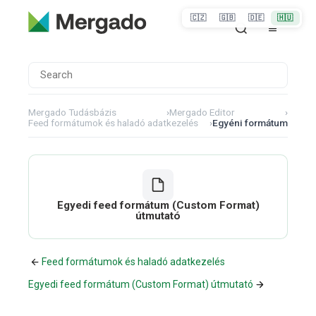
🇨🇿
🇬🇧
🇩🇪
🇭🇺
Mergado Tudásbázis
›
Mergado Editor
›
Feed formátumok és haladó adatkezelés
›
Egyéni formátum
Egyedi feed formátum (Custom Format)
útmutató
Feed formátumok és haladó adatkezelés
Egyedi feed formátum (Custom Format) útmutató