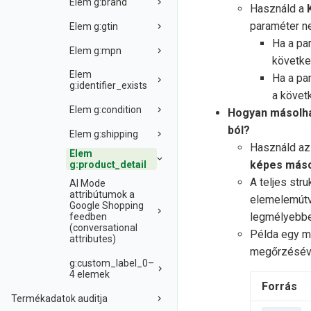
Elem g:brand
Használd a
paraméter ne
Elem g:gtin
Ha a pa
Elem g:mpn
követke
Elem
Ha a pa
g:identifier_exists
a követ
Elem g:condition
Hogyan másolha
ból?
Elem g:shipping
Használd a
Elem
képes máso
g:product_detail
A teljes str
AI Mode
attribútumok a
elemelemútvo
Google Shopping
legmélyebbe
feedben
(conversational
Példa egy má
attributes)
megőrzéséve
g:custom_label_0–
4 elemek
Forrás
Termékadatok auditja