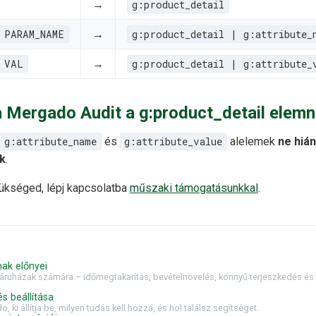
→
g:product_detail
 PARAM_NAME
→
g:product_detail | g:attribute_
 VAL
→
g:product_detail | g:attribute_
 a Mergado Audit a g:product_detail elemn
g:attribute_name
és
g:attribute_value
alelemek
ne hiá
k
.
ükséged, lépj kapcsolatba
műszaki támogatásunkkal
.
ak előnyei
ruházak számára – időmegtakarítás, bevételnövelés, könnyű terjeszkedés és 
 beállítása
ki állítja be, milyen tudás kell hozzá, és hol találsz segítséget.