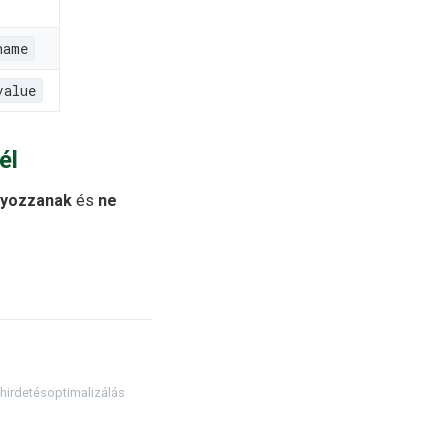
name
value
él
nyozzanak
és
ne
hirdetésoptimalizálás