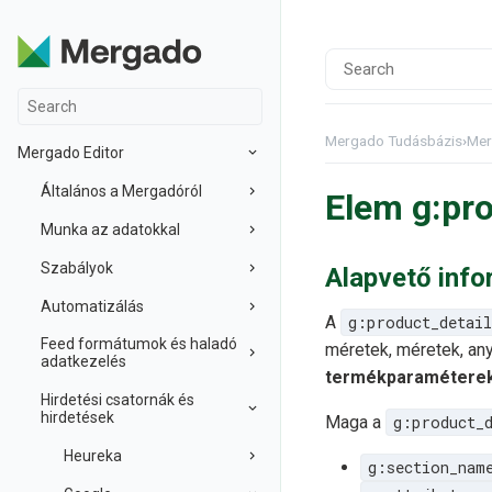
Mergado Tudásbázis
›
Mer
Mergado Editor
Általános a Mergadóról
Elem g:pro
Munka az adatokkal
Szabályok
Alapvető inf
Automatizálás
A
g:product_detail
Feed formátumok és haladó
méretek, méretek, an
adatkezelés
termékparamétere
Hirdetési csatornák és
hirdetések
Maga a
g:product_d
Heureka
g:section_nam