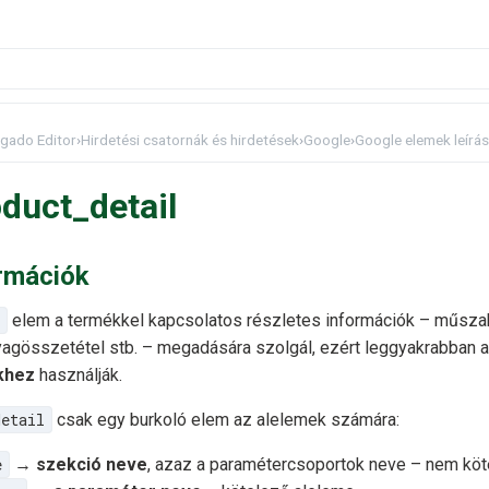
gado Editor
›
Hirdetési csatornák és hirdetések
›
Google
›
Google elemek leírá
duct_detail
ormációk
elem a termékkel kapcsolatos részletes információk – műszaki
yagösszetétel stb. – megadására szolgál, ezért leggyakrabban a
khez
használják.
etail
csak egy burkoló elem az alelemek számára:
e
→
szekció neve
, azaz a paramétercsoportok neve – nem köt