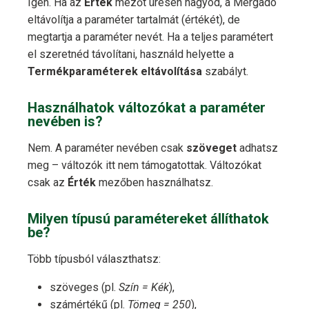
Igen. Ha az
Érték
mezőt üresen hagyod, a Mergado
eltávolítja a paraméter tartalmát (értékét), de
megtartja a paraméter nevét. Ha a teljes paramétert
el szeretnéd távolítani, használd helyette a
Termékparaméterek eltávolítása
szabályt.
Használhatok változókat a paraméter
nevében is?
Nem. A paraméter nevében csak
szöveget
adhatsz
meg – változók itt nem támogatottak. Változókat
csak az
Érték
mezőben használhatsz.
Milyen típusú paramétereket állíthatok
be?
Több típusból választhatsz:
szöveges (pl.
Szín = Kék
),
számértékű (pl.
Tömeg = 250
),