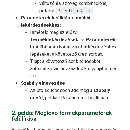
változó és szöveg kombinációját,
például:
%terfogat% ml
Paraméterek beállítása további
lekérdezésekhez:
Ismételd meg az előző
Terméklekérdezések
és
Paraméterek
beállítása a kiválasztott lekérdezéshez
lépéseket a következő üres sorban.
Tipp:
a következő sor kitöltésekor
automatikusan hozzáadódik egy újabb üres
sor.
Szabály elnevezése
Az utolsó lépésben add meg a
szabály
nevét
, például Paraméterek beállítása.
2. példa: Meglévő termékparaméterek
felülírása
Ez a példa bemutatja, hogyan írd felül tömegesen és