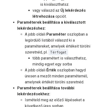
is kiválaszthatsz.
vagy válaszd az
Új lekérdezés
létrehozása
opciót.
Paraméterek beállítása a kiválasztott
lekérdezéshez:
A jobb oldali
Paraméter
oszlopban a
legördülő listából válaszd ki a
paramétereket, amelyek értékeit törölni
szeretnéd, pl.
Térfogat
több paramétert is választhatsz,
mindig egyet egy sorba
A jobb oldali
Érték
oszlopban hagyd
üresen a mezőt minden paraméternél,
amelynek értékét törölni szeretnéd.
Paraméterek beállítása további
lekérdezésekhez:
Ismételd meg az előző lépéseket a
következő üres sorban.