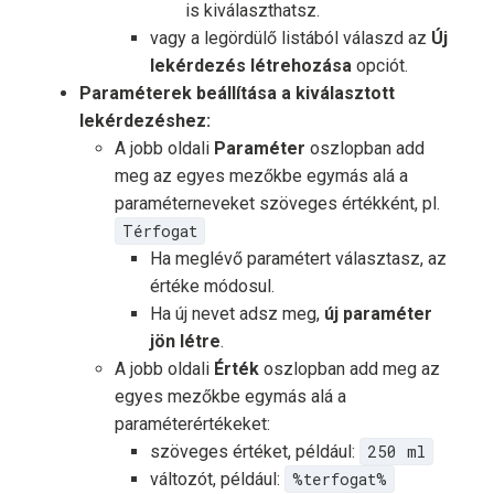
is kiválaszthatsz.
vagy a legördülő listából válaszd az
Új
lekérdezés létrehozása
opciót.
Paraméterek beállítása a kiválasztott
lekérdezéshez:
A jobb oldali
Paraméter
oszlopban add
meg az egyes mezőkbe egymás alá a
paraméterneveket szöveges értékként, pl.
Térfogat
Ha meglévő paramétert választasz, az
értéke módosul.
Ha új nevet adsz meg,
új paraméter
jön létre
.
A jobb oldali
Érték
oszlopban add meg az
egyes mezőkbe egymás alá a
paraméterértékeket:
szöveges értéket, például:
250 ml
változót, például:
%terfogat%