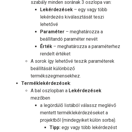
szabály minden sorának 3 oszlopa van:
Lekérdezések
– egy vagy több
lekérdezés kiválasztását teszi
lehetővé
Paraméter
– meghatározza a
beállítandó paraméter nevét
Érték
– meghatározza a paraméterhez
rendelt értéket
A sorok így lehetővé teszik paraméterek
beállítását különböző
termékszegmensekhez.
Terméklekérdezések
:
A bal oszlopban a
Lekérdezések
mezőben
a legördülő listából válassz meglévő
mentett terméklekérdezéseket a
projektből (mindegyiket külön sorba).
Tipp:
egy vagy több lekérdezést