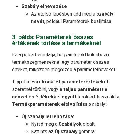
Szabály elnevezése
Az utolsó lépésben add meg a
szabály
nevét
, például Paraméterek beállítása.
3. példa: Paraméterek összes
értékének törlése a termékeknél
Ez a példa bemutatja, hogyan töröld különböző
termékszegmenseknél egy paraméter összes
értékét, miközben megőrzöd a paraméterneveket.
Tipp:
ha
csak konkrét paraméterértékeket
szeretnél törölni, vagy
a teljes paramétert a
névvel és értékekkel együtt
törölnéd, használd a
Termékparaméterek eltávolítása
szabályt.
Új szabály létrehozása
:
Nyisd meg a
Szabályok
oldalt.
Kattints az
Új szabály
gombra.