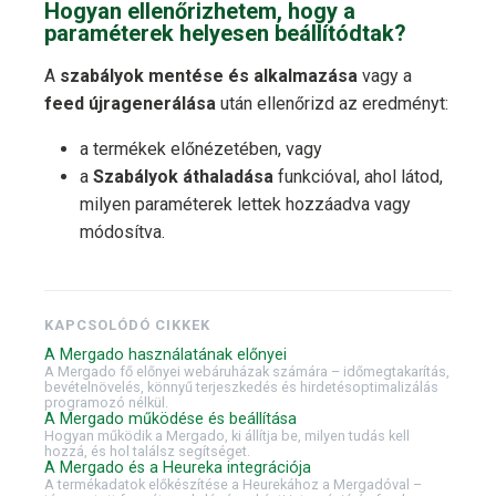
Hogyan ellenőrizhetem, hogy a
paraméterek helyesen beállítódtak?
A
szabályok mentése és alkalmazása
vagy a
feed újragenerálása
után ellenőrizd az eredményt:
a termékek előnézetében, vagy
a
Szabályok áthaladása
funkcióval, ahol látod,
milyen paraméterek lettek hozzáadva vagy
módosítva.
KAPCSOLÓDÓ CIKKEK
A Mergado használatának előnyei
A Mergado fő előnyei webáruházak számára – időmegtakarítás,
bevételnövelés, könnyű terjeszkedés és hirdetésoptimalizálás
programozó nélkül.
A Mergado működése és beállítása
Hogyan működik a Mergado, ki állítja be, milyen tudás kell
hozzá, és hol találsz segítséget.
A Mergado és a Heureka integrációja
A termékadatok előkészítése a Heurekához a Mergadóval –