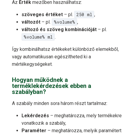
Az
Érték
mezőben használhatsz:
szöveges értéket
– pl.
250 ml
,
változót
– pl.
%volume%
,
változó és szöveg kombinációját
– pl.
%volume% ml
.
Így kombinálhatsz értékeket különböző elemekből,
vagy automatikusan egészítheted ki a
mértékegységeket.
Hogyan működnek a
terméklekérdezések ebben a
szabályban?
A szabály minden sora három részt tartalmaz:
Lekérdezés
– meghatározza, mely termékekre
vonatkozik a szabály,
Paraméter
– meghatározza, melyik paramétert