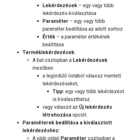
Lekérdezések
– egy vagy több
lekérdezés kiválasztása
Paraméter
– egy vagy több
paraméter beállítása az adott sorhoz
Érték
– a paraméter értékének
beállítása
Terméklekérdezések
:
A bal oszlopban a
Lekérdezések
mezőben
a legördülő listából válassz mentett
lekérdezéseket,
Tipp:
egy vagy több lekérdezést
is kiválaszthatsz.
vagy válaszd az
Új lekérdezés
létrehozása
opciót.
Paraméterek beállítása a kiválasztott
lekérdezéshez:
A jobb oldali
Paraméter
oszlopban a