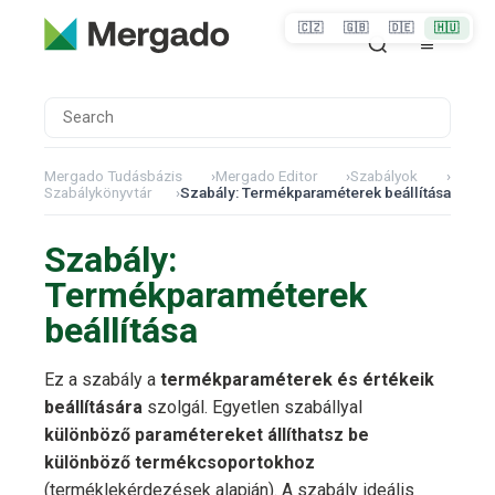
🇨🇿
🇬🇧
🇩🇪
🇭🇺
Mergado Tudásbázis
›
Mergado Editor
›
Szabályok
›
Szabálykönyvtár
›
Szabály: Termékparaméterek beállítása
Szabály:
Termékparaméterek
beállítása
Ez a szabály a
termékparaméterek és értékeik
beállítására
szolgál. Egyetlen szabállyal
különböző paramétereket állíthatsz be
különböző termékcsoportokhoz
(terméklekérdezések alapján). A szabály ideális