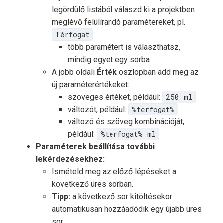
legördülő listából válaszd ki a projektben
meglévő felülírandó paramétereket, pl.
Térfogat
több paramétert is választhatsz,
mindig egyet egy sorba
A jobb oldali
Érték
oszlopban add meg az
új paraméterértékeket:
szöveges értéket, például:
250 ml
változót, például:
%terfogat%
változó és szöveg kombinációját,
például:
%terfogat% ml
Paraméterek beállítása további
lekérdezésekhez:
Ismételd meg az előző lépéseket a
következő üres sorban.
Tipp:
a következő sor kitöltésekor
automatikusan hozzáadódik egy újabb üres
sor.