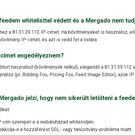
 feedem whitelisttel védett és a Mergado nem tudj
hez a 81.31.39.112 IP-címet. Ha bővítményeket is használsz, ell
ővítmény IP-címét, és azt is vedd fel a listára.
P-címet engedélyeznem?
itort használod (bővítmények nélkül), elegendő a 81.31.39.112
nálsz (pl. Bidding Fox, Pricing Fox, Feed Image Editor), azok IP
 Mergado jelzi, hogy nem sikerült letölteni a feed
őket:
P-cím szerepel-e a webáruházad whitelistjén.
okkolja-e a hozzáférést SSL- vagy tanúsítvány-probléma miatt.