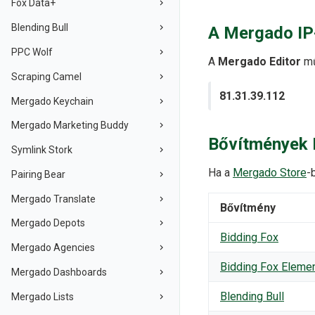
Fox Data+
Blending Bull
A Mergado IP
PPC Wolf
A
Mergado Editor
mű
Scraping Camel
81.31.39.112
Mergado Keychain
Mergado Marketing Buddy
Bővítmények 
Symlink Stork
Ha a
Mergado Store
-
Pairing Bear
Mergado Translate
Bővítmény
Mergado Depots
Bidding Fox
Mergado Agencies
Bidding Fox Eleme
Mergado Dashboards
Blending Bull
Mergado Lists