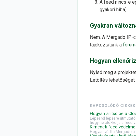
A feed nincs-e e
gyakori hiba).
Gyakran változn
Nem. A Mergado IP-cím
tájékoztatunk a
fórum
Hogyan ellenőriz
Nyisd meg a projekte
Letöltés lehetőséget –
KAPCSOLÓDÓ CIKKEK
Hogyan állítsd be a Clo
Lépésről lépésre útmutató
hogy ne blokkolja a feed v
Kimeneti feed védelm
Hogyan védi a Mergado a k