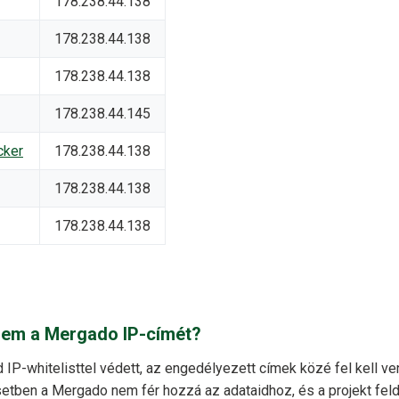
178.238.44.138
178.238.44.138
178.238.44.138
178.238.44.145
cker
178.238.44.138
178.238.44.138
178.238.44.138
rnem a Mergado IP-címét?
IP-whitelisttel védett, az engedélyezett címek közé fel kell v
esetben a Mergado nem fér hozzá az adataidhoz, és a projekt fe