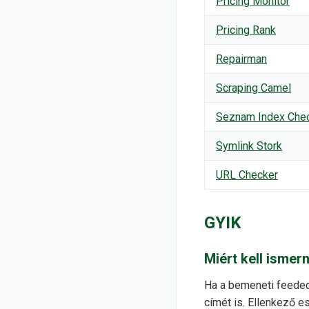
Pricing Monitor
Pricing Rank
Repairman
Scraping Camel
Seznam Index Che
Symlink Stork
URL Checker
GYIK
Miért kell isme
Ha a bemeneti feeded 
címét is. Ellenkező 