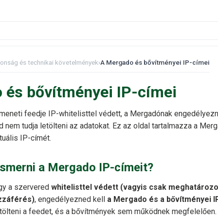
tonság és technikai követelmények
›
A Mergado és bővítményei IP-címei
 és bővítményei IP-címei
eneti feedje IP-whitelisttel védett, a Mergadónak engedélyezn
d nem tudja letölteni az adatokat. Ez az oldal tartalmazza a Mer
uális IP-címét.
ismerni a Mergado IP-címeit?
gy a szervered
whitelisttel védett (vagyis csak meghatározo
zzáférés)
, engedélyezned kell
a Mergado és a bővítményei I
tölteni a feedet, és a bővítmények sem működnek megfelelően.