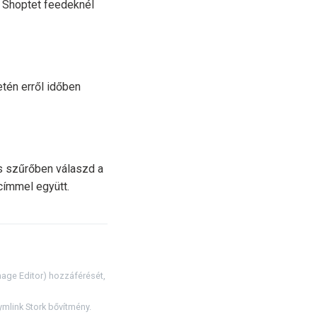
a Shoptet feedeknél
tén erről időben
s szűrőben válaszd a
-címmel együtt.
age Editor) hozzáférését,
mlink Stork bővítmény.