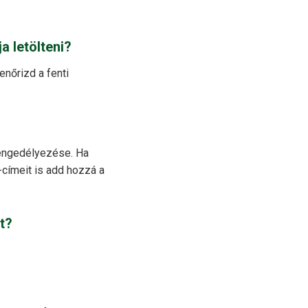
a letölteni?
enőrizd a fenti
 engedélyezése. Ha
-címeit is add hozzá a
et?