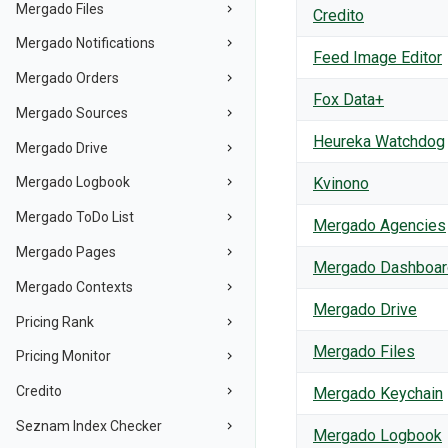
Mergado Files
Credito
Mergado Notifications
Feed Image Editor
Mergado Orders
Fox Data+
Mergado Sources
Heureka Watchdog
Mergado Drive
Kvinono
Mergado Logbook
Mergado ToDo List
Mergado Agencies
Mergado Pages
Mergado Dashboa
Mergado Contexts
Mergado Drive
Pricing Rank
Mergado Files
Pricing Monitor
Credito
Mergado Keychain
Seznam Index Checker
Mergado Logbook