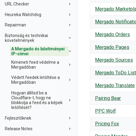
URL Checker
Mergado Marketpl
Heureka Watchdog
Mergado Notificati
Repairman
Mergado Orders
Biztonság és technikai
követelmények
Mergado Pages
A Mergado és bővítményei
IP-címei
Mergado Sources
Kimeneti feed védelme a
Mergadóban
Mergado ToDo List
Védett feedek letöltése a
Mergadóban
Mergado Translate
Hogyan állítsd be a
Pairing Bear
Cloudflare-t, hogy ne
blokkolja a feed és a képek
letöltését?
PPC Wolf
Fejlesztőknek
Pricing Fox
Release Notes