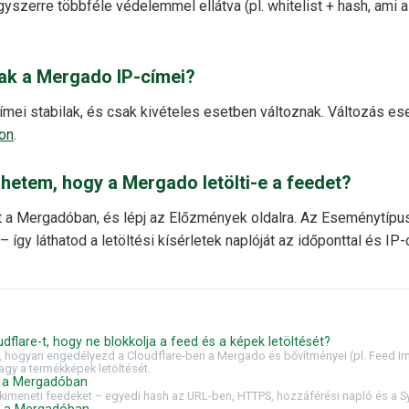
gyszerre többféle védelemmel ellátva (pl. whitelist + hash, ami 
ak a Mergado IP-címei?
ei stabilak, és csak kivételes esetben változnak. Változás ese
on
.
hetem, hogy a Mergado letölti-e a feedet?
t a Mergadóban, és lépj az Előzmények oldalra. Az Eseménytípu
 így láthatod a letöltési kísérletek naplóját az időponttal és IP
udflare-t, hogy ne blokkolja a feed és a képek letöltését?
, hogyan engedélyezd a Cloudflare-ben a Mergado és bővítményei (pl. Feed Im
agy a termékképek letöltését.
e a Mergadóban
imeneti feedeket – egyedi hash az URL-ben, HTTPS, hozzáférési napló és a Sy