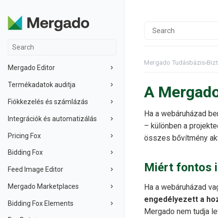
Mergado Tudásbázis
›
Biz
Mergado Editor
Termékadatok auditja
A Mergado
Fiókkezelés és számlázás
Ha a webáruházad bem
Integrációk és automatizálás
– különben a projekte
Pricing Fox
összes bővítmény akt
Bidding Fox
Miért fontos 
Feed Image Editor
Mergado Marketplaces
Ha a webáruházad va
engedélyezett a ho
Bidding Fox Elements
Mergado nem tudja le