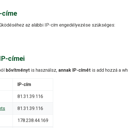
-címe
ködéséhez az alábbi IP-cím engedélyezése szükséges:
IP-címei
ból
bővítményt
is használsz,
annak IP-címét
is add hozzá a whi
IP-cím
81.31.39.116
nts
81.31.39.116
178.238.44.169