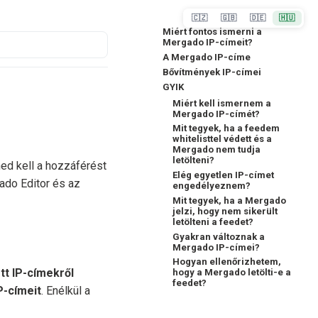
🇨🇿
🇬🇧
🇩🇪
🇭🇺
Miért fontos ismerni a
Mergado IP-címeit?
A Mergado IP-címe
Bővítmények IP-címei
GYIK
Miért kell ismernem a
Mergado IP-címét?
Mit tegyek, ha a feedem
whitelisttel védett és a
Mergado nem tudja
letölteni?
ed kell a hozzáférést
Elég egyetlen IP-címet
gado Editor és az
engedélyeznem?
Mit tegyek, ha a Mergado
jelzi, hogy nem sikerült
letölteni a feedet?
Gyakran változnak a
Mergado IP-címei?
Hogyan ellenőrizhetem,
tt IP-címekről
hogy a Mergado letölti-e a
feedet?
P-címeit
. Enélkül a