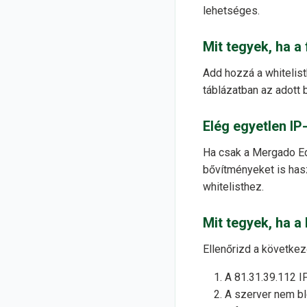
lehetséges.
Mit tegyek, ha a
Add hozzá a whitelist
táblázatban az adott b
Elég egyetlen I
Ha csak a Mergado Ed
bővítményeket is hasz
whitelisthez.
Mit tegyek, ha a
Ellenőrizd a következ
A 81.31.39.112 I
A szerver nem bl