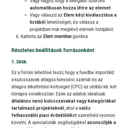
Vagy hagyd, hogy a Mergado Sources
automatikusan hozza létre az elemet
.
Vagy válaszd az
Elem kézi kiválasztása a
listából
lehetőséget, és válassz a
projektben már meglévő elemek listájából.
Kattints az
Elem mentése
gombra.
Részletes beállítások forrásonként
1. Sklik
Ez a forrás lehetővé teszi, hogy a feedbe importáld
a kulcsszavak átlagos keresési számát és az
átlagos átkattintási költséget (CPC) az utóbbi kb. két
hónapra vonatkozóan. Ezek az adatok ideálisak
általános nevű kulcsszavakat vagy kategóriákat
tartalmazó projekteknél
, ahol a
valós
felhasználói piaci érdeklődést
szeretnéd nyomon
követni. A specialisták segítségükkel
azonosítják a