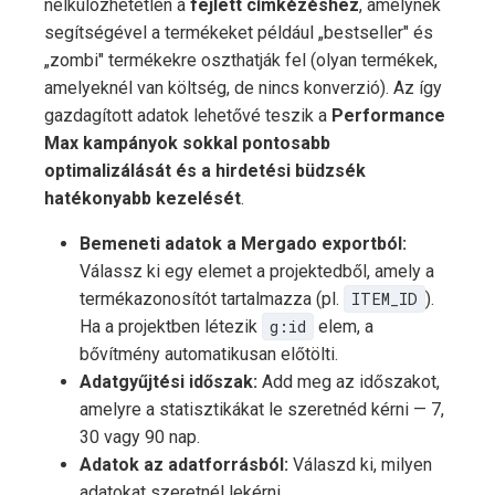
nélkülözhetetlen a
fejlett címkézéshez
, amelynek
segítségével a termékeket például „bestseller" és
„zombi" termékekre oszthatják fel (olyan termékek,
amelyeknél van költség, de nincs konverzió). Az így
gazdagított adatok lehetővé teszik a
Performance
Max kampányok sokkal pontosabb
optimalizálását és a hirdetési büdzsék
hatékonyabb kezelését
.
Bemeneti adatok a Mergado exportból:
Válassz ki egy elemet a projektedből, amely a
termékazonosítót tartalmazza (pl.
ITEM_ID
).
Ha a projektben létezik
g:id
elem, a
bővítmény automatikusan előtölti.
Adatgyűjtési időszak:
Add meg az időszakot,
amelyre a statisztikákat le szeretnéd kérni — 7,
30 vagy 90 nap.
Adatok az adatforrásból:
Válaszd ki, milyen
adatokat szeretnél lekérni.