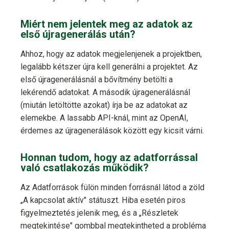
Miért nem jelentek meg az adatok az
első újragenerálás után?
Ahhoz, hogy az adatok megjelenjenek a projektben,
legalább kétszer újra kell generálni a projektet. Az
első újragenerálásnál a bővítmény betölti a
lekérendő adatokat. A második újragenerálásnál
(miután letöltötte azokat) írja be az adatokat az
elemekbe. A lassabb API-knál, mint az OpenAI,
érdemes az újragenerálások között egy kicsit várni.
Honnan tudom, hogy az adatforrással
való csatlakozás működik?
Az Adatforrások fülön minden forrásnál látod a zöld
„A kapcsolat aktív" státuszt. Hiba esetén piros
figyelmeztetés jelenik meg, és a „Részletek
megtekintése" gombbal megtekintheted a probléma