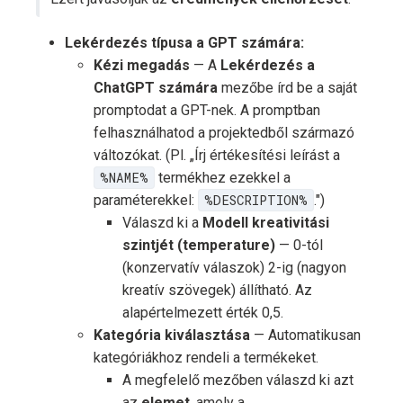
Lekérdezés típusa a GPT számára:
Kézi megadás
— A
Lekérdezés a
ChatGPT számára
mezőbe írd be a saját
promptodat a GPT-nek. A promptban
felhasználhatod a projektedből származó
változókat. (Pl. „Írj értékesítési leírást a
%NAME%
termékhez ezekkel a
paraméterekkel:
%DESCRIPTION%
.")
Válaszd ki a
Modell kreativitási
szintjét (temperature)
— 0-tól
(konzervatív válaszok) 2-ig (nagyon
kreatív szövegek) állítható. Az
alapértelmezett érték 0,5.
Kategória kiválasztása
— Automatikusan
kategóriákhoz rendeli a termékeket.
A megfelelő mezőben válaszd ki azt
az
elemet
, amely a