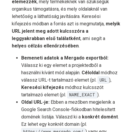
elemezzék
, mely termékeknek van szükségük
organikus támogatásra, és mely oldalaknál van
lehetőség a láthatóság javítására. Keresési
kifejezés módban a forrás azt is megmutatja,
melyik
URL jelent meg adott kulcsszóra a
leggyakrabban első találatként
, ami segít a
helyes célzás ellenőrzésében
.
Bemeneti adatok a Mergado exportból:
Válassz ki egy elemet a projektedből a
használni kívánt mód alapján.
Céloldal
módhoz
válassz URL-t tartalmazó elemet (pl.
URL
),
Keresési kifejezés
módhoz kulcsszót
tartalmazó elemet (pl.
NAME_EXACT
).
Oldal URL-je:
Ebben a mezőben megjelenik a
Google Search Console-fiókodban hitelesített
domének listája. Válaszd ki a
konkrét domént
.
Ez lehet egy konkrét domain (pl.
https://www.mergado.com/
) vagy egy