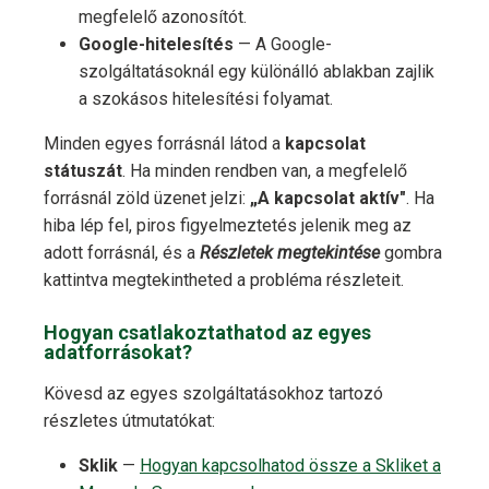
megfelelő azonosítót.
Google-hitelesítés
— A Google-
szolgáltatásoknál egy különálló ablakban zajlik
a szokásos hitelesítési folyamat.
Minden egyes forrásnál látod a
kapcsolat
státuszát
. Ha minden rendben van, a megfelelő
forrásnál zöld üzenet jelzi:
„A kapcsolat aktív"
. Ha
hiba lép fel, piros figyelmeztetés jelenik meg az
adott forrásnál, és a
Részletek megtekintése
gombra
kattintva megtekintheted a probléma részleteit.
Hogyan csatlakoztathatod az egyes
adatforrásokat?
Kövesd az egyes szolgáltatásokhoz tartozó
részletes útmutatókat:
Sklik
—
Hogyan kapcsolhatod össze a Skliket a