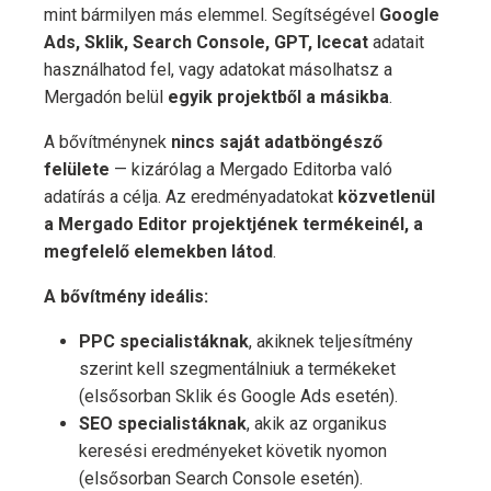
mint bármilyen más elemmel. Segítségével
Google
Ads, Sklik, Search Console, GPT, Icecat
adatait
használhatod fel, vagy adatokat másolhatsz a
Mergadón belül
egyik projektből a másikba
.
A bővítménynek
nincs saját adatböngésző
felülete
— kizárólag a Mergado Editorba való
adatírás a célja. Az eredményadatokat
közvetlenül
a Mergado Editor projektjének termékeinél, a
megfelelő elemekben látod
.
A bővítmény ideális:
PPC specialistáknak
, akiknek teljesítmény
szerint kell szegmentálniuk a termékeket
(elsősorban Sklik és Google Ads esetén).
SEO specialistáknak
, akik az organikus
keresési eredményeket követik nyomon
(elsősorban Search Console esetén).