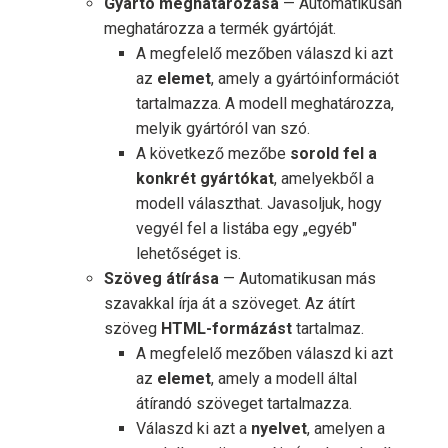
Gyártó meghatározása
— Automatikusan
meghatározza a termék gyártóját.
A megfelelő mezőben válaszd ki azt
az
elemet
, amely a gyártóinformációt
tartalmazza. A modell meghatározza,
melyik gyártóról van szó.
A következő mezőbe
sorold fel a
konkrét gyártókat
, amelyekből a
modell választhat. Javasoljuk, hogy
vegyél fel a listába egy „egyéb"
lehetőséget is.
Szöveg átírása
— Automatikusan más
szavakkal írja át a szöveget. Az átírt
szöveg
HTML-formázást
tartalmaz.
A megfelelő mezőben válaszd ki azt
az
elemet
, amely a modell által
átírandó szöveget tartalmazza.
Válaszd ki azt a
nyelvet
, amelyen a