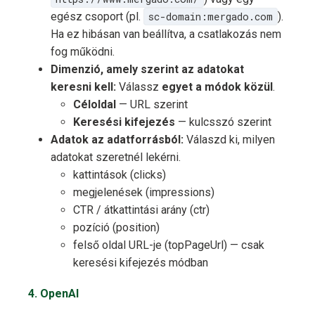
egész csoport (pl.
sc-domain:mergado.com
).
Ha ez hibásan van beállítva, a csatlakozás nem
fog működni.
Dimenzió, amely szerint az adatokat
keresni kell:
Válassz
egyet a módok közül
.
Céloldal
— URL szerint
Keresési kifejezés
— kulcsszó szerint
Adatok az adatforrásból:
Válaszd ki, milyen
adatokat szeretnél lekérni.
kattintások (clicks)
megjelenések (impressions)
CTR / átkattintási arány (ctr)
pozíció (position)
felső oldal URL-je (topPageUrl) — csak
keresési kifejezés módban
4. OpenAI