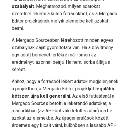
szabályait
. Meghatározod, milyen adatokat
szeretnél lekérni a külső forrásokból, és a Mergado
Editor projektjének melyik elemeibe kell azokat
beírni.
A Mergado Sourcesban létrehozott minden egyes
szabálynak saját gyorsítótára van. Ha a bővítmény
egy adott bemeneti értékre már ismeri az
eredményt, azonnal beírja. Ha nem, sorba állítja a
kérést.
Ahhoz, hogy a forrásból lekért adatok megjelenjenek
a projektben, a Mergado Editor projektjét
legalább
kétszer újra kell generálni
. Az első futtatásnál a
Mergado Sources betölti a lekérendő adatokat, a
másodikban (az API-ból való letöltés után) írja be
azokat az elemekbe. Az újragenerálások között
érdemes egy kicsit várni, különösen a lassabb API-