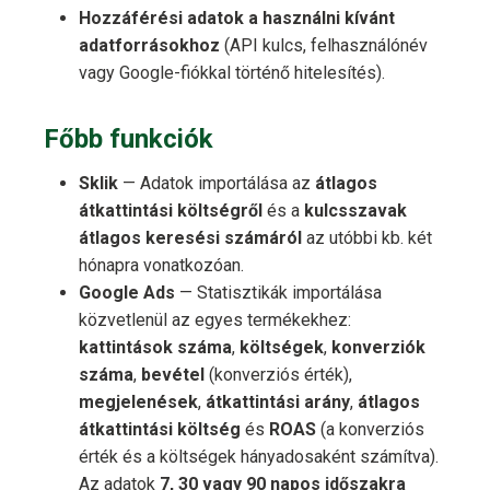
Hozzáférési adatok a használni kívánt
adatforrásokhoz
(API kulcs, felhasználónév
vagy Google-fiókkal történő hitelesítés).
Főbb funkciók
Sklik
— Adatok importálása az
átlagos
átkattintási költségről
és a
kulcsszavak
átlagos keresési számáról
az utóbbi kb. két
hónapra vonatkozóan.
Google Ads
— Statisztikák importálása
közvetlenül az egyes termékekhez:
kattintások száma
,
költségek
,
konverziók
száma
,
bevétel
(konverziós érték),
megjelenések
,
átkattintási arány
,
átlagos
átkattintási költség
és
ROAS
(a konverziós
érték és a költségek hányadosaként számítva).
Az adatok
7, 30 vagy 90 napos időszakra