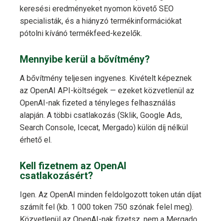
keresési eredményeket nyomon követő SEO
specialisták, és a hiányzó termékinformációkat
pótolni kívánó termékfeed-kezelők.
Mennyibe kerül a bővítmény?
A bővítmény teljesen ingyenes. Kivételt képeznek
az OpenAI API-költségek — ezeket közvetlenül az
OpenAI-nak fizeted a tényleges felhasználás
alapján. A többi csatlakozás (Sklik, Google Ads,
Search Console, Icecat, Mergado) külön díj nélkül
érhető el.
Kell fizetnem az OpenAI
csatlakozásért?
Igen. Az OpenAI minden feldolgozott token után díjat
számít fel (kb. 1 000 token 750 szónak felel meg).
Közvetlenül az OpenAI-nak fizetsz, nem a Mergado