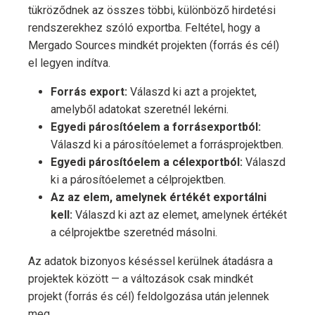
tükröződnek az összes többi, különböző hirdetési
rendszerekhez szóló exportba. Feltétel, hogy a
Mergado Sources mindkét projekten (forrás és cél)
el legyen indítva.
Forrás export:
Válaszd ki azt a projektet,
amelyből adatokat szeretnél lekérni.
Egyedi párosítóelem a forrásexportból:
Válaszd ki a párosítóelemet a forrásprojektben.
Egyedi párosítóelem a célexportból:
Válaszd
ki a párosítóelemet a célprojektben.
Az az elem, amelynek értékét exportálni
kell:
Válaszd ki azt az elemet, amelynek értékét
a célprojektbe szeretnéd másolni.
Az adatok bizonyos késéssel kerülnek átadásra a
projektek között — a változások csak mindkét
projekt (forrás és cél) feldolgozása után jelennek
meg.