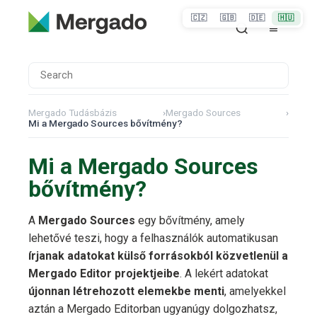
🇨🇿
🇬🇧
🇩🇪
🇭🇺
Mergado Tudásbázis
›
Mergado Sources
›
Mi a Mergado Sources bővítmény?
Mi a Mergado Sources
bővítmény?
A
Mergado Sources
egy bővítmény, amely
lehetővé teszi, hogy a felhasználók automatikusan
írjanak adatokat külső forrásokból közvetlenül a
Mergado Editor projektjeibe
. A lekért adatokat
újonnan létrehozott elemekbe menti
, amelyekkel
aztán a Mergado Editorban ugyanúgy dolgozhatsz,