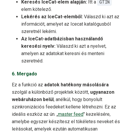
Keresés IceCat-elem alapján:
Itt a
GTIN
elem kötelező.
Lekérés az IceCat-elemből:
Válaszd ki azt az
információt, amelyet az Icecat katalógusból
szeretnél lekérni.
Az IceCat-adatbázisban használandó
keresési nyelv:
Válaszd ki azt a nyelvet,
amelyen az adatokat keresni és menteni
szeretnéd.
6. Mergado
Ez a funkció az
adatok hatékony másolására
szolgál a különböző projektek között,
ugyanazon
webáruházon belül
, anélkül, hogy bonyolult
szinkronizációs feedeket kellene létrehozni. Ez az
ideális eszköz az ún. „
master feed
" kezelésére,
amelybe egyszer készítesz el tökéletes neveket és
leírásokat, amelyek ezután automatikusan