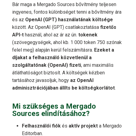
Bár maga a Mergado Sources bővítmény teljesen
ingyenes, fontos különbséget tenni a bővítmény ára
és az
OpenAI (GPT) használatának költsége
között. Az OpenAI (GPT) csatlakoztatása
fizetős
API-t
használ, ahol az ár az ún.
tokenek
(szövegegységek, ahol kb. 1 000 token 750 szónak
felel meg) alapján kerül felszámításra.
Ezeket a
díjakat a felhasználó közvetlenül a
szolgáltatónak (OpenAI) fizeti
, ami maximális
átláthatóságot biztosít. A költségek kézben
tartásához javasoljuk, hogy
az OpenAI
adminisztrációjában állíts be költségkorlátot
.
Mi szükséges a Mergado
Sources elindításához?
Felhasználói fiók
és
aktív projekt
a Mergado
Editorban.