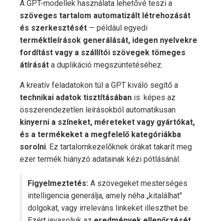
A GPT-modellek használata lehetővé teszi a
szöveges tartalom automatizált létrehozását
és szerkesztését
— például egyedi
terméktleírások generálását, idegen nyelvekre
fordítást vagy a szállítói szövegek tömeges
átírását
a duplikáció megszüntetéséhez.
A kreatív feladatokon túl a GPT kiváló segítő a
technikai adatok tisztításában
is: képes az
összerendezetlen leírásokból automatikusan
kinyerni a színeket, méreteket vagy gyártókat,
és a termékeket a megfelelő kategóriákba
sorolni
. Ez tartalomkezelőknek órákat takarít meg
ezer termék hiányzó adatainak kézi pótlásánál.
Figyelmeztetés:
A szövegeket mesterséges
intelligencia generálja, amely néha „kitalálhat"
dolgokat, vagy irreleváns linkeket illeszthet be.
Ezért javasoljuk az
eredmények ellenőrzését
.