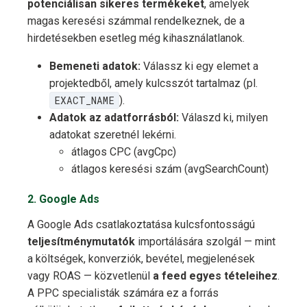
potenciálisan sikeres termékeket
, amelyek
magas keresési számmal rendelkeznek, de a
hirdetésekben esetleg még kihasználatlanok.
Bemeneti adatok:
Válassz ki egy elemet a
projektedből, amely kulcsszót tartalmaz (pl.
EXACT_NAME
).
Adatok az adatforrásból:
Válaszd ki, milyen
adatokat szeretnél lekérni.
átlagos CPC (avgCpc)
átlagos keresési szám (avgSearchCount)
2. Google Ads
A Google Ads csatlakoztatása kulcsfontosságú
teljesítménymutatók
importálására szolgál — mint
a költségek, konverziók, bevétel, megjelenések
vagy ROAS — közvetlenül
a feed egyes tételeihez
.
A PPC specialisták számára ez a forrás