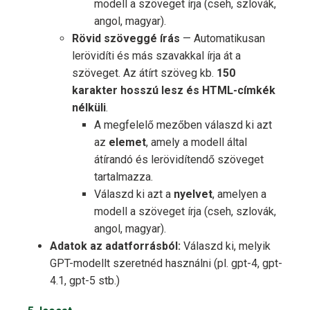
modell a szöveget írja (cseh, szlovák,
angol, magyar).
Rövid szöveggé írás
— Automatikusan
lerövidíti és más szavakkal írja át a
szöveget. Az átírt szöveg kb.
150
karakter hosszú lesz és HTML-címkék
nélküli
.
A megfelelő mezőben válaszd ki azt
az
elemet
, amely a modell által
átírandó és lerövidítendő szöveget
tartalmazza.
Válaszd ki azt a
nyelvet
, amelyen a
modell a szöveget írja (cseh, szlovák,
angol, magyar).
Adatok az adatforrásból:
Válaszd ki, melyik
GPT-modellt szeretnéd használni (pl. gpt-4, gpt-
4.1, gpt-5 stb.)