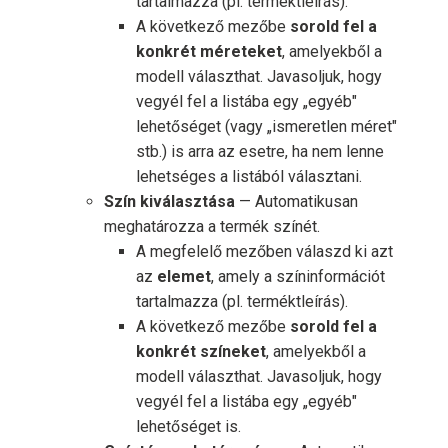
tartalmazza (pl. terméktleírás).
A következő mezőbe
sorold fel a
konkrét méreteket
, amelyekből a
modell választhat. Javasoljuk, hogy
vegyél fel a listába egy „egyéb"
lehetőséget (vagy „ismeretlen méret"
stb.) is arra az esetre, ha nem lenne
lehetséges a listából választani.
Szín kiválasztása
— Automatikusan
meghatározza a termék színét.
A megfelelő mezőben válaszd ki azt
az
elemet
, amely a színinformációt
tartalmazza (pl. terméktleírás).
A következő mezőbe
sorold fel a
konkrét színeket
, amelyekből a
modell választhat. Javasoljuk, hogy
vegyél fel a listába egy „egyéb"
lehetőséget is.