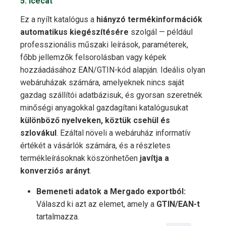
5. Icecat
Ez a nyílt katalógus a
hiányzó termékinformációk
automatikus kiegészítésére
szolgál — például
professzionális műszaki leírások, paraméterek,
főbb jellemzők felsorolásban vagy képek
hozzáadásához EAN/GTIN-kód alapján. Ideális olyan
webáruházak számára, amelyeknek nincs saját
gazdag szállítói adatbázisuk, és gyorsan szeretnék
minőségi anyagokkal gazdagítani katalógusukat
különböző nyelveken, köztük csehül és
szlovákul
. Ezáltal növeli a webáruház informatív
értékét a vásárlók számára, és a részletes
termékleírásoknak köszönhetően
javítja a
konverziós arányt
.
Bemeneti adatok a Mergado exportból:
Válaszd ki azt az elemet, amely a
GTIN/EAN-t
tartalmazza.