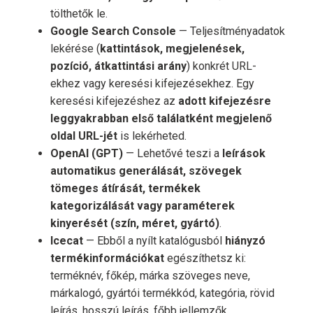
tölthetők le.
Google Search Console
— Teljesítményadatok
lekérése (
kattintások, megjelenések,
pozíció, átkattintási arány
) konkrét URL-
ekhez vagy keresési kifejezésekhez. Egy
keresési kifejezéshez az
adott kifejezésre
leggyakrabban első találatként megjelenő
oldal URL-jét
is lekérheted.
OpenAI (GPT)
— Lehetővé teszi a
leírások
automatikus generálását, szövegek
tömeges átírását, termékek
kategorizálását vagy paraméterek
kinyerését (szín, méret, gyártó)
.
Icecat
— Ebből a nyílt katalógusból
hiányzó
termékinformációkat
egészíthetsz ki:
terméknév, főkép, márka szöveges neve,
márkalogó, gyártói termékkód, kategória, rövid
leírás, hosszú leírás, főbb jellemzők