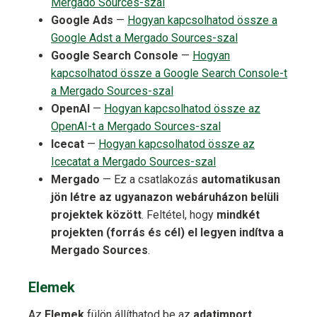
Mergado Sources-szal
Google Ads
—
Hogyan kapcsolhatod össze a
Google Adst a Mergado Sources-szal
Google Search Console
—
Hogyan
kapcsolhatod össze a Google Search Console-t
a Mergado Sources-szal
OpenAI
—
Hogyan kapcsolhatod össze az
OpenAI-t a Mergado Sources-szal
Icecat
—
Hogyan kapcsolhatod össze az
Icecatat a Mergado Sources-szal
Mergado
— Ez a csatlakozás
automatikusan
jön létre az ugyanazon webáruházon belüli
projektek között
. Feltétel, hogy
mindkét
projekten (forrás és cél) el legyen indítva a
Mergado Sources
.
Elemek
Az
Elemek
fülön állíthatod be az
adatimport