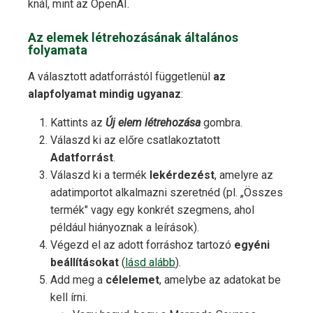
knál, mint az OpenAI.
Az elemek létrehozásának általános
folyamata
A választott adatforrástól függetlenül
az
alapfolyamat mindig ugyanaz
:
Kattints az
Új elem létrehozása
gombra.
Válaszd ki az előre csatlakoztatott
Adatforrást
.
Válaszd ki a termék
lekérdezést
, amelyre az
adatimportot alkalmazni szeretnéd (pl. „Összes
termék" vagy egy konkrét szegmens, ahol
például hiányoznak a leírások).
Végezd el az adott forráshoz tartozó
egyéni
beállításokat
(
lásd alább
).
Add meg a
célelemet
, amelybe az adatokat be
kell írni.