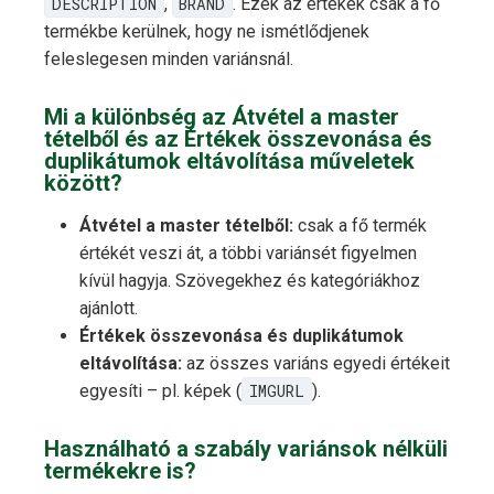
DESCRIPTION
,
BRAND
. Ezek az értékek csak a fő
termékbe kerülnek, hogy ne ismétlődjenek
feleslegesen minden variánsnál.
Mi a különbség az Átvétel a master
tételből és az Értékek összevonása és
duplikátumok eltávolítása műveletek
között?
Átvétel a master tételből:
csak a fő termék
értékét veszi át, a többi variánsét figyelmen
kívül hagyja. Szövegekhez és kategóriákhoz
ajánlott.
Értékek összevonása és duplikátumok
eltávolítása:
az összes variáns egyedi értékeit
egyesíti – pl. képek (
IMGURL
).
Használható a szabály variánsok nélküli
termékekre is?