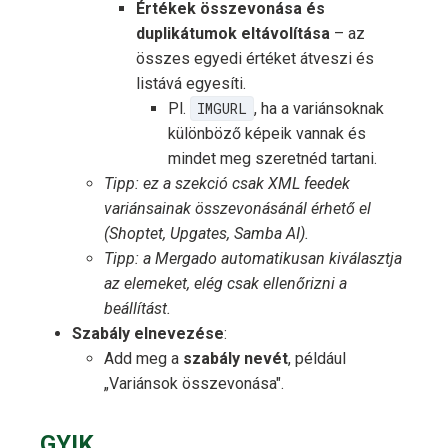
Értékek összevonása és
duplikátumok eltávolítása
– az
összes egyedi értéket átveszi és
listává egyesíti.
Pl.
IMGURL
, ha a variánsoknak
különböző képeik vannak és
mindet meg szeretnéd tartani.
Tipp: ez a szekció csak XML feedek
variánsainak összevonásánál érhető el
(Shoptet, Upgates, Samba AI).
Tipp: a Mergado automatikusan kiválasztja
az elemeket, elég csak ellenőrizni a
beállítást.
Szabály elnevezése
:
Add meg a
szabály nevét
, például
„Variánsok összevonása".
GYIK