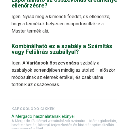
ellenőrzésre?
Igen. Nyisd meg a kimeneti feedet, és ellenőrizd,
hogy a termékek helyesen csoportosultak-e a
Master termék alá.
Kombinálható ez a szabály a Számítás
vagy Felülírás szabállyal?
Igen. A
Variánsok összevonása
szabály a
szabályok sorrendjében mindig az utolsó – először
módosulnak az elemek értékei, és csak utána
történik az összevonás.
KAPCSOLÓDÓ CIKKEK
A Mergado használatának előnyei
A Mergado fő előnyei webáruházak számára – időmegtakarítás,
bevételnövelés, könnyű terjeszkedés és hirdetésoptimalizálás
programozó nélkül.