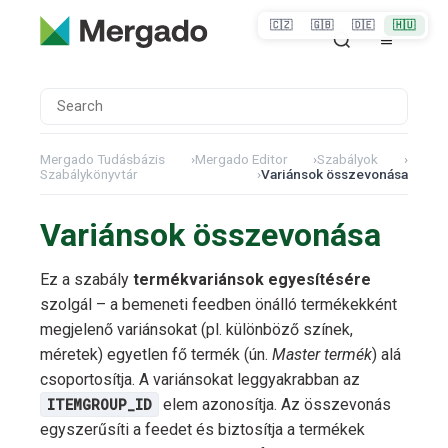
🇨🇿
🇬🇧
🇩🇪
🇭🇺
Mergado Tudásbázis
›
Mergado Editor
›
Szabályok
›
Szabálykönyvtár
›
Variánsok összevonása
Variánsok összevonása
Ez a szabály
termékvariánsok egyesítésére
szolgál – a bemeneti feedben önálló termékekként
megjelenő variánsokat (pl. különböző színek,
méretek) egyetlen fő termék (ún.
Master termék
) alá
csoportosítja. A variánsokat leggyakrabban az
ITEMGROUP_ID
elem azonosítja. Az összevonás
egyszerűsíti a feedet és biztosítja a termékek