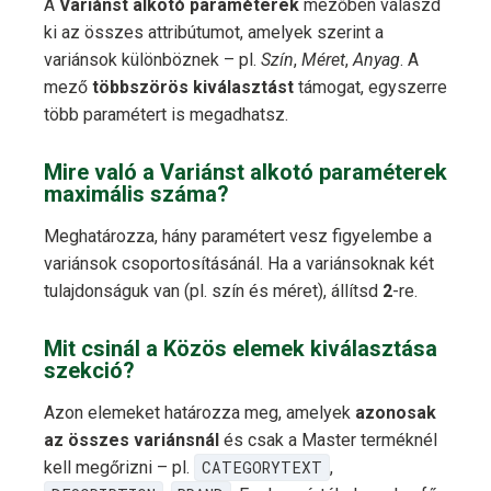
A
Variánst alkotó paraméterek
mezőben válaszd
ki az összes attribútumot, amelyek szerint a
variánsok különböznek – pl.
Szín
,
Méret
,
Anyag
. A
mező
többszörös kiválasztást
támogat, egyszerre
több paramétert is megadhatsz.
Mire való a Variánst alkotó paraméterek
maximális száma?
Meghatározza, hány paramétert vesz figyelembe a
variánsok csoportosításánál. Ha a variánsoknak két
tulajdonságuk van (pl. szín és méret), állítsd
2
-re.
Mit csinál a Közös elemek kiválasztása
szekció?
Azon elemeket határozza meg, amelyek
azonosak
az összes variánsnál
és csak a Master terméknél
kell megőrizni – pl.
CATEGORYTEXT
,