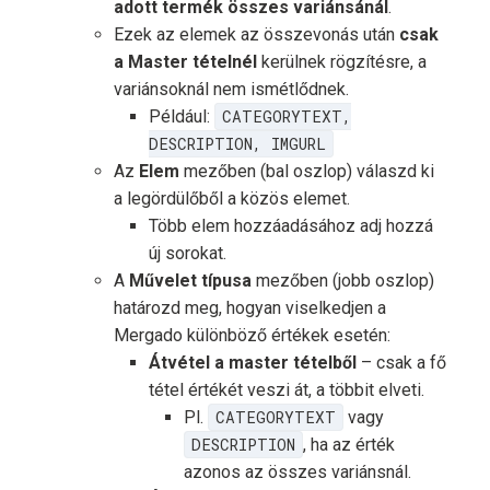
adott termék összes variánsánál
.
Ezek az elemek az összevonás után
csak
a Master tételnél
kerülnek rögzítésre, a
variánsoknál nem ismétlődnek.
Például:
CATEGORYTEXT,
DESCRIPTION, IMGURL
Az
Elem
mezőben (bal oszlop) válaszd ki
a legördülőből a közös elemet.
Több elem hozzáadásához adj hozzá
új sorokat.
A
Művelet típusa
mezőben (jobb oszlop)
határozd meg, hogyan viselkedjen a
Mergado különböző értékek esetén:
Átvétel a master tételből
– csak a fő
tétel értékét veszi át, a többit elveti.
Pl.
CATEGORYTEXT
vagy
DESCRIPTION
, ha az érték
azonos az összes variánsnál.