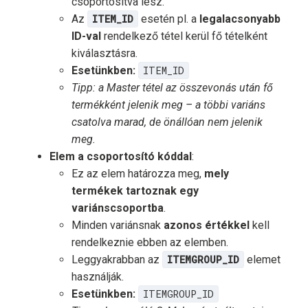
csoportosítva lesz.
Az
ITEM_ID
esetén pl. a
legalacsonyabb
ID-val
rendelkező tétel kerül fő tételként
kiválasztásra.
Esetünkben:
ITEM_ID
Tipp: a Master tétel az összevonás után fő
termékként jelenik meg – a többi variáns
csatolva marad, de önállóan nem jelenik
meg.
Elem a csoportosító kóddal
:
Ez az elem határozza meg,
mely
termékek tartoznak egy
variánscsoportba
.
Minden variánsnak
azonos értékkel
kell
rendelkeznie ebben az elemben.
Leggyakrabban az
ITEMGROUP_ID
elemet
használják.
Esetünkben:
ITEMGROUP_ID