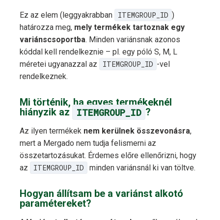
Ez az elem (leggyakrabban
ITEMGROUP_ID
)
határozza meg,
mely termékek tartoznak egy
variánscsoportba
. Minden variánsnak azonos
kóddal kell rendelkeznie – pl. egy póló S, M, L
méretei ugyanazzal az
ITEMGROUP_ID
-vel
rendelkeznek.
Mi történik, ha egyes termékeknél
hiányzik az
ITEMGROUP_ID
?
Az ilyen termékek
nem kerülnek összevonásra
,
mert a Mergado nem tudja felismerni az
összetartozásukat. Érdemes előre ellenőrizni, hogy
az
ITEMGROUP_ID
minden variánsnál ki van töltve.
Hogyan állítsam be a variánst alkotó
paramétereket?