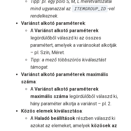
Tipp: pl. egy póló S, M, L méretváltozatai
mind ugyanazzal az
ITEMGROUP_ID
-vel
rendelkeznek.
Variánst alkotó paraméterek
:
A
Variánst alkotó paraméterek
legördülőből válaszd ki az összes
paramétert, amelyek a variánsokat alkotják
– pl. Szín, Méret.
Tipp: a mező többszörös kiválasztást
támogat.
Variánst alkotó paraméterek maximális
száma
:
A
Variánst alkotó paraméterek
maximális száma
legördülőből válaszd ki,
hány paraméter alkotja a variánst – pl. 2.
Közös elemek kiválasztása
:
A
Haladó beállítások
részben válaszd ki
azokat az elemeket, amelyek
közösek az