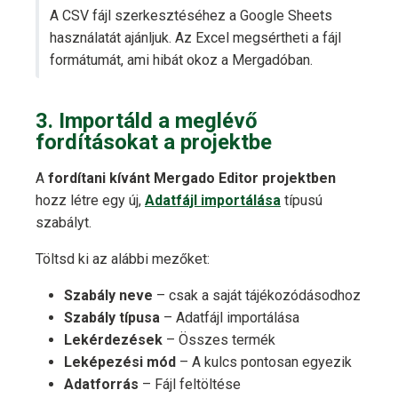
A CSV fájl szerkesztéséhez a Google Sheets
használatát ajánljuk. Az Excel megsértheti a fájl
formátumát, ami hibát okoz a Mergadóban.
3. Importáld a meglévő
fordításokat a projektbe
A
fordítani kívánt Mergado Editor projektben
hozz létre egy új,
Adatfájl importálása
típusú
szabályt.
Töltsd ki az alábbi mezőket:
Szabály neve
– csak a saját tájékozódásodhoz
Szabály típusa
– Adatfájl importálása
Lekérdezések
– Összes termék
Leképezési mód
– A kulcs pontosan egyezik
Adatforrás
– Fájl feltöltése