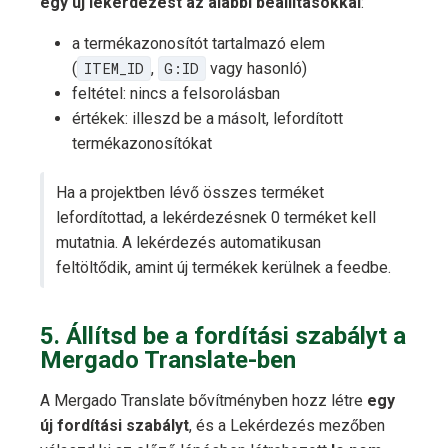
egy új lekérdezést az alábbi beállításokkal
:
a termékazonosítót tartalmazó elem
(
ITEM_ID
,
G:ID
vagy hasonló)
feltétel: nincs a felsorolásban
értékek: illeszd be a másolt, lefordított
termékazonosítókat
Ha a projektben lévő összes terméket
lefordítottad, a lekérdezésnek 0 terméket kell
mutatnia. A lekérdezés automatikusan
feltöltődik, amint új termékek kerülnek a feedbe.
5. Állítsd be a fordítási szabályt a
Mergado Translate-ben
A Mergado Translate bővítményben hozz létre
egy
új fordítási szabályt
, és a Lekérdezés mezőben