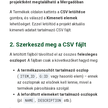
projektként megtalálható a Mergadóban
A Termékek oldalon kattints a
CSV letöltése
gombra, és válaszd a
Kimeneti elemek
lehetőséget. Ezzel letöltöd a projekt aktuális
kimeneti adatait tartalmazó CSV fájlt.
2. Szerkeszd meg a CSV fájlt
A letöltött fájlból távolítsd el az összes
felesleges
oszlopot
. A fájlban csak a következőket hagyd meg:
A termékazonosítót tartalmazó oszlop
(
ITEM_ID
,
G:ID
vagy hasonló elem) – ennek
az oszlopnak az elsőnek kell lennie, mivel a
termékek párosítására szolgál.
A lefordított elemeket tartalmazó oszlopok
(pl.
NAME
,
DESCRIPTION
stb.).