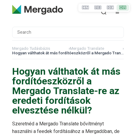
🇨🇿
🇬🇧
🇩🇪
🇭🇺
Mergado Tudásbázis
›
Mergado Translate
›
Hogyan válthatok át más fordítóeszközről a Mergado Translate-re az eredeti fordítások elvesztése nélkül?
Hogyan válthatok át más
fordítóeszközről a
Mergado Translate-re az
eredeti fordítások
elvesztése nélkül?
Szeretnéd a Mergado Translate bővítményt
használni a feedek fordításához a Mergadóban, de