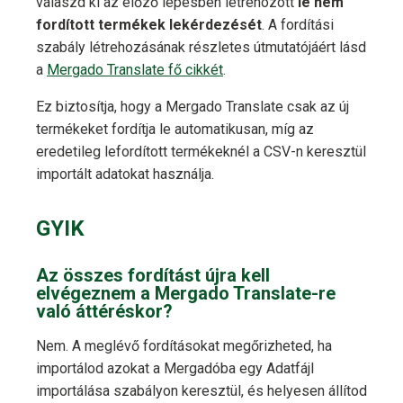
válaszd ki az előző lépésben létrehozott
le nem
fordított termékek lekérdezését
. A fordítási
szabály létrehozásának részletes útmutatójáért lásd
a
Mergado Translate fő cikkét
.
Ez biztosítja, hogy a Mergado Translate csak az új
termékeket fordítja le automatikusan, míg az
eredetileg lefordított termékeknél a CSV-n keresztül
importált adatokat használja.
GYIK
Az összes fordítást újra kell
elvégeznem a Mergado Translate-re
való áttéréskor?
Nem. A meglévő fordításokat megőrizheted, ha
importálod azokat a Mergadóba egy Adatfájl
importálása szabályon keresztül, és helyesen állítod