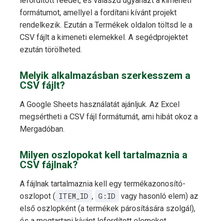
lefordított feedet, és válaszd ugyanazt a kimeneti
formátumot, amellyel a fordítani kívánt projekt
rendelkezik. Ezután a Termékek oldalon töltsd le a
CSV fájlt a kimeneti elemekkel. A segédprojektet
ezután törölheted.
Melyik alkalmazásban szerkesszem a
CSV fájlt?
A Google Sheets használatát ajánljuk. Az Excel
megsértheti a CSV fájl formátumát, ami hibát okoz a
Mergadóban.
Milyen oszlopokat kell tartalmaznia a
CSV fájlnak?
A fájlnak tartalmaznia kell egy termékazonosító-
oszlopot (
ITEM_ID
,
G:ID
vagy hasonló elem) az
első oszlopként (a termékek párosítására szolgál),
és a megtartani kívánt lefordított elemeket