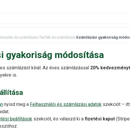
kkezelés és számlázás
›
Tarifák és számlázás
›
Számlázási gyakoriság módos
i gyakoriság módosítása
es számlázást kínál. Az éves számlázással
20% kedvezmény
yekre is.
llítása
án
nyisd meg a
Felhasználói és számlázási adatok
szekciót – it
idat.
tési beállítások
szekciót, és válaszd ki a
fizetési kaput
(Stripe
asszóhoz.