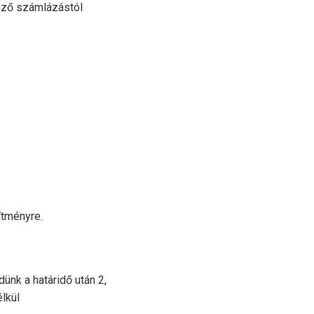
ező számlázástól
ítményre.
ünk a határidő után 2,
lkül