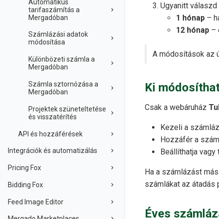
Automatikus
Ugyanitt válaszd 
tarifaszámítás a
1 hónap
– h
Mergadóban
12 hónap
– 
Számlázási adatok
módosítása
A módosítások az ú
Különbözeti számla a
Mergadóban
Számla sztornózása a
Ki módosíthat
Mergadóban
Csak a webáruház
Tu
Projektek szüneteltetése
és visszatérítés
Kezeli a számláz
API és hozzáférések
Hozzáfér a száml
Integrációk és automatizálás
Beállíthatja vagy
Pricing Fox
Ha a számlázást másik
számlákat az átadás pi
Bidding Fox
Feed Image Editor
Éves számláz
Mergado Marketplaces