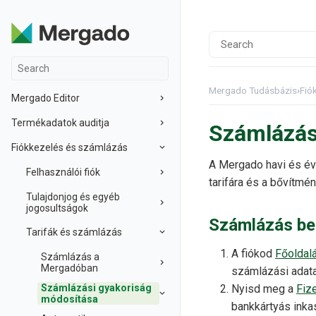
Mergado Tudásbázis
›
Fió
Mergado Editor
Termékadatok auditja
Számlázás
Fiókkezelés és számlázás
A Mergado havi és év
Felhasználói fiók
tarifára és a bővítmén
Tulajdonjog és egyéb
jogosultságok
Számlázás beá
Tarifák és számlázás
A fiókod
Főoldal
Számlázás a
Mergadóban
számlázási adata
Számlázási gyakoriság
Nyisd meg a
Fize
módosítása
bankkártyás ink