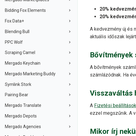
20% kedvezmé
Bidding Fox Elements
20% kedvezmé
Fox Data+
A kedvezmény új és m
Blending Bull
aktuális időszak lejár
PPC Wolf
Scraping Camel
Bővítmények 
Mergado Keychain
A bővítmények száml
Mergado Marketing Buddy
számlázódnak. Ha éve
Symlink Stork
Visszaváltás 
Pairing Bear
A
Fizetési beállításo
Mergado Translate
ezzel megszűnik. A vá
Mergado Depots
Mergado Agencies
Mikor írj nek