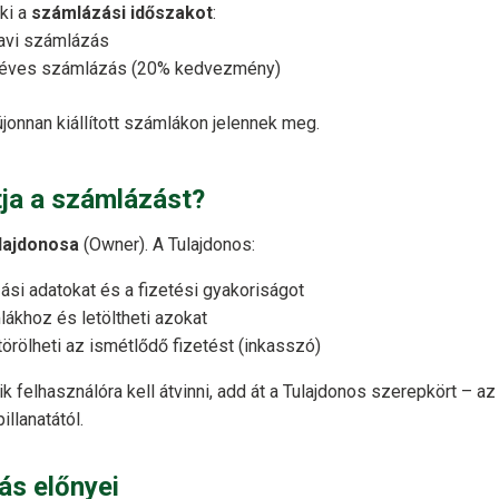
ki a
számlázási időszakot
:
avi számlázás
éves számlázás (20% kedvezmény)
jonnan kiállított számlákon jelennek meg.
ja a számlázást?
lajdonosa
(Owner). A Tulajdonos:
ási adatokat és a fizetési gyakoriságot
ákhoz és letöltheti azokat
 törölheti az ismétlődő fizetést (inkasszó)
 felhasználóra kell átvinni, add át a Tulajdonos szerepkört – az 
llanatától.
ás előnyei