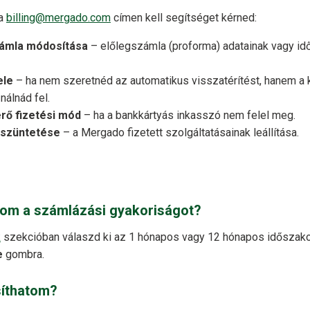
 a
billing@mergado.com
címen kell segítséget kérned:
számla módosítása
– előlegszámla (proforma) adatainak vagy i
ele
– ha nem szeretnéd az automatikus visszatérítést, hanem a
álnád fel.
érő fizetési mód
– ha a bankkártyás inkasszó nem felel meg.
szüntetése
– a Mergado fizetett szolgáltatásainak leállítása.
om a számlázási gyakoriságot?
k
szekcióban válaszd ki az 1 hónapos vagy 12 hónapos időszakot,
e
gombra.
íthatom?