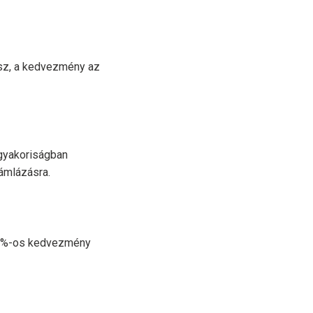
asz, a kedvezmény az
gyakoriságban
ámlázásra.
20%-os kedvezmény