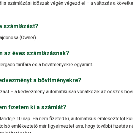
ális számlázási időszak végén végezd el – a változás a követk
 a számlázást?
ajdonosa (Owner).
an az éves számlázásnak?
gado tarifára és a bővítményekre egyaránt.
edvezményt a bővítményekre?
ázást – a kedvezmény automatikusan vonatkozik az összes bőv
nem fizetem ki a számlát?
tárideje 10 nap. Ha nem fizeted ki, automatikus emlékeztetőt küld
tolsó emlékeztető már figyelmeztet arra, hogy további fizetés né