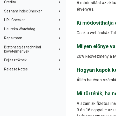
Credito
A módosítást az aktu
érvényes.
Seznam Index Checker
URL Checker
Ki módosíthatja
Heureka Watchdog
Csak a webáruház Tul
Repairman
Milyen előnye v
Biztonság és technikai
követelmények
20% kedvezmény a Mer
Fejlesztőknek
Hogyan kapok k
Release Notes
Állíts be éves száml
Mi történik, ha 
A számlák fizetési ha
9 és 16 nappal – az u