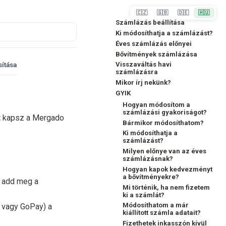
🇨🇿
🇬🇧
🇩🇪
🇭🇺
Számlázás beállítása
Ki módosíthatja a számlázást?
Éves számlázás előnyei
Bővítmények számlázása
ítása
Visszaváltás havi
számlázásra
Mikor írj nekünk?
GYIK
Hogyan módosítom a
számlázási gyakoriságot?
t
kapsz a Mergado
Bármikor módosíthatom?
Ki módosíthatja a
számlázást?
Milyen előnye van az éves
számlázásnak?
Hogyan kapok kedvezményt
a bővítményekre?
t add meg a
Mi történik, ha nem fizetem
ki a számlát?
Módosíthatom a már
 vagy GoPay) a
kiállított számla adatait?
Fizethetek inkasszón kívül