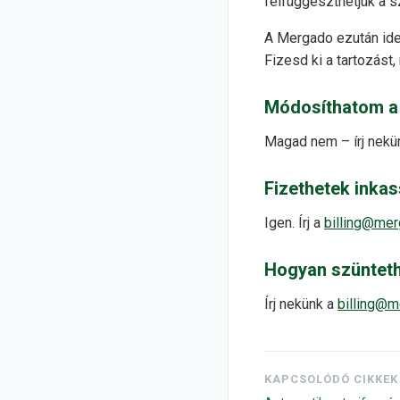
felfüggeszthetjük a s
A Mergado ezután ide
Fizesd ki a tartozást,
Módosíthatom a m
Magad nem – írj nekü
Fizethetek inka
Igen. Írj a
billing@me
Hogyan szüntet
Írj nekünk a
billing@
KAPCSOLÓDÓ CIKKEK