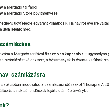
ny
a Mergado tarifából
ny
a Mergado Store bővítményeire
eglévő ügyfelekre egyaránt vonatkozik. Ha haviról évesre vált
ta után jelenik meg.
számlázása
ázása a Mergado tarifával
össze van kapcsolva
– ugyanolyan 
s számlázást választasz, a bővítmények is évente kerülnek sz
havi számlázásra
k
szekcióban módosítsd a számlázási időszakot 1 hónapra. A 
ltozás az aktuális időszak lejárta után lép érvénybe.
ünk?