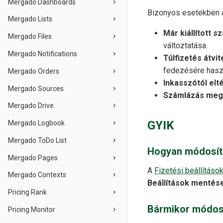
Mergado Dashboards
Bizonyos esetekben
Mergado Lists
Már kiállított 
Mergado Files
változtatása.
Mergado Notifications
Túlfizetés átvit
fedezésére haszn
Mergado Orders
Inkasszótól elt
Mergado Sources
Számlázás meg
Mergado Drive
GYIK
Mergado Logbook
Mergado ToDo List
Hogyan módosít
Mergado Pages
A
Fizetési beállításo
Mergado Contexts
Beállítások mentés
Pricing Rank
Bármikor módos
Pricing Monitor