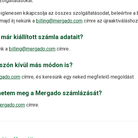
zolgáltatásokat.
iglenesen kikapcsolja az összes szolgáltatásodat, beleértve a
 majd írj nekünk a
billing@mergado.com
címre az újraaktiváláshoz
ár kiállított számla adatait?
nk a
billing@mergado.com
címre..
sszón kívül más módon is?
rgado.com
címre, és keresünk egy neked megfelelő megoldást.
hetem meg a Mergado számlázását?
mergado.com
címre.