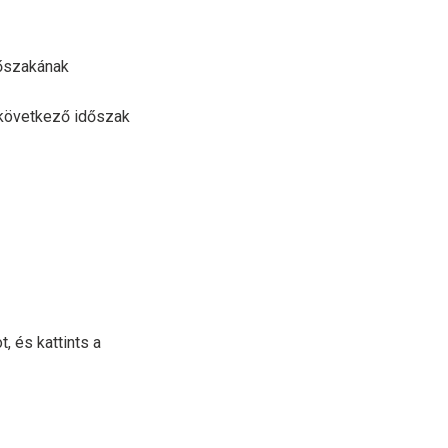
dőszakának
 következő időszak
 és kattints a