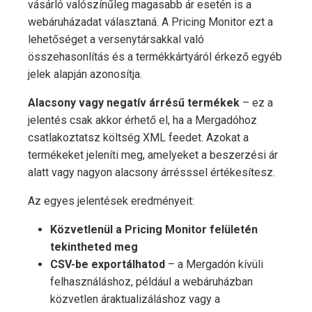
vásárló valószínűleg magasabb ár esetén is a
webáruházadat választaná. A Pricing Monitor ezt a
lehetőséget a versenytársakkal való
összehasonlítás és a termékkártyáról érkező egyéb
jelek alapján azonosítja.
Alacsony vagy negatív árrésű termékek
– ez a
jelentés csak akkor érhető el, ha a Mergadóhoz
csatlakoztatsz költség XML feedet. Azokat a
termékeket jeleníti meg, amelyeket a beszerzési ár
alatt vagy nagyon alacsony árrésssel értékesítesz.
Az egyes jelentések eredményeit:
Közvetlenül a Pricing Monitor felületén
tekintheted meg
CSV-be exportálhatod
– a Mergadón kívüli
felhasználáshoz, például a webáruházban
közvetlen áraktualizáláshoz vagy a