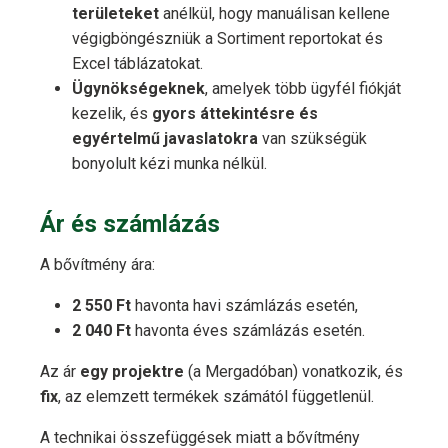
területeket
anélkül, hogy manuálisan kellene
végigböngészniük a Sortiment reportokat és
Excel táblázatokat.
Ügynökségeknek
, amelyek több ügyfél fiókját
kezelik, és
gyors áttekintésre és
egyértelmű javaslatokra
van szükségük
bonyolult kézi munka nélkül.
Ár és számlázás
A bővítmény ára:
2 550 Ft
havonta havi számlázás esetén,
2 040 Ft
havonta éves számlázás esetén.
Az ár
egy projektre
(a Mergadóban) vonatkozik, és
fix
, az elemzett termékek számától függetlenül.
A technikai összefüggések miatt a bővítmény