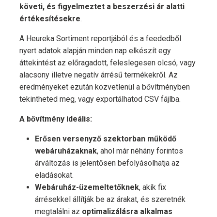
követi, és figyelmeztet a beszerzési ár alatti
értékesítésekre
.
A Heureka Sortiment reportjából és a feededből
nyert adatok alapján minden nap elkészít egy
áttekintést az előragadott, feleslegesen olcsó, vagy
alacsony illetve negatív árrésű termékekről. Az
eredményeket ezután közvetlenül a bővítményben
tekintheted meg, vagy exportálhatod CSV fájlba.
A bővítmény ideális:
Erősen versenyző szektorban működő
webáruházaknak
, ahol már néhány forintos
árváltozás is jelentősen befolyásolhatja az
eladásokat.
Webáruház-üzemeltetőknek
, akik fix
árrésekkel állítják be az árakat, és szeretnék
megtalálni az
optimalizálásra alkalmas