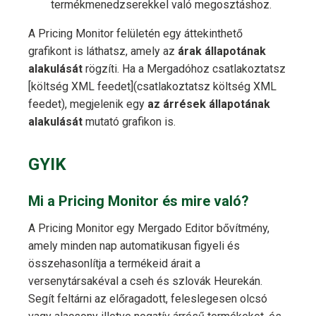
termékmenedzserekkel való megosztáshoz.
A Pricing Monitor felületén egy áttekinthető
grafikont is láthatsz, amely az
árak állapotának
alakulását
rögzíti. Ha a Mergadóhoz csatlakoztatsz
[költség XML feedet](csatlakoztatsz költség XML
feedet), megjelenik egy
az árrések állapotának
alakulását
mutató grafikon is.
GYIK
Mi a Pricing Monitor és mire való?
A Pricing Monitor egy Mergado Editor bővítmény,
amely minden nap automatikusan figyeli és
összehasonlítja a termékeid árait a
versenytársakéval a cseh és szlovák Heurekán.
Segít feltárni az előragadott, feleslegesen olcsó