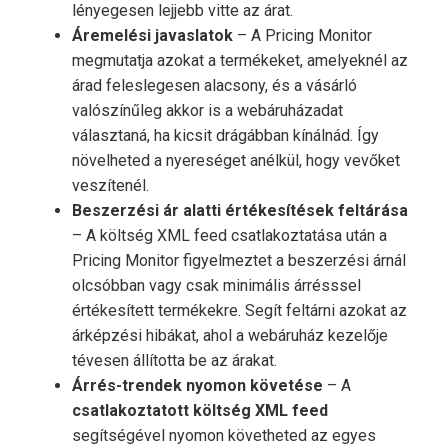
lényegesen lejjebb vitte az árat.
Áremelési javaslatok
– A Pricing Monitor
megmutatja azokat a termékeket, amelyeknél az
árad feleslegesen alacsony, és a vásárló
valószínűleg akkor is a webáruházadat
választaná, ha kicsit drágábban kínálnád. Így
növelheted a nyereséget anélkül, hogy vevőket
veszítenél.
Beszerzési ár alatti értékesítések feltárása
– A költség XML feed csatlakoztatása után a
Pricing Monitor figyelmeztet a beszerzési árnál
olcsóbban vagy csak minimális árrésssel
értékesített termékekre. Segít feltárni azokat az
árképzési hibákat, ahol a webáruház kezelője
tévesen állította be az árakat.
Árrés-trendek nyomon követése
– A
csatlakoztatott költség XML feed
segítségével nyomon követheted az egyes