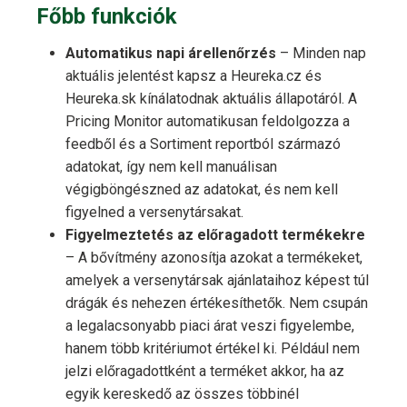
Főbb funkciók
Automatikus napi árellenőrzés
– Minden nap
aktuális jelentést kapsz a Heureka.cz és
Heureka.sk kínálatodnak aktuális állapotáról. A
Pricing Monitor automatikusan feldolgozza a
feedből és a Sortiment reportból származó
adatokat, így nem kell manuálisan
végigböngészned az adatokat, és nem kell
figyelned a versenytársakat.
Figyelmeztetés az előragadott termékekre
– A bővítmény azonosítja azokat a termékeket,
amelyek a versenytársak ajánlataihoz képest túl
drágák és nehezen értékesíthetők. Nem csupán
a legalacsonyabb piaci árat veszi figyelembe,
hanem több kritériumot értékel ki. Például nem
jelzi előragadottként a terméket akkor, ha az
egyik kereskedő az összes többinél