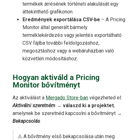
termékek árrésének történeti alakulását egy
áttekinthető grafikonon.
Eredmények exportálása CSV-be
– A Pricing
Monitor által generált bármely
terméklekérdezés vagy jelentés exportálható
CSV fájlba további feldolgozáshoz,
megosztáshoz vagy a webáruházban való
közvetlen módosításhoz.
Hogyan aktiváld a Pricing
Monitor bővítményt
Az aktiválást a
Mergado Store-ban
végezheted el:
Aktiválni szeretném
→
válaszd ki a projektet
,
amelynek be szeretnéd kapcsolni a bővítményt →
Bekapcsolás
.
⚠️ A bővítmény első bekapcsolása után meg