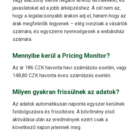
vagy alacsony illetve negatív árrésű termékeket, és
javaslatokat ad a jobb árképzéshez. A cél nem az,
hogy a legalacsonyabb árakon adj el, hanem hogy az
árak megfelelők legyenek – elég vonzóak a vásárlók
számára, és egyszerre nyereségesek a webáruház
számára.
Mennyibe kerül a Pricing Monitor?
Az ár 186 CZK havonta havi számlázás esetén, vagy
148,80 CZK havonta éves számlázás esetén.
Milyen gyakran frissülnek az adatok?
Az adatok automatikusan naponta egyszer kerülnek
feldolgozásra és frissítésre. A bővítmény első
aktiválása után az eredmények ezért csak a
következő napon jelennek meg.