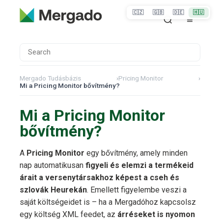
🇨🇿
🇬🇧
🇩🇪
🇭🇺
Mergado Tudásbázis
›
Pricing Monitor
›
Mi a Pricing Monitor bővítmény?
Mi a Pricing Monitor
bővítmény?
A
Pricing Monitor
egy bővítmény, amely minden
nap automatikusan
figyeli és elemzi a termékeid
árait a versenytársakhoz képest a cseh és
szlovák Heurekán
. Emellett figyelembe veszi a
saját költségeidet is – ha a Mergadóhoz kapcsolsz
egy költség XML feedet, az
árréseket is nyomon