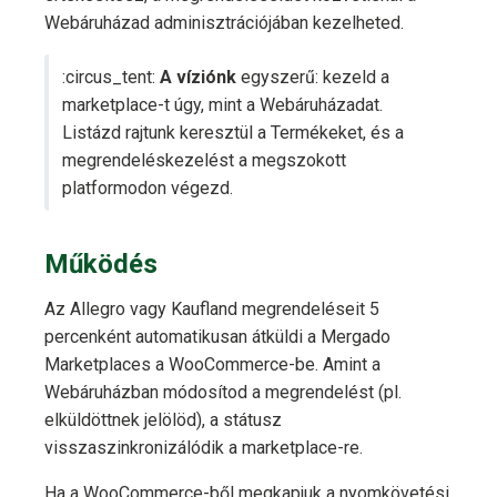
Webáruházad adminisztrációjában kezelheted.
:circus_tent:
A víziónk
egyszerű: kezeld a
marketplace-t úgy, mint a Webáruházadat.
Listázd rajtunk keresztül a Termékeket, és a
megrendeléskezelést a megszokott
platformodon végezd.
Működés
Az Allegro vagy Kaufland megrendeléseit 5
percenként automatikusan átküldi a Mergado
Marketplaces a WooCommerce-be. Amint a
Webáruházban módosítod a megrendelést (pl.
elküldöttnek jelölöd), a státusz
visszaszinkronizálódik a marketplace-re.
Ha a WooCommerce-ből megkapjuk a nyomkövetési