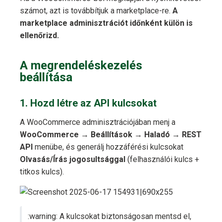
számot, azt is továbbítjuk a marketplace-re.
A
marketplace adminisztrációt időnként külön is
ellenőrizd.
A megrendeléskezelés
beállítása
1. Hozd létre az API kulcsokat
A WooCommerce adminisztrációjában menj a
WooCommerce → Beállítások → Haladó → REST
API
menübe, és generálj hozzáférési kulcsokat
Olvasás/Írás jogosultsággal
(felhasználói kulcs +
titkos kulcs).
:warning: A kulcsokat biztonságosan mentsd el,