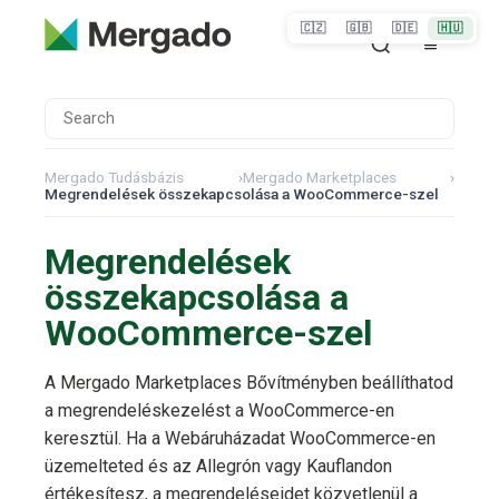
🇨🇿
🇬🇧
🇩🇪
🇭🇺
Mergado Tudásbázis
›
Mergado Marketplaces
›
Megrendelések összekapcsolása a WooCommerce-szel
Megrendelések
összekapcsolása a
WooCommerce-szel
A Mergado Marketplaces Bővítményben beállíthatod
a megrendeléskezelést a WooCommerce-en
keresztül. Ha a Webáruházadat WooCommerce-en
üzemelteted és az Allegrón vagy Kauflandon
értékesítesz, a megrendeléseidet közvetlenül a