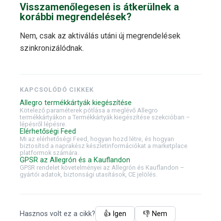
Visszamenőlegesen is átkerülnek a
korábbi megrendelések?
Nem, csak az aktiválás utáni új megrendelések
szinkronizálódnak.
KAPCSOLÓDÓ CIKKEK
Allegro termékkártyák kiegészítése
Kötelező paraméterek pótlása a meglévő Allegro
termékkártyákon a Termékkártyák kiegészítése szekcióban –
lépésről lépésre.
Elérhetőségi Feed
Mi az elérhetőségi Feed, hogyan hozd létre, és hogyan
biztosítsd a naprakész készletinformációkat a marketplace
platformok számára.
GPSR az Allegrón és a Kauflandon
GPSR rendelet követelményei az Allegrón és Kauflandon –
gyártói adatok, biztonsági utasítások, CE jelölés.
Hasznos volt ez a cikk?
👍 Igen
👎 Nem