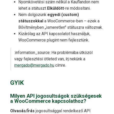
Nyomkövetési szám nélkül a Kauflandon nem
lehet a státuszt
Elküldött
-re módosítani.
Nem dolgozunk
egyedi (custom)
státuszokkal
a WooCommerce-ben – ezek a
Bővítményben „ismeretlen" státuszra változnak.
Kizárólag az API kapcsolatot használjuk,
WooCommerce plugint nem fejlesztünk.
:information_source: Ha problémába ütközöl
vagy fejlesztési ötleted van, írj nekünk a
mergado@mergado.hu
címre.
GYIK
Milyen API jogosultságok szükségesek
a WooCommerce kapcsolathoz?
Olvasás/Írás
jogosultsággal rendelkező API