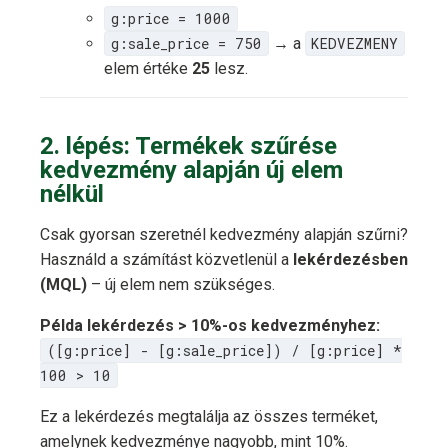
g:price = 1000
g:sale_price = 750
→ a
KEDVEZMENY
elem értéke
25
lesz.
2. lépés: Termékek szűrése
kedvezmény alapján új elem
nélkül
Csak gyorsan szeretnél kedvezmény alapján szűrni?
Használd a számítást közvetlenül a
lekérdezésben
(MQL)
– új elem nem szükséges.
Példa lekérdezés > 10%-os kedvezményhez:
([g:price] - [g:sale_price]) / [g:price] *
100 > 10
Ez a lekérdezés megtalálja az összes terméket,
amelynek kedvezménye nagyobb, mint 10%.