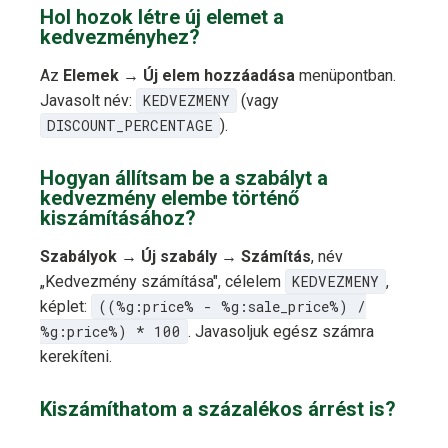
Hol hozok létre új elemet a
kedvezményhez?
Az
Elemek → Új elem hozzáadása
menüpontban.
Javasolt név:
KEDVEZMENY
(vagy
DISCOUNT_PERCENTAGE
).
Hogyan állítsam be a szabályt a
kedvezmény elembe történő
kiszámításához?
Szabályok → Új szabály → Számítás
, név
„Kedvezmény számítása", célelem
KEDVEZMENY
,
képlet:
((%g:price% - %g:sale_price%) /
%g:price%) * 100
. Javasoljuk egész számra
kerekíteni.
Kiszámíthatom a százalékos árrést is?