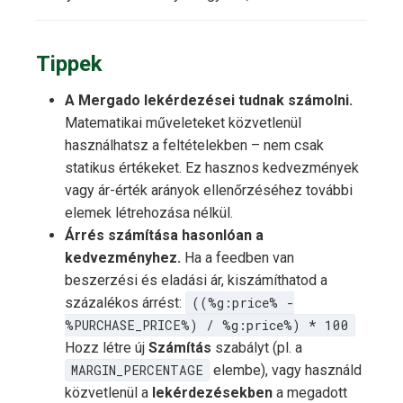
Tippek
A Mergado lekérdezései tudnak számolni.
Matematikai műveleteket közvetlenül
használhatsz a feltételekben – nem csak
statikus értékeket. Ez hasznos kedvezmények
vagy ár-érték arányok ellenőrzéséhez további
elemek létrehozása nélkül.
Árrés számítása hasonlóan a
kedvezményhez.
Ha a feedben van
beszerzési és eladási ár, kiszámíthatod a
százalékos árrést:
((%g:price% -
%PURCHASE_PRICE%) / %g:price%) * 100
Hozz létre új
Számítás
szabályt (pl. a
MARGIN_PERCENTAGE
elembe), vagy használd
közvetlenül a
lekérdezésekben
a megadott