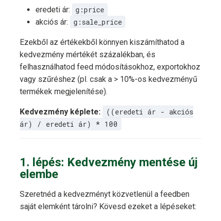
eredeti ár:
g:price
akciós ár:
g:sale_price
Ezekből az értékekből könnyen kiszámíthatod a
kedvezmény mértékét százalékban, és
felhasználhatod feed módosításokhoz, exportokhoz
vagy szűréshez (pl. csak a > 10%-os kedvezményű
termékek megjelenítése).
Kedvezmény képlete:
((eredeti ár - akciós
ár) / eredeti ár) * 100
1. lépés: Kedvezmény mentése új
elembe
Szeretnéd a kedvezményt közvetlenül a feedben
saját elemként tárolni? Kövesd ezeket a lépéseket: