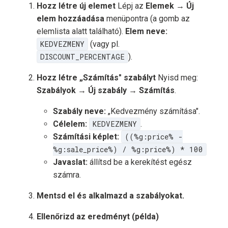
Hozz létre új elemet
Lépj az
Elemek → Új
elem hozzáadása
menüpontra (a gomb az
elemlista alatt található).
Elem neve:
KEDVEZMENY
(vagy pl.
DISCOUNT_PERCENTAGE
).
Hozz létre „Számítás" szabályt
Nyisd meg:
Szabályok → Új szabály → Számítás
.
Szabály neve:
„Kedvezmény számítása".
Célelem:
KEDVEZMENY
.
Számítási képlet:
((%g:price% -
%g:sale_price%) / %g:price%) * 100
Javaslat:
állítsd be a kerekítést egész
számra.
Mentsd el és alkalmazd a szabályokat.
Ellenőrizd az eredményt (példa)