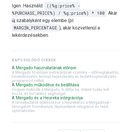
Igen. Használd:
((%g:price% -
%PURCHASE_PRICE%) / %g:price%) * 100
Akár
új szabályként egy elembe (pl.
MARGIN_PERCENTAGE
), akár közvetlenül a
lekérdezésekben.
KAPCSOLÓDÓ CIKKEK
A Mergado használatának előnyei
A Mergado fő előnyei webáruházak számára – időmegtakarítás,
bevételnövelés, könnyű terjeszkedés és hirdetésoptimalizálás
programozó nélkül.
A Mergado működése és beállítása
Hogyan működik a Mergado, ki állítja be, milyen tudás kell
hozzá, és hol találsz segítséget.
A Mergado és a Heureka integrációja
A termékadatok előkészítése a Heurekához a Mergadóval –
támogatott formátumok, lépésenkénti integráció és feed
optimalizálás.