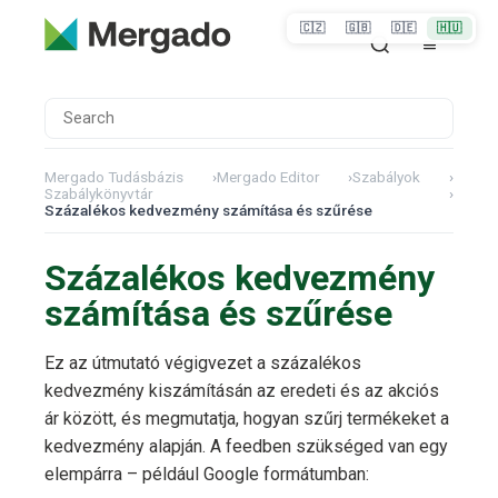
🇨🇿
🇬🇧
🇩🇪
🇭🇺
Mergado Tudásbázis
›
Mergado Editor
›
Szabályok
›
Szabálykönyvtár
›
Százalékos kedvezmény számítása és szűrése
Százalékos kedvezmény
számítása és szűrése
Ez az útmutató végigvezet a százalékos
kedvezmény kiszámításán az eredeti és az akciós
ár között, és megmutatja, hogyan szűrj termékeket a
kedvezmény alapján. A feedben szükséged van egy
elempárra – például Google formátumban: