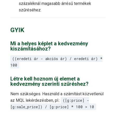
százaléknál magasabb árrésű termékek
szűréséhez.
GYIK
Mi a helyes képlet a kedvezmény
kiszámításához?
((eredeti ár - akciós ár) / eredeti ár) *
100
Létre kell hoznom új elemet a
kedvezmény szerinti szűréshez?
Nem szükséges. Használd a számítást közvetlenül
az MQL lekérdezésben, pl.:
([g:price] -
[g:sale_price]) / [g:price] * 100 > 10