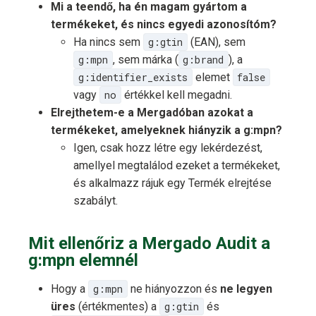
Mi a teendő, ha én magam gyártom a
termékeket, és nincs egyedi azonosítóm?
Ha nincs sem
g:gtin
(EAN), sem
g:mpn
, sem márka (
g:brand
), a
g:identifier_exists
elemet
false
vagy
no
értékkel kell megadni.
Elrejthetem-e a Mergadóban azokat a
termékeket, amelyeknek hiányzik a g:mpn?
Igen, csak hozz létre egy lekérdezést,
amellyel megtalálod ezeket a termékeket,
és alkalmazz rájuk egy Termék elrejtése
szabályt.
Mit ellenőriz a Mergado Audit a
g:mpn elemnél
Hogy a
g:mpn
ne hiányozzon és
ne legyen
üres
(értékmentes) a
g:gtin
és