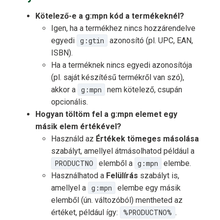
Kötelező-e a g:mpn kód a termékeknél?
Igen, ha a termékhez nincs hozzárendelve
egyedi
g:gtin
azonosító (pl. UPC, EAN,
ISBN).
Ha a terméknek nincs egyedi azonosítója
(pl. saját készítésű termékről van szó),
akkor a
g:mpn
nem kötelező, csupán
opcionális.
Hogyan töltöm fel a g:mpn elemet egy
másik elem értékével?
Használd az
Értékek tömeges másolása
szabályt, amellyel átmásolhatod például a
PRODUCTNO
elemből a
g:mpn
elembe.
Használhatod a
Felülírás
szabályt is,
amellyel a
g:mpn
elembe egy másik
elemből (ún. változóból) mentheted az
értéket, például így:
%PRODUCTNO%
.