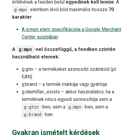
értékének a feeden belül
egyedinek kell lennie
. A
g:mpn
elemben lévő kód maximális hossza
70
karakter
.
A g:mpn elem specifikációja a Google Merchant
Center súgójában
A
g:mpn
-nel összefüggő, a feedben szintén
használható elemek:
g:gtin – a termékeket azonosító számkód (pl.
EAN)
g:brand – a termék márkája vagy gyártója
g:identifier_exists – akkor használatos, ha a
terméknek nincs egyedi azonosítója sem a
g:gtin
-ben, sem a
g:mpn
-ben, sem a
g:brand
-ban
Gyakran ismételt kérdések