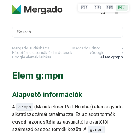
🇨🇿
🇬🇧
🇩🇪
🇭🇺
Mergado Tudásbázis
›
Mergado Editor
›
Hirdetési csatornák és hirdetések
›
Google
›
Google elemek leírása
›
Elem g:mpn
Elem g:mpn
Alapvető információk
A
g:mpn
(Manufacturer Part Number) elem a gyártó
alkatrészszámát tartalmazza. Ez az adott termék
egyedi azonosítója
az ugyanattól a gyártótól
származó összes termék között. A
g:mpn