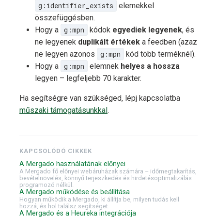
g:identifier_exists
elemekkel
összefüggésben.
Hogy a
g:mpn
kódok
egyediek legyenek
, és
ne legyenek
duplikált értékek
a feedben (azaz
ne legyen azonos
g:mpn
kód több terméknél).
Hogy a
g:mpn
elemnek
helyes a hossza
legyen – legfeljebb 70 karakter.
Ha segítségre van szükséged, lépj kapcsolatba
műszaki támogatásunkkal
.
KAPCSOLÓDÓ CIKKEK
A Mergado használatának előnyei
A Mergado fő előnyei webáruházak számára – időmegtakarítás,
bevételnövelés, könnyű terjeszkedés és hirdetésoptimalizálás
programozó nélkül.
A Mergado működése és beállítása
Hogyan működik a Mergado, ki állítja be, milyen tudás kell
hozzá, és hol találsz segítséget.
A Mergado és a Heureka integrációja