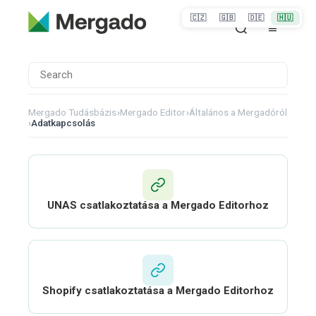
🇨🇿
🇬🇧
🇩🇪
🇭🇺
Mergado Tudásbázis
›
Mergado Editor
›
Általános a Mergadóról
›
Adatkapcsolás
UNAS csatlakoztatása a Mergado Editorhoz
Shopify csatlakoztatása a Mergado Editorhoz