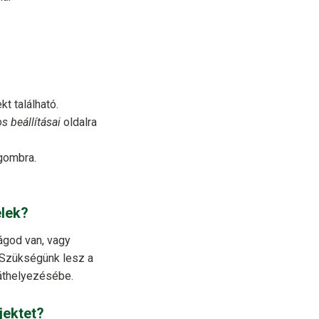
kt található.
s beállításai
oldalra
ombra.
elek?
ágod van, vagy
 Szükségünk lesz a
áthelyezésébe.
jektet?