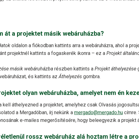
 át a projektet másik webáruházba?
datok
oldalon a fiókodban kattints arra a webáruházra, ahol a proje
ánt projektnél kattints a fogaskerék ikonra – ez a
Projekt általáno
ezése másik webáruházba
részben kattints a
Projekt áthelyezése
g
webáruházat, és kattints az
Áthelyezés
gombra.
rojektet olyan webáruházba, amelyet nem én kez
 kell áthelyezned a projektet, amelyhez csak Olvasás jogosults
olatod a Mergadóban, írj nekünk a
mergado@mergado.hu
címre.
onosának e-mailes megerősítésére, hogy beleegyezik a projekt 
véletlenül rossz webáruház alá hoztam létre a pro