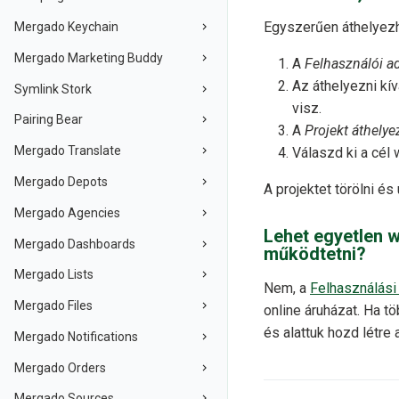
Egyszerűen áthelyez
Mergado Keychain
Mergado Marketing Buddy
A
Felhasználói a
Az áthelyezni kív
Symlink Stork
visz.
Pairing Bear
A
Projekt áthely
Mergado Translate
Válaszd ki a cél 
Mergado Depots
A projektet törölni és
Mergado Agencies
Lehet egyetlen 
Mergado Dashboards
működtetni?
Mergado Lists
Nem, a
Felhasználási 
Mergado Files
online áruházat. Ha t
és alattuk hozd létre 
Mergado Notifications
Mergado Orders
Mergado Sources