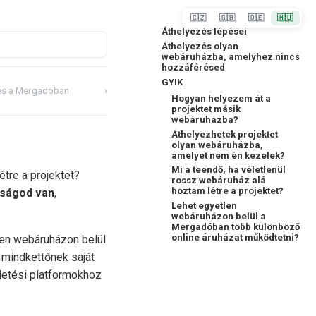
🇨🇿
🇬🇧
🇩🇪
🇭🇺
Áthelyezés lépései
Áthelyezés olyan
webáruházba, amelyhez nincs
hozzáférésed
GYIK
és a Mergadóban
›
Hogyan helyezem át a
projektet másik
webáruházba?
Áthelyezhetek projektet
olyan webáruházba,
amelyet nem én kezelek?
Mi a teendő, ha véletlenül
tre a projektet?
rossz webáruház alá
hoztam létre a projektet?
tságod van
,
Lehet egyetlen
webáruházon belül a
Mergadóban több különböző
online áruházat működtetni?
len webáruházon belül
 mindkettőnek saját
detési platformokhoz