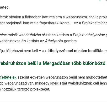
heted:
datok
oldalon a fiókodban kattints arra a webáruházra, ahol a proje
ánt projektnél kattints a fogaskerék ikonra – ez a
Projekt általáno
ezése másik webáruházba
részben kattints a
Projekt áthelyezése
g
webáruházat, és kattints az
Áthelyezés
gombra.
 újra létrehozni nem kell –
az áthelyezéssel minden beállítás
webáruházon belül a Mergadóban több különböző 
feltételek
szerint egyetlen webáruházon belül nem működtethe
öbb webáruházad van, mindegyiknek saját webáruháznak kell lenn
a hozzájuk tartozó projekteket.