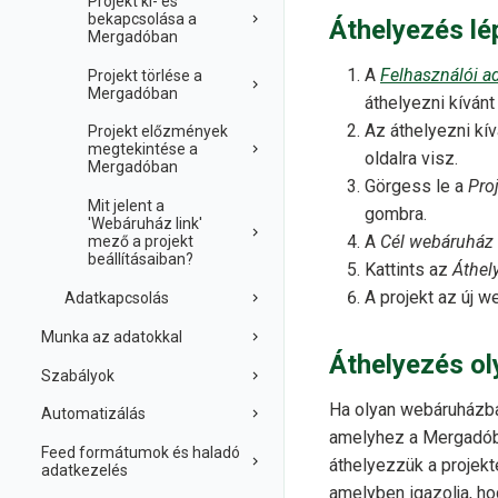
Projekt ki- és
bekapcsolása a
Áthelyezés lé
Mergadóban
A
Felhasználói a
Projekt törlése a
Mergadóban
áthelyezni kívánt 
Az áthelyezni kív
Projekt előzmények
megtekintése a
oldalra visz.
Mergadóban
Görgess le a
Pro
Mit jelent a
gombra.
'Webáruház link'
A
Cél webáruház
mező a projekt
beállításaiban?
Kattints az
Áthel
A projekt az új w
Adatkapcsolás
Munka az adatokkal
Áthelyezés o
Szabályok
Ha olyan webáruházba
Automatizálás
amelyhez a Mergadóba
Feed formátumok és haladó
áthelyezzük a projek
adatkezelés
amelyben igazolja, ho