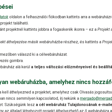
pései
datok
oldalon a felhasználói fiókodban kattints arra a webáruház
projekt található.
ánt projektnél kattints jobbra a fogaskerék ikonra – ez a
Projekt 
jekt áthelyezése másik webáruházba
részhez, és kattints a
Proje
mezőben válaszd ki a célwebáruházat.
yezés
gombra.
ebáruház alá kerül
a teljes változási előzményeivel és beállít
lyan webáruházba, amelyhez nincs hozzá
 kell áthelyezned a projektet, amelyhez csak Olvasás jogosults
n nincs semmilyen kapcsolatod, írj nekünk a
mergado@mergad
tet. Szükségünk lesz
a cél webáruház Tulajdonosának e-mail
gy az általad létrehozott projekt áthelyezhető az ő webáruháza a