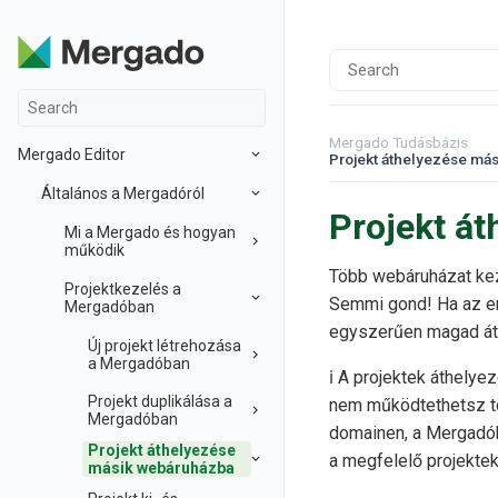
Mergado Tudásbázis
Mergado Editor
Projekt áthelyezése má
Általános a Mergadóról
Projekt á
Mi a Mergado és hogyan
működik
Több webáruházat kez
Projektkezelés a
Semmi gond! Ha az er
Mergadóban
egyszerűen magad áth
Új projekt létrehozása
a Mergadóban
ℹ️ A projektek áthely
Projekt duplikálása a
nem működtethetsz töb
Mergadóban
domainen, a Mergadóba
Projekt áthelyezése
a megfelelő projektek
másik webáruházba