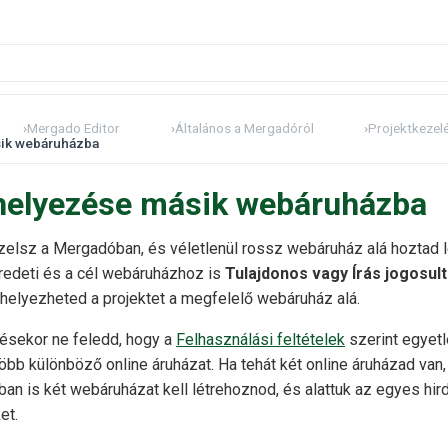
›
Mergado Editor
›
Általános a Mergadóról
›
Projektkezel
sik webáruházba
thelyezése másik webáruházba
elsz a Mergadóban, és véletlenül rossz webáruház alá hoztad lé
edeti és a cél webáruházhoz is
Tulajdonos vagy Írás jogosul
elyezheted a projektet a megfelelő webáruház alá.
ezésekor ne feledd, hogy a
Felhasználási feltételek
szerint egyet
b különböző online áruházat. Ha tehát két online áruházad van,
n is két webáruházat kell létrehoznod, és alattuk az egyes hir
et.