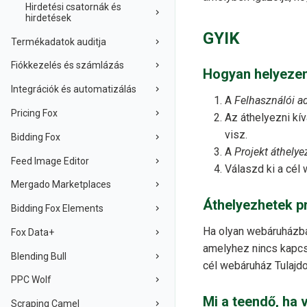
Hirdetési csatornák és
hirdetések
GYIK
Termékadatok auditja
Fiókkezelés és számlázás
Hogyan helyezem
Integrációk és automatizálás
A
Felhasználói a
Pricing Fox
Az áthelyezni kív
visz.
Bidding Fox
A
Projekt áthely
Feed Image Editor
Válaszd ki a cél 
Mergado Marketplaces
Áthelyezhetek p
Bidding Fox Elements
Ha olyan webáruházba
Fox Data+
amelyhez nincs kapcs
Blending Bull
cél webáruház Tulajd
PPC Wolf
Mi a teendő, ha 
Scraping Camel