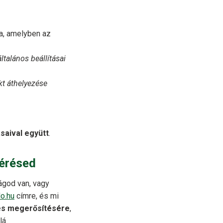
ra, amelyben az
általános beállításai
kt áthelyezése
ásaival együtt
.
férésed
ágod van, vagy
o.hu
címre, és mi
es megerősítésére
,
lá.