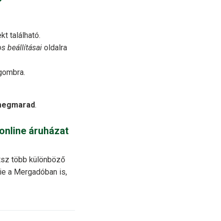
kt található.
s beállításai
oldalra
ombra.
 megmarad
.
online áruházat
tsz több különböző
ie a Mergadóban is,