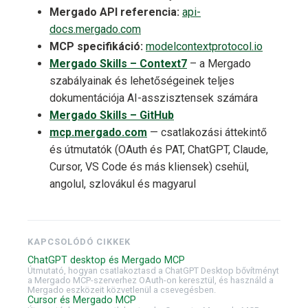
Mergado API referencia:
api-
docs.mergado.com
MCP specifikáció:
modelcontextprotocol.io
Mergado Skills – Context7
– a Mergado
szabályainak és lehetőségeinek teljes
dokumentációja AI-asszisztensek számára
Mergado Skills – GitHub
mcp.mergado.com
— csatlakozási áttekintő
és útmutatók (OAuth és PAT, ChatGPT, Claude,
Cursor, VS Code és más kliensek) csehül,
angolul, szlovákul és magyarul
KAPCSOLÓDÓ CIKKEK
ChatGPT desktop és Mergado MCP
Útmutató, hogyan csatlakoztasd a ChatGPT Desktop bővítményt
a Mergado MCP-szerverhez OAuth-on keresztül, és használd a
Mergado eszközeit közvetlenül a csevegésben.
Cursor és Mergado MCP