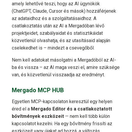
amely lehetővé teszi, hogy az AI ügynökök
(ChatGPT, Claude, Cursor és mások) hozzáférjenek
az adataidhoz és a szolgáltatásaidhoz. A
csatlakoztatás után az AI a Mergadóban lévő
projektjeidet, szabályaidat és statisztikáidat
közvetlenül olvashatja, és az utasításaid alapján
cselekedhet is – mindezt a csevegőből.
Nem kell adatokat másolgatni a Mergadóból az AI-
ba és vissza – az AI maga veszi el, amire szüksége
van, és közvetlenül visszaadja az eredményt.
Mergado MCP HUB
Egyetlen MCP-kapcsolaton keresztül egy helyen
éred el a
Mergado Editor és a csatlakoztatott
bővítmények eszközeit
— nem kell több külön
kapcsolatot kezelni. Ha egy bővítmény frissíti az
eszközeit vagy újakat ad hozzá, a változás