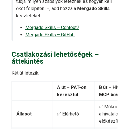
tudja, milyen szabályok léteznek és hogyan kell
őket felépíteni –, add hozzá a
Mergado Skills
készleteket:
Mergado Skills – Context7
Mergado Skills – GitHub
Csatlakozási lehetőségek –
áttekintés
Két út létezik:
A út – PAT-on
B út – Hivata
keresztül
MCP bővítmé
✅ Működik (OA
Állapot
✅ Elérhető
a hivatalos ös
előkészítés ala