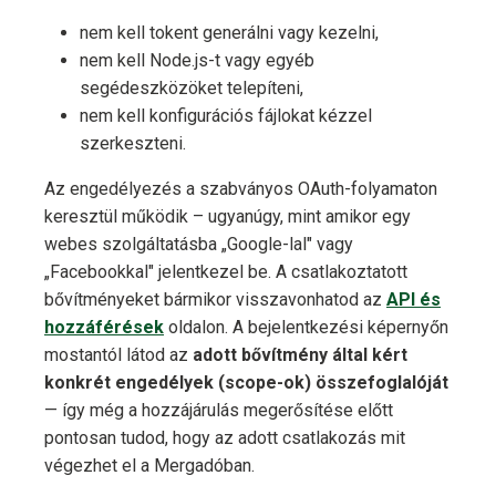
nem kell tokent generálni vagy kezelni,
nem kell Node.js-t vagy egyéb
segédeszközöket telepíteni,
nem kell konfigurációs fájlokat kézzel
szerkeszteni.
Az engedélyezés a szabványos OAuth-folyamaton
keresztül működik – ugyanúgy, mint amikor egy
webes szolgáltatásba „Google-lal" vagy
„Facebookkal" jelentkezel be. A csatlakoztatott
bővítményeket bármikor visszavonhatod az
API és
hozzáférések
oldalon. A bejelentkezési képernyőn
mostantól látod az
adott bővítmény által kért
konkrét engedélyek (scope-ok) összefoglalóját
— így még a hozzájárulás megerősítése előtt
pontosan tudod, hogy az adott csatlakozás mit
végezhet el a Mergadóban.