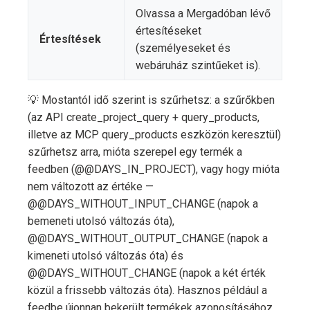
Olvassa a Mergadóban lévő
értesítéseket
Értesítések
(személyeseket és
webáruház szintűeket is).
💡 Mostantól idő szerint is szűrhetsz: a szűrőkben
(az API create_project_query + query_products,
illetve az MCP query_products eszközön keresztül)
szűrhetsz arra, mióta szerepel egy termék a
feedben (@@DAYS_IN_PROJECT), vagy hogy mióta
nem változott az értéke —
@@DAYS_WITHOUT_INPUT_CHANGE (napok a
bemeneti utolsó változás óta),
@@DAYS_WITHOUT_OUTPUT_CHANGE (napok a
kimeneti utolsó változás óta) és
@@DAYS_WITHOUT_CHANGE (napok a két érték
közül a frissebb változás óta). Hasznos például a
feedbe újonnan bekerült termékek azonosításához