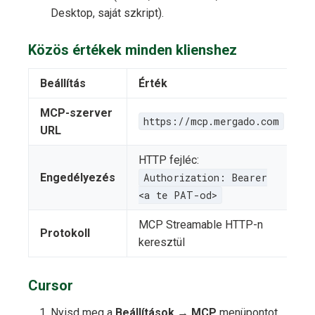
Desktop, saját szkript).
Közös értékek minden klienshez
Beállítás
Érték
MCP-szerver
https://mcp.mergado.com
URL
HTTP fejléc:
Engedélyezés
Authorization: Bearer
<a te PAT-od>
MCP Streamable HTTP-n
Protokoll
keresztül
Cursor
Nyisd meg a
Beállítások → MCP
menüpontot.