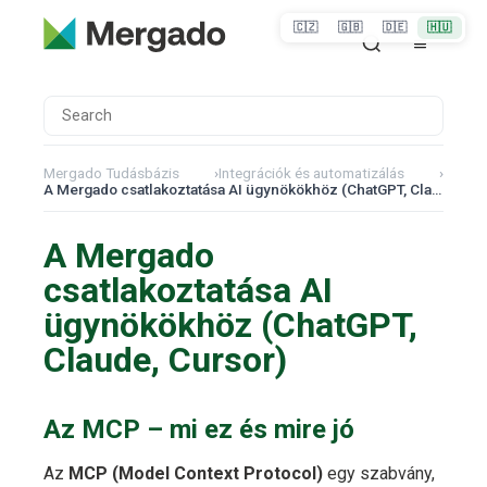
🇨🇿
🇬🇧
🇩🇪
🇭🇺
Mergado Tudásbázis
›
Integrációk és automatizálás
›
A Mergado csatlakoztatása AI ügynökökhöz (ChatGPT, Claude, Cursor)
A Mergado
csatlakoztatása AI
ügynökökhöz (ChatGPT,
Claude, Cursor)
Az MCP – mi ez és mire jó
Az
MCP (Model Context Protocol)
egy szabvány,