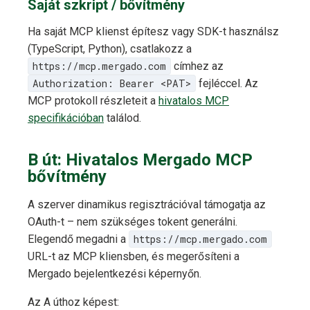
Saját szkript / bővítmény
Ha saját MCP klienst építesz vagy SDK-t használsz
(TypeScript, Python), csatlakozz a
https://mcp.mergado.com
címhez az
Authorization: Bearer <PAT>
fejléccel. Az
MCP protokoll részleteit a
hivatalos MCP
specifikációban
találod.
B út: Hivatalos Mergado MCP
bővítmény
A szerver dinamikus regisztrációval támogatja az
OAuth-t – nem szükséges tokent generálni.
Elegendő megadni a
https://mcp.mergado.com
URL-t az MCP kliensben, és megerősíteni a
Mergado bejelentkezési képernyőn.
Az A úthoz képest: