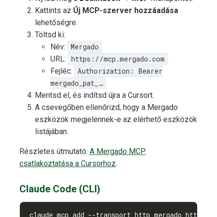
Kattints az
Új MCP-szerver hozzáadása
lehetőségre.
Töltsd ki:
Név:
Mergado
URL:
https://mcp.mergado.com
Fejléc:
Authorization: Bearer
mergado_pat_…
Mentsd el, és indítsd újra a Cursort.
A csevegőben ellenőrizd, hogy a Mergado
eszközök megjelennek-e az elérhető eszközök
listájában.
Részletes útmutató:
A Mergado MCP
csatlakoztatása a Cursorhoz
.
Claude Code (CLI)
claude mcp add --transport http mergado https:/