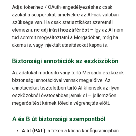
Adj a tokenhez / OAuth-engedélyezéshez csak
azokat a scope-okat, amelyekre az AI-nak valóban
szüksége van. Ha csak statisztikákat szeretnél
elemezni,
ne adj írási hozzáférést
– így az AI nem
tud semmit megváltoztatni a Mergadóban, még ha
akarna is, vagy injektált utasításokat kapna is.
Biztonsági annotációk az eszközökön
Az adatokat módosító vagy törlő Mergado eszközök
biztonsági annotációval vannak megjelölve. Az
annotációkat tiszteletben tartó AI kliensek az ilyen
eszközöknél óvatosabban járnak el — jellemzően
megerősítést kérnek tőled a végrehajtás előtt.
A és B út biztonsági szempontból
A út (PAT):
a token a kliens konfigurációjában