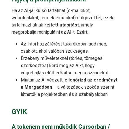
Ha az AI-jal külső tartalmat (e-maileket,
weboldalakat, termékleírásokat) dolgozol fel, ezek
tartalmazhatnak
rejtett utasítást
, amely
megpróbálja manipulálni az AI-t. Ezért:
Az írási hozzáférést takarékosan add meg,
csak ott, ahol valóban szükséges.
Érzékeny műveleteknél (törlés, tömeges
szerkesztés) kérd meg az AI-t, hogy
végrehajtás előtt erősítse meg a szándékot.
Miután az AI végzett,
ellenőrizd az eredményt
a Mergadóban
– a változások szokás szerint
láthatók a projektedben és a szabályaidban.
GYIK
A tokenem nem működik Cursorban /