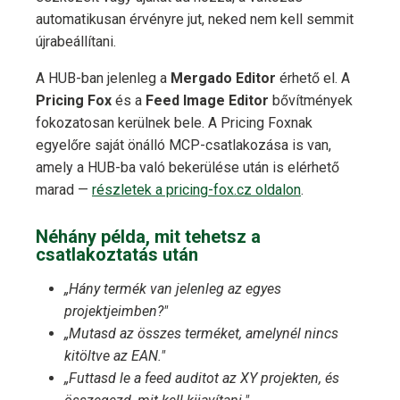
automatikusan érvényre jut, neked nem kell semmit
újrabeállítani.
A HUB-ban jelenleg a
Mergado Editor
érhető el. A
Pricing Fox
és a
Feed Image Editor
bővítmények
fokozatosan kerülnek bele. A Pricing Foxnak
egyelőre saját önálló MCP-csatlakozása is van,
amely a HUB-ba való bekerülése után is elérhető
marad —
részletek a pricing-fox.cz oldalon
.
Néhány példa, mit tehetsz a
csatlakoztatás után
„Hány termék van jelenleg az egyes
projektjeimben?"
„Mutasd az összes terméket, amelynél nincs
kitöltve az EAN."
„Futtasd le a feed auditot az XY projekten, és