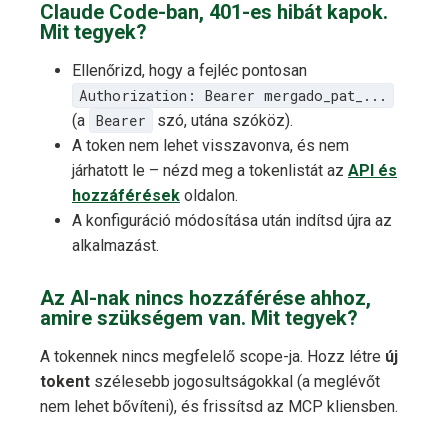
Claude Code-ban, 401-es hibát kapok.
Mit tegyek?
Ellenőrizd, hogy a fejléc pontosan
Authorization: Bearer mergado_pat_...
(a
Bearer
szó, utána szóköz).
A token nem lehet visszavonva, és nem
járhatott le – nézd meg a tokenlistát az
API és
hozzáférések
oldalon.
A konfiguráció módosítása után indítsd újra az
alkalmazást.
Az AI-nak nincs hozzáférése ahhoz,
amire szükségem van. Mit tegyek?
A tokennek nincs megfelelő scope-ja. Hozz létre
új
tokent
szélesebb jogosultságokkal (a meglévőt
nem lehet bővíteni), és frissítsd az MCP kliensben.