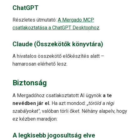
ChatGPT
Részletes útmutató:
A Mergado MCP
csatlakoztatása a ChatGPT Desktophoz
.
Claude (Összekötők könyvtára)
A hivatalos összekötő előkészítés alatt –
hamarosan elérhető lesz.
Biztonság
A Mergadóhoz csatlakoztatott AI ügynök
a te
nevédben jár el.
Ha azt mondod:
„töröld a régi
szabályokat"
, valóban törli őket. Néhány alapelv, hogy
ez kézben maradjon:
A legkisebb jogosultság elve