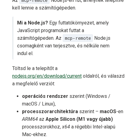
Az
mcp-remote
Node.js-en fut, amelynek telepítve
kell lennie a számítógépeden.
Mi a Node.js?
Egy futtatókörnyezet, amely
JavaScript programokat futtat a
számítógépeden. Az
mcp-remote
Node.js
csomagként van terjesztve, és nélküle nem
indul el.
Töltsd le a telepítőt a
nodejs.org/en/download/current
oldalról, és válaszd
a megfelelő verziót:
operációs rendszer
szerint (Windows /
macOS / Linux),
processzorarchitektúra
szerint –
macOS
-en
ARM64
az
Apple Silicon (M1 vagy újabb)
processzorokhoz,
x64
a régebbi Intel-alapú
Mac-ekhez.