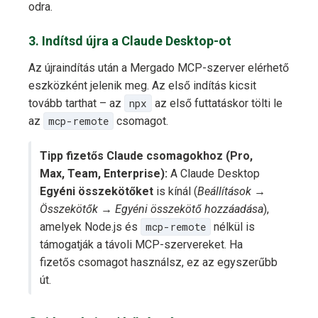
odra.
3. Indítsd újra a Claude Desktop-ot
Az újraindítás után a Mergado MCP-szerver elérhető
eszközként jelenik meg. Az első indítás kicsit
tovább tarthat – az
npx
az első futtatáskor tölti le
az
mcp-remote
csomagot.
Tipp fizetős Claude csomagokhoz (Pro,
Max, Team, Enterprise):
A Claude Desktop
Egyéni összekötőket
is kínál (
Beállítások →
Összekötők → Egyéni összekötő hozzáadása
),
amelyek Node.js és
mcp-remote
nélkül is
támogatják a távoli MCP-szervereket. Ha
fizetős csomagot használsz, ez az egyszerűbb
út.