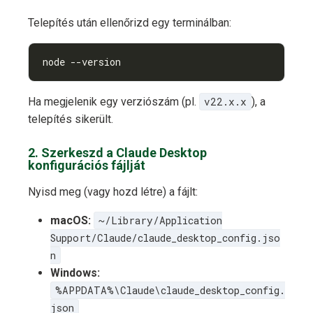
Telepítés után ellenőrizd egy terminálban:
node --version
Ha megjelenik egy verziószám (pl.
v22.x.x
), a
telepítés sikerült.
2. Szerkeszd a Claude Desktop
konfigurációs fájlját
Nyisd meg (vagy hozd létre) a fájlt:
macOS:
~/Library/Application
Support/Claude/claude_desktop_config.jso
n
Windows:
%APPDATA%\Claude\claude_desktop_config.
json