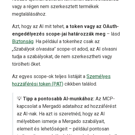
vagy a régen nem szerkesztett termékek
megtalálásához.
Azt, hogy az AI mit tehet,
a token vagy az OAuth-
engedélyezés scope-jai határozzák meg
– lásd
Biztonság
. Ha például a tokenhez csak az
„Szabályok olvasása"
scope-ot adod, az AI olvasni
tudja a szabályokat, de nem szerkesztheti vagy
törölheti őket.
Az egyes scope-ok teljes listáját a
Személyes
hozzáférési token (PAT)
cikkben találod.
💡
Tipp a pontosabb AI-munkához:
Az MCP-
kapcsolat a Mergadó adataihoz ad hozzáférést
az AI-nak. Ha azt is szeretnéd, hogy az AI
mélyebben ismerje a Mergado szabályait,
elemeit és lehetőségeit – például pontosan