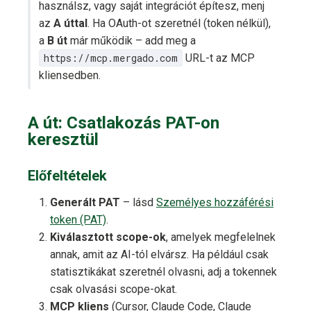
használsz, vagy saját integrációt építesz, menj
az
A úttal
. Ha OAuth-ot szeretnél (token nélkül),
a
B út
már működik – add meg a
https://mcp.mergado.com
URL-t az MCP
kliensedben.
A út: Csatlakozás PAT-on
keresztül
Előfeltételek
Generált PAT
– lásd
Személyes hozzáférési
token (PAT)
.
Kiválasztott scope-ok
, amelyek megfelelnek
annak, amit az AI-tól elvársz. Ha például csak
statisztikákat szeretnél olvasni, adj a tokennek
csak olvasási scope-okat.
MCP kliens
(Cursor, Claude Code, Claude