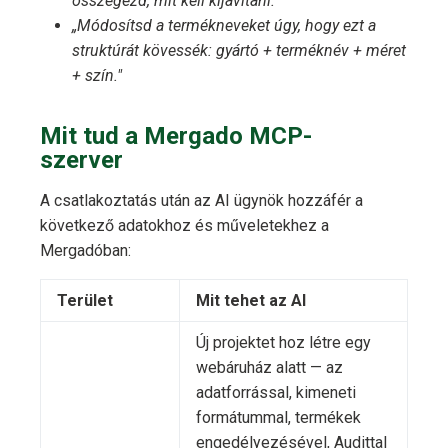
összegezd, mit kell kijavítani."
„Módosítsd a termékneveket úgy, hogy ezt a
struktúrát kövessék: gyártó + terméknév + méret
+ szín."
Mit tud a Mergado MCP-
szerver
A csatlakoztatás után az AI ügynök hozzáfér a
következő adatokhoz és műveletekhez a
Mergadóban:
Terület
Mit tehet az AI
Új projektet hoz létre egy
webáruház alatt — az
adatforrással, kimeneti
formátummal, termékek
engedélyezésével, Audittal