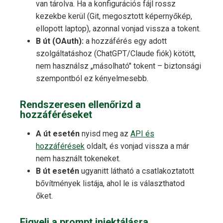
van tárolva. Ha a konfigurációs fájl rossz
kezekbe kerül (Git, megosztott képernyőkép,
ellopott laptop), azonnal vonjad vissza a tokent.
B út (OAuth):
a hozzáférés egy adott
szolgáltatáshoz (ChatGPT/Claude fiók) kötött,
nem használsz „másolható" tokent – biztonsági
szempontból ez kényelmesebb.
Rendszeresen ellenőrizd a
hozzáféréseket
A út esetén
nyisd meg az
API és
hozzáférések
oldalt, és vonjad vissza a már
nem használt tokeneket.
B út esetén
ugyanitt látható a csatlakoztatott
bővítmények listája, ahol le is választhatod
őket.
Figyelj a prompt injektálásra