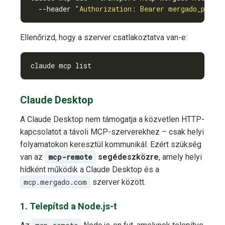
  --header 
"Authorization: Bearer mergado_pat_.
Ellenőrizd, hogy a szerver csatlakoztatva van-e:
claude mcp list
Claude Desktop
A Claude Desktop nem támogatja a közvetlen HTTP-
kapcsolatot a távoli MCP-szerverekhez – csak helyi
folyamatokon keresztül kommunikál. Ezért szükség
van az
mcp-remote
segédeszközre
, amely helyi
hídként működik a Claude Desktop és a
mcp.mergado.com
szerver között.
1. Telepítsd a Node.js-t