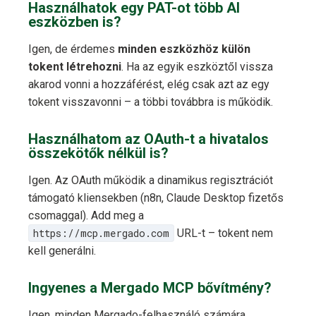
Használhatok egy PAT-ot több AI
eszközben is?
Igen, de érdemes
minden eszközhöz külön
tokent létrehozni
. Ha az egyik eszköztől vissza
akarod vonni a hozzáférést, elég csak azt az egy
tokent visszavonni – a többi továbbra is működik.
Használhatom az OAuth-t a hivatalos
összekötők nélkül is?
Igen. Az OAuth működik a dinamikus regisztrációt
támogató kliensekben (n8n, Claude Desktop fizetős
csomaggal). Add meg a
https://mcp.mergado.com
URL-t – tokent nem
kell generálni.
Ingyenes a Mergado MCP bővítmény?
Igen, minden Mergado-felhasználó számára