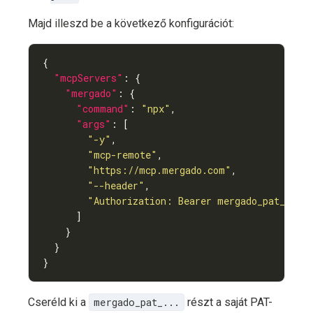
Majd illeszd be a következő konfigurációt:
"mcpServers"
"mergado"
"command"
: 
"npx"
"args"
"-y"
"mcp-remote"
"https://mcp.mergado.com"
"--header"
"Authorization: Bearer mergado_pat_..."
}
Cseréld ki a
mergado_pat_...
részt a saját PAT-