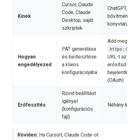
Cursor, Claude
ChatGPT, Claud
Code, Claude
Kinek
bővítmény az 
Desktop, saját
könyvtárukban
szkriptek
Add meg a
PAT generálása
https://mcp
Hogyan
és beillesztése
URL-t az MCP 
engedélyezed
a kliens
erősítsd meg 
konfigurációjába
bejelentkezés
(OAuth)
Rövid beállítást
igényel
Erőfeszítés
Néhány kattint
(konfigurációs
fájl)
Röviden:
Ha Cursort, Claude Code-ot