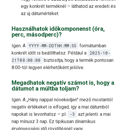
egy konkrét terméknél – láthatod az eredeti és
az új dátumértéket.
Használhatok időkomponenst (óra,
perc, másodperc)?
Igen. A
YYYY-MM-DDTHH:MM:SS
formátumban
konkrét időt is beállíthatsz. Például a
2025-10-
21T08:00:00
biztosítja, hogy a termék pontosan
8:00-tól legyen elérhetőként jelölve.
Megadhatok negatív számot is, hogy a
dátumot a múltba toljam?
Igen. A „Hány nappal növekedjen" mező mostantól
negatív értékeket is elfogad, így a mai dátumból
napokat is levonhatsz — pl.
-3
azt jelenti: a mai
nap mínusz 3 nap. Ez tipikusan dinamikus
érvényességi idő rövidítésnél vagy