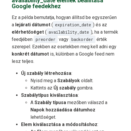
availability_date elemek beállítása
Google feedekhez
Ez a példa bemutatja, hogyan állítsd be egyszerűen
a
lejárati dátumot
(
expiration_date
) és az
elérhetőséget
(
availability_date
), ha a termék
feedjében
preorder
vagy
backorder
érték
szerepel. Ezekben az esetekben meg kell adni egy
konkrét dátumot
is, különben a Google feed nem
lesz teljes.
Új szabály létrehozása
:
Nyisd meg a
Szabályok
oldalt.
Kattints az
Új szabály
gombra.
Szabálytípus kiválasztása
:
A
Szabály típusa
mezőben válaszd a
Napok hozzáadása dátumhoz
lehetőséget.
Elem kiválasztása a módosításhoz
: