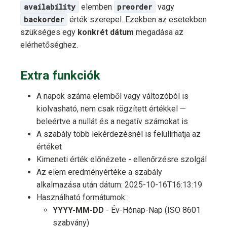
availability
elemben
preorder
vagy
backorder
érték szerepel. Ezekben az esetekben
szükséges egy
konkrét dátum
megadása az
elérhetőséghez.
Extra funkciók
A napok száma elemből vagy változóból is
kiolvasható, nem csak rögzített értékkel —
beleértve a nullát és a negatív számokat is
A szabály több lekérdezésnél is felülírhatja az
értéket
Kimeneti érték előnézete - ellenőrzésre szolgál
Az elem eredményértéke a szabály
alkalmazása után dátum: 2025-10-16T16:13:19
Használható formátumok:
YYYY-MM-DD
- Év-Hónap-Nap (ISO 8601
szabvány)