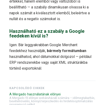
értékkel, hanem elemből vagy változóból is
beállítható — a szabály dinamikusan olvassa ki a
napok számát a kiválasztott elemből, beleértve a
nullát és a negatív számokat is.
Használható ez a szabály a Google
feedeken kívül is?
Igen. Bár leggyakrabban Google Merchant
feedekhez használják,
bármely formátumban
használhatod, ahol dátumokkal dolgozol — például
ERP rendszerekbe vagy saját XML struktúrákba
történő exportoknál.
KAPCSOLÓDÓ CIKKEK
A Mergado használatának előnyei
A Mergado fő előnyei webáruházak számára – időmegtakarítás,
bevételnövelés, könnyű terjeszkedés és hirdetésoptimalizálás
programozó nélkül.