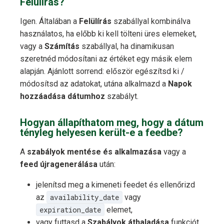
Felülírás?
Igen. Általában a
Felülírás
szabállyal kombinálva
használatos, ha előbb ki kell tölteni üres elemeket,
vagy a
Számítás
szabállyal, ha dinamikusan
szeretnéd módosítani az értéket egy másik elem
alapján. Ajánlott sorrend: először egészítsd ki /
módosítsd az adatokat, utána alkalmazd a
Napok
hozzáadása dátumhoz
szabályt.
Hogyan állapíthatom meg, hogy a dátum
tényleg helyesen került-e a feedbe?
A
szabályok mentése és alkalmazása
vagy a
feed újragenerálása
után:
jelenítsd meg a kimeneti feedet és ellenőrizd
az
availability_date
vagy
expiration_date
elemet,
vagy futtasd a
Szabályok áthaladása
funkciót