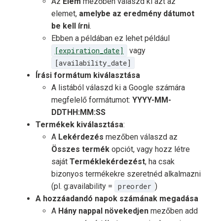
Az
Elem
mezőben válaszd ki azt az
elemet,
amelybe az eredmény dátumot
be kell írni
.
Ebben a példában ez lehet például
[expiration_date]
vagy
[availability_date]
Írási formátum kiválasztása
A listából válaszd ki a Google számára
megfelelő formátumot:
YYYY-MM-
DDTHH:MM:SS
Termékek kiválasztása
:
A
Lekérdezés
mezőben válaszd az
Összes termék
opciót, vagy hozz létre
saját
Terméklekérdezést
, ha csak
bizonyos termékekre szeretnéd alkalmazni
(pl. g:availability =
preorder
)
A hozzáadandó napok számának megadása
A
Hány nappal növekedjen
mezőben add