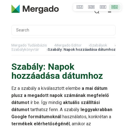
🇨🇿
🇬🇧
🇩🇪
🇭🇺
Mergado Tudásbázis
›
Mergado Editor
›
Szabályok
›
Szabálykönyvtár
›
Szabály: Napok hozzáadása dátumhoz
Szabály: Napok
hozzáadása dátumhoz
Ez a szabály a kiválasztott elembe
a mai dátum
plusz a megadott napok számának megfelelő
dátumot
ír be. Így mindig
aktuális szállítási
dátumot
tarthatsz fenn. A szabály
leggyakrabban
Google formátumoknál
használatos, konkrétan a
termékek elérhetőségénél
, amikor az