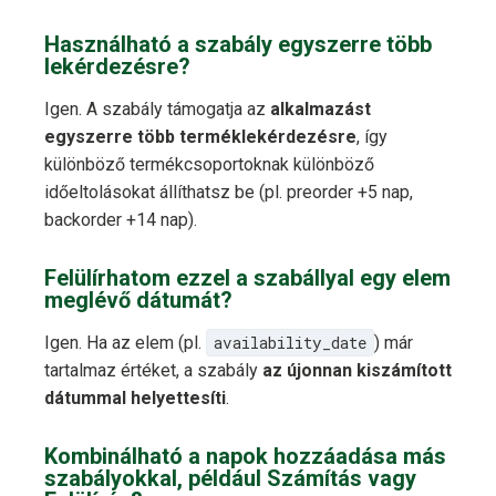
Használható a szabály egyszerre több
lekérdezésre?
Igen. A szabály támogatja az
alkalmazást
egyszerre több terméklekérdezésre
, így
különböző termékcsoportoknak különböző
időeltolásokat állíthatsz be (pl. preorder +5 nap,
backorder +14 nap).
Felülírhatom ezzel a szabállyal egy elem
meglévő dátumát?
Igen. Ha az elem (pl.
availability_date
) már
tartalmaz értéket, a szabály
az újonnan kiszámított
dátummal helyettesíti
.
Kombinálható a napok hozzáadása más
szabályokkal, például Számítás vagy