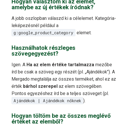
Hogyan választom ki az elemet,
amelybe az új értékek íródnak?
A jobb oszlopban válaszd ki a célelemet. Kategória-
leképezésnél például a
g:google_product_category
elemet.
Használhatok részleges
szövegegyezést?
Igen. A
Ha az elem értéke tartalmazza
mezőbe
írd be csak a szöveg egy részét (pl. „Ajándékok"). A
Mergado megtalálja az összes terméket, ahol ez az
érték
bárhol szerepel
az elem szövegében.
Pontos egyezéshez írd be a teljes szöveget (pl.
Ajándékok | Ajándékok nőknek
).
Hogyan töltöm be az összes meglévő
értéket az elemből?