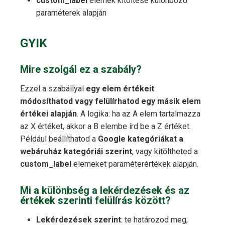
custom_label
elemek kitöltése különböző
paraméterek alapján
GYIK
Mire szolgál ez a szabály?
Ezzel a szabállyal
egy elem értékeit
módosíthatod vagy felülírhatod egy másik elem
értékei alapján
. A logika: ha az A elem tartalmazza
az X értéket, akkor a B elembe írd be a Z értéket.
Például beállíthatod a
Google kategóriákat a
webáruház kategóriái szerint
, vagy kitöltheted a
custom_label
elemeket paraméterértékek alapján.
Mi a különbség a lekérdezések és az
értékek szerinti felülírás között?
Lekérdezések szerint
: te határozod meg,