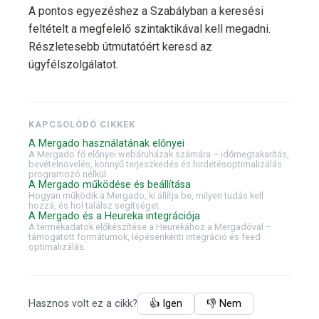
A pontos egyezéshez a Szabályban a keresési
feltételt a megfelelő szintaktikával kell megadni.
Részletesebb útmutatóért keresd az
ügyfélszolgálatot.
KAPCSOLÓDÓ CIKKEK
A Mergado használatának előnyei
A Mergado fő előnyei webáruházak számára – időmegtakarítás,
bevételnövelés, könnyű terjeszkedés és hirdetésoptimalizálás
programozó nélkül.
A Mergado működése és beállítása
Hogyan működik a Mergado, ki állítja be, milyen tudás kell
hozzá, és hol találsz segítséget.
A Mergado és a Heureka integrációja
A termékadatok előkészítése a Heurekához a Mergadóval –
támogatott formátumok, lépésenkénti integráció és feed
optimalizálás.
Hasznos volt ez a cikk?
👍 Igen
👎 Nem