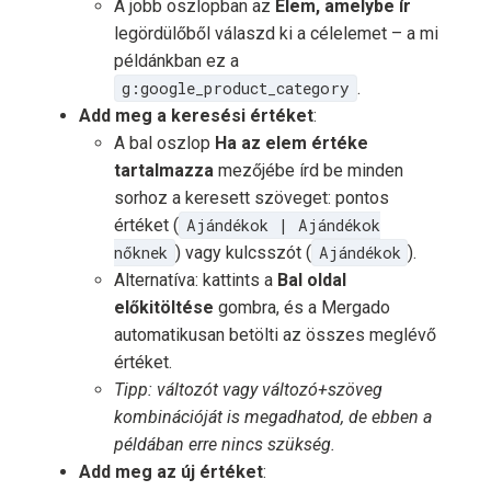
A jobb oszlopban az
Elem, amelybe ír
legördülőből válaszd ki a célelemet – a mi
példánkban ez a
g:google_product_category
.
Add meg a keresési értéket
:
A bal oszlop
Ha az elem értéke
tartalmazza
mezőjébe írd be minden
sorhoz a keresett szöveget: pontos
értéket (
Ajándékok | Ajándékok
nőknek
) vagy kulcsszót (
Ajándékok
).
Alternatíva: kattints a
Bal oldal
előkitöltése
gombra, és a Mergado
automatikusan betölti az összes meglévő
értéket.
Tipp: változót vagy változó+szöveg
kombinációját is megadhatod, de ebben a
példában erre nincs szükség.
Add meg az új értéket
: