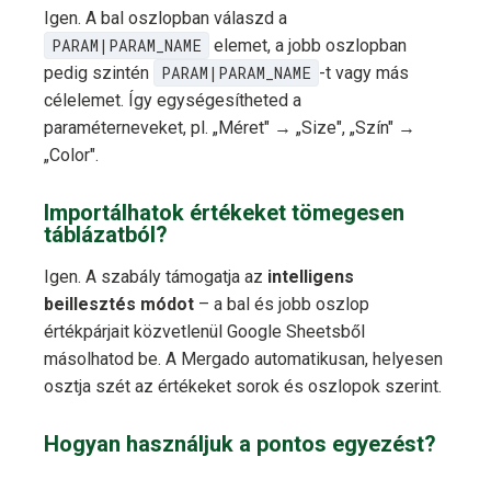
Igen. A bal oszlopban válaszd a
PARAM|PARAM_NAME
elemet, a jobb oszlopban
pedig szintén
PARAM|PARAM_NAME
-t vagy más
célelemet. Így egységesítheted a
paraméterneveket, pl. „Méret" → „Size", „Szín" →
„Color".
Importálhatok értékeket tömegesen
táblázatból?
Igen. A szabály támogatja az
intelligens
beillesztés módot
– a bal és jobb oszlop
értékpárjait közvetlenül Google Sheetsből
másolhatod be. A Mergado automatikusan, helyesen
osztja szét az értékeket sorok és oszlopok szerint.
Hogyan használjuk a pontos egyezést?