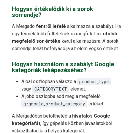
Hogyan értékelődik ki a sorok
sorrendje?
A Mergado
fentről lefelé
alkalmazza a szabályt. Ha
egy termék több feltételnek is megfelel, az
utolsó
megfelelő sor értéke
kerül alkalmazásra. A sorok
sorrendje tehát befolyásolja az elem végső értékét.
Hogyan használom a szabályt Google
kategóriák leképezéséhez?
A bal oszlopban válaszd a
product_type
vagy
CATEGORYTEXT
elemet.
A jobb oszlopba add meg a megfelelő
g:google_product_category
értéket.
A Mergadóban betöltheted a
hivatalos Google
kategóriafát
, így gépelés közben javaslatokból
választhatod ki a helyes kategóriát.