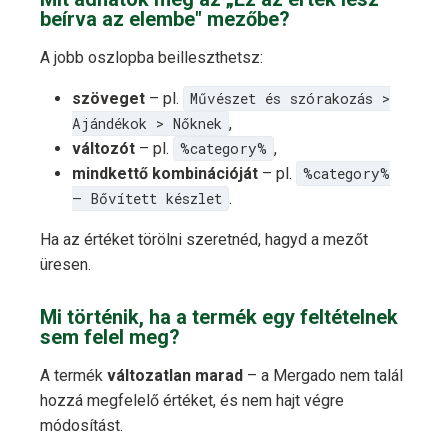
beírva az elembe" mezőbe?
A jobb oszlopba beilleszthetsz:
szöveget
– pl.
Művészet és szórakozás >
Ajándékok > Nőknek
,
változót
– pl.
%category%
,
mindkettő kombinációját
– pl.
%category%
– Bővített készlet
.
Ha az értéket törölni szeretnéd, hagyd a mezőt
üresen.
Mi történik, ha a termék egy feltételnek
sem felel meg?
A termék
változatlan marad
– a Mergado nem talál
hozzá megfelelő értéket, és nem hajt végre
módosítást.