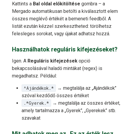
Kattints a
Bal oldal előkitöltése
gombra – a
Mergado automatikusan betölti a kiválasztott elem
összes meglévő értékét a bemeneti feedből. A
listát ezután kézzel szerkesztheted: törölhetsz
felesleges sorokat, vagy újakat adhatsz hozzá.
Használhatok reguláris kifejezéseket?
Igen. A
Reguláris kifejezések
opció
bekapcsolásával haladó mintákat (regex) is
megadhatsz. Például:
^Ajándékok.*
→ megtalálja az „Ajándékok"
szóval kezdődő összes értéket
.*Gyerek.*
→ megtalálja az összes értéket,
amely tartalmazza a „Gyerek", „Gyerekek" stb.
szavakat
Mit adhatok meg az „Ez az érték lesz