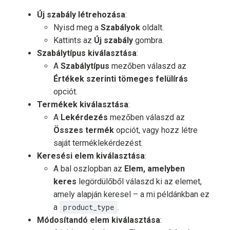
Új szabály létrehozása
:
Nyisd meg a
Szabályok
oldalt.
Kattints az
Új szabály
gombra.
Szabálytípus kiválasztása
:
A
Szabálytípus
mezőben válaszd az
Értékek szerinti tömeges felülírás
opciót.
Termékek kiválasztása
:
A
Lekérdezés
mezőben válaszd az
Összes termék
opciót, vagy hozz létre
saját terméklekérdezést.
Keresési elem kiválasztása
:
A bal oszlopban az
Elem, amelyben
keres
legördülőből válaszd ki az elemet,
amely alapján keresel – a mi példánkban ez
a
product_type
.
Módosítandó elem kiválasztása
: