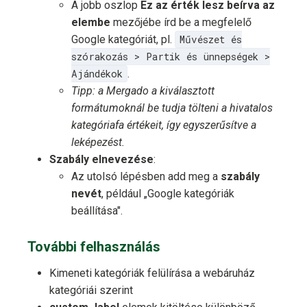
A jobb oszlop
Ez az érték lesz beírva az
elembe
mezőjébe írd be a megfelelő
Google kategóriát, pl.
Művészet és
szórakozás > Partik és ünnepségek >
Ajándékok
.
Tipp: a Mergado a kiválasztott
formátumoknál be tudja tölteni a hivatalos
kategóriafa értékeit, így egyszerűsítve a
leképezést.
Szabály elnevezése
:
Az utolsó lépésben add meg a
szabály
nevét
, például „Google kategóriák
beállítása".
További felhasználás
Kimeneti kategóriák felülírása a webáruház
kategóriái szerint