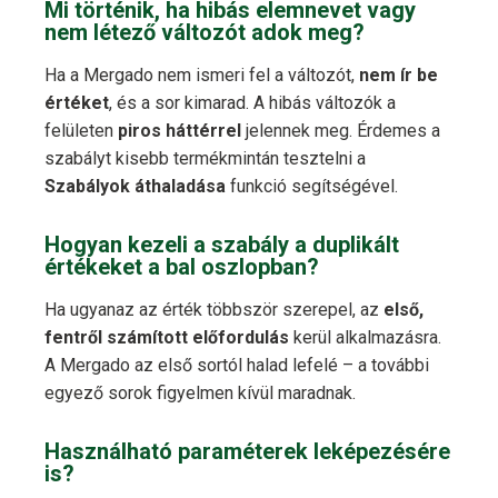
Mi történik, ha hibás elemnevet vagy
nem létező változót adok meg?
Ha a Mergado nem ismeri fel a változót,
nem ír be
értéket
, és a sor kimarad. A hibás változók a
felületen
piros háttérrel
jelennek meg. Érdemes a
szabályt kisebb termékmintán tesztelni a
Szabályok áthaladása
funkció segítségével.
Hogyan kezeli a szabály a duplikált
értékeket a bal oszlopban?
Ha ugyanaz az érték többször szerepel, az
első,
fentről számított előfordulás
kerül alkalmazásra.
A Mergado az első sortól halad lefelé – a további
egyező sorok figyelmen kívül maradnak.
Használható paraméterek leképezésére
is?