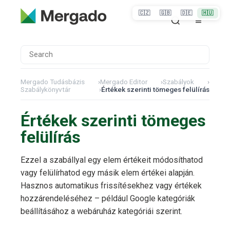
🇨🇿
🇬🇧
🇩🇪
🇭🇺
Mergado Tudásbázis
›
Mergado Editor
›
Szabályok
›
Szabálykönyvtár
›
Értékek szerinti tömeges felülírás
Értékek szerinti tömeges
felülírás
Ezzel a szabállyal egy elem értékeit módosíthatod
vagy felülírhatod egy másik elem értékei alapján.
Hasznos automatikus frissítésekhez vagy értékek
hozzárendeléséhez – például Google kategóriák
beállításához a webáruház kategóriái szerint.