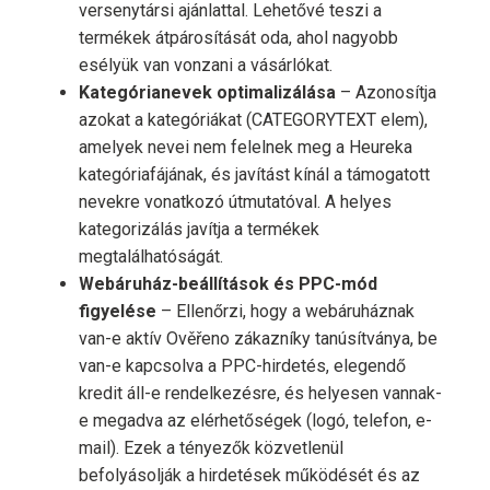
versenytársi ajánlattal. Lehetővé teszi a
termékek átpárosítását oda, ahol nagyobb
esélyük van vonzani a vásárlókat.
Kategórianevek optimalizálása
– Azonosítja
azokat a kategóriákat (CATEGORYTEXT elem),
amelyek nevei nem felelnek meg a Heureka
kategóriafájának, és javítást kínál a támogatott
nevekre vonatkozó útmutatóval. A helyes
kategorizálás javítja a termékek
megtalálhatóságát.
Webáruház-beállítások és PPC-mód
figyelése
– Ellenőrzi, hogy a webáruháznak
van-e aktív Ověřeno zákazníky tanúsítványa, be
van-e kapcsolva a PPC-hirdetés, elegendő
kredit áll-e rendelkezésre, és helyesen vannak-
e megadva az elérhetőségek (logó, telefon, e-
mail). Ezek a tényezők közvetlenül
befolyásolják a hirdetések működését és az