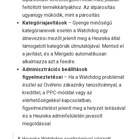
feltöltött termékkártyákhoz. Az átpárosítás
ugyanúgy működik, mint a párosítás.
Kategóriajavítások
– Gyenge minőségű
kategórianevek esetén a Watchdog egy
átnevezési mezőt jelenít meg a Heureka által
támogatott kategóriák útmutatójával. Mentsd el
a javítást, és a Mergado automatikusan
alkalmazza azt a feedre.
Adminisztrációs beállítások
figyelmeztetései
– Ha a Watchdog problémát
észlel az Ověřeno zákazníky tanúsítvánnyal, a
kredittel, a PPC-móddal vagy az
elérhetőségekkel kapcsolatban,
figyelmeztetést jelenít meg a helyzet leírásával
és a Heureka adminfelületén javasolt
megoldással.
A Heureka Watchdog segítségével végzett