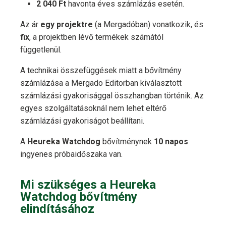
2 040 Ft
havonta éves számlázás esetén.
Az ár
egy projektre
(a Mergadóban) vonatkozik, és
fix
, a projektben lévő termékek számától
függetlenül.
A technikai összefüggések miatt a bővítmény
számlázása a Mergado Editorban kiválasztott
számlázási gyakorisággal összhangban történik. Az
egyes szolgáltatásoknál nem lehet eltérő
számlázási gyakoriságot beállítani.
A
Heureka Watchdog
bővítménynek
10 napos
ingyenes próbaidőszaka van.
Mi szükséges a Heureka
Watchdog bővítmény
elindításához