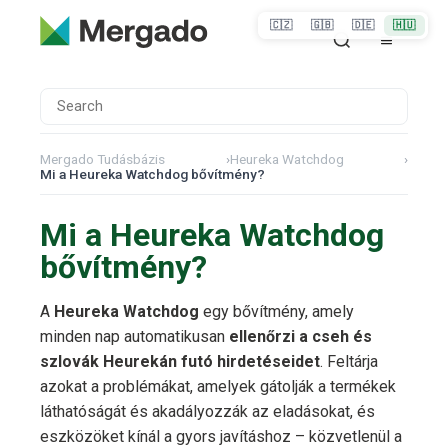
🇨🇿
🇬🇧
🇩🇪
🇭🇺
Mergado Tudásbázis
›
Heureka Watchdog
›
Mi a Heureka Watchdog bővítmény?
Mi a Heureka Watchdog
bővítmény?
A
Heureka Watchdog
egy bővítmény, amely
minden nap automatikusan
ellenőrzi a cseh és
szlovák Heurekán futó hirdetéseidet
. Feltárja
azokat a problémákat, amelyek gátolják a termékek
láthatóságát és akadályozzák az eladásokat, és
eszközöket kínál a gyors javításhoz – közvetlenül a