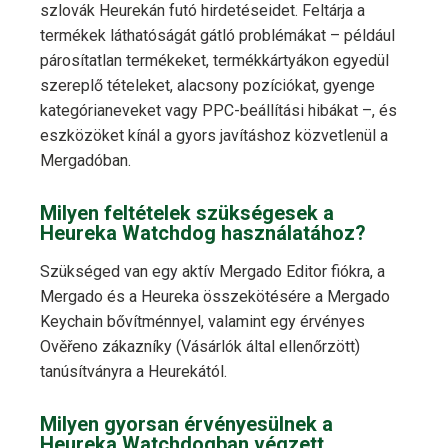
szlovák Heurekán futó hirdetéseidet. Feltárja a
termékek láthatóságát gátló problémákat – például
párosítatlan termékeket, termékkártyákon egyedül
szereplő tételeket, alacsony pozíciókat, gyenge
kategórianeveket vagy PPC-beállítási hibákat –, és
eszközöket kínál a gyors javításhoz közvetlenül a
Mergadóban.
Milyen feltételek szükségesek a
Heureka Watchdog használatához?
Szükséged van egy aktív Mergado Editor fiókra, a
Mergado és a Heureka összekötésére a Mergado
Keychain bővítménnyel, valamint egy érvényes
Ověřeno zákazníky (Vásárlók által ellenőrzött)
tanúsítványra a Heurekától.
Milyen gyorsan érvényesülnek a
Heureka Watchdogban végzett