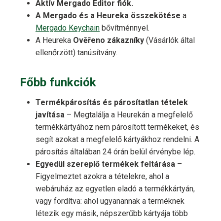
Aktív Mergado Editor fiók.
A Mergado és a Heureka összekötése
a
Mergado Keychain
bővítménnyel.
A Heureka
Ověřeno zákazníky
(Vásárlók által
ellenőrzött) tanúsítvány.
Főbb funkciók
Termékpárosítás és párosítatlan tételek
javítása
– Megtalálja a Heurekán a megfelelő
termékkártyához nem párosított termékeket, és
segít azokat a megfelelő kártyákhoz rendelni. A
párosítás általában 24 órán belül érvénybe lép.
Egyedül szereplő termékek feltárása
–
Figyelmeztet azokra a tételekre, ahol a
webáruház az egyetlen eladó a termékkártyán,
vagy fordítva: ahol ugyanannak a terméknek
létezik egy másik, népszerűbb kártyája több