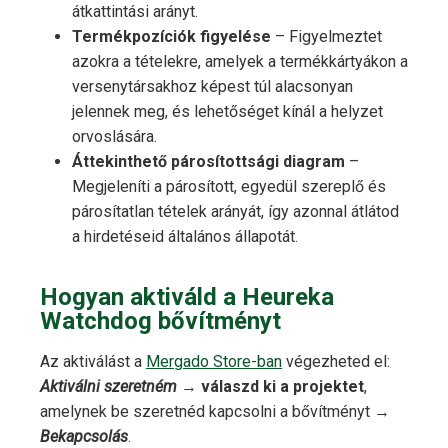
átkattintási arányt.
Termékpozíciók figyelése
– Figyelmeztet
azokra a tételekre, amelyek a termékkártyákon a
versenytársakhoz képest túl alacsonyan
jelennek meg, és lehetőséget kínál a helyzet
orvoslására.
Áttekinthető párosítottsági diagram
–
Megjeleníti a párosított, egyedül szereplő és
párosítatlan tételek arányát, így azonnal átlátod
a hirdetéseid általános állapotát.
Hogyan aktiváld a Heureka
Watchdog bővítményt
Az aktiválást a
Mergado Store-ban
végezheted el:
Aktiválni szeretném
→
válaszd ki a projektet
,
amelynek be szeretnéd kapcsolni a bővítményt →
Bekapcsolás
.