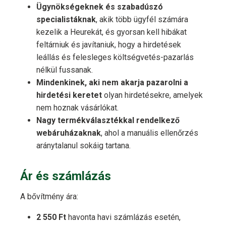
Ügynökségeknek és szabadúszó
specialistáknak
, akik több ügyfél számára
kezelik a Heurekát, és gyorsan kell hibákat
feltárniuk és javítaniuk, hogy a hirdetések
leállás és felesleges költségvetés-pazarlás
nélkül fussanak.
Mindenkinek, aki nem akarja pazarolni a
hirdetési keretet
olyan hirdetésekre, amelyek
nem hoznak vásárlókat.
Nagy termékválasztékkal rendelkező
webáruházaknak
, ahol a manuális ellenőrzés
aránytalanul sokáig tartana.
Ár és számlázás
A bővítmény ára:
2 550 Ft
havonta havi számlázás esetén,