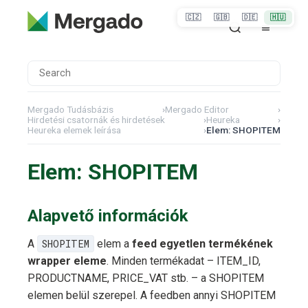
🇨🇿
🇬🇧
🇩🇪
🇭🇺
Mergado Tudásbázis
›
Mergado Editor
›
Hirdetési csatornák és hirdetések
›
Heureka
›
Heureka elemek leírása
›
Elem: SHOPITEM
Elem: SHOPITEM
Alapvető információk
A
SHOPITEM
elem a
feed egyetlen termékének
wrapper eleme
. Minden termékadat – ITEM_ID,
PRODUCTNAME, PRICE_VAT stb. – a SHOPITEM
elemen belül szerepel. A feedben annyi SHOPITEM