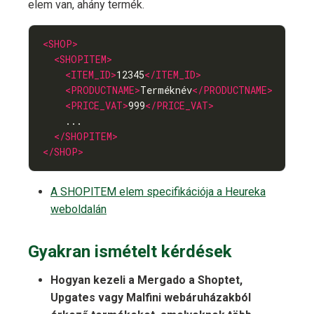
elem van, ahány termék.
<SHOP>
<SHOPITEM>
<ITEM_ID>
12345
</ITEM_ID>
<PRODUCTNAME>
Terméknév
</PRODUCTNAME>
<PRICE_VAT>
999
</PRICE_VAT>
</SHOPITEM>
</SHOP>
A SHOPITEM elem specifikációja a Heureka
weboldalán
Gyakran ismételt kérdések
Hogyan kezeli a Mergado a Shoptet,
Upgates vagy Malfini webáruházakból