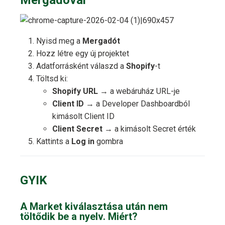
Mergadóval
Nyisd meg a
Mergadót
Hozz létre egy új projektet
Adatforrásként válaszd a
Shopify
-t
Töltsd ki:
Shopify URL
→ a webáruház URL-je
Client ID
→ a Developer Dashboardból
kimásolt Client ID
Client Secret
→ a kimásolt Secret érték
Kattints a
Log in
gombra
GYIK
A Market kiválasztása után nem
töltődik be a nyelv. Miért?