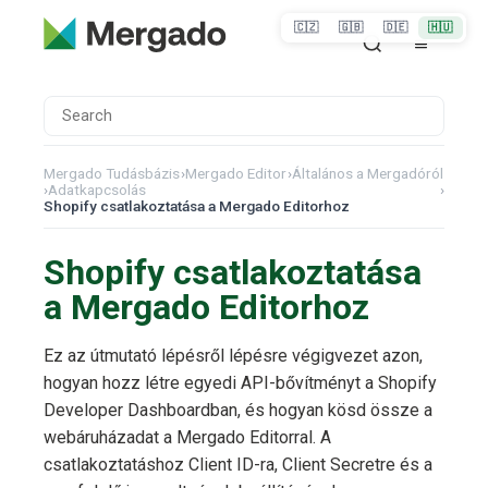
🇨🇿
🇬🇧
🇩🇪
🇭🇺
Mergado Tudásbázis
›
Mergado Editor
›
Általános a Mergadóról
›
Adatkapcsolás
›
Shopify csatlakoztatása a Mergado Editorhoz
Shopify csatlakoztatása
a Mergado Editorhoz
Ez az útmutató lépésről lépésre végigvezet azon,
hogyan hozz létre egyedi API-bővítményt a Shopify
Developer Dashboardban, és hogyan kösd össze a
webáruházadat a Mergado Editorral. A
csatlakoztatáshoz Client ID-ra, Client Secretre és a