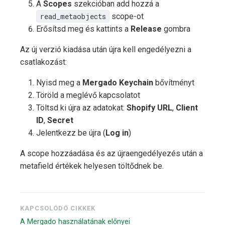
A
Scopes
szekcióban add hozzá a
read_metaobjects
scope-ot
Erősítsd meg és kattints a
Release
gombra
Az új verzió kiadása után újra kell engedélyezni a
csatlakozást:
Nyisd meg a
Mergado Keychain
bővítményt
Töröld a meglévő kapcsolatot
Töltsd ki újra az adatokat:
Shopify URL
,
Client
ID
,
Secret
Jelentkezz be újra (
Log in
)
A scope hozzáadása és az újraengedélyezés után a
metafield értékek helyesen töltődnek be.
KAPCSOLÓDÓ CIKKEK
A Mergado használatának előnyei