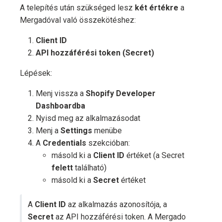
A telepítés után szükséged lesz
két értékre
a
Mergadóval való összekötéshez:
Client ID
API hozzáférési token (Secret)
Lépések:
Menj vissza a
Shopify Developer
Dashboardba
Nyisd meg az alkalmazásodat
Menj a
Settings
menübe
A
Credentials
szekcióban:
másold ki a
Client ID
értéket (a Secret
felett
található)
másold ki a
Secret
értéket
A
Client ID
az alkalmazás azonosítója, a
Secret
az API hozzáférési token. A Mergado