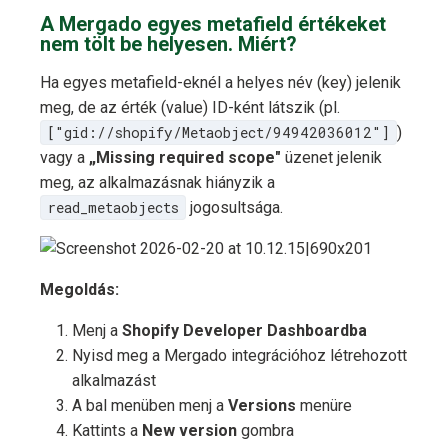
A Mergado egyes metafield értékeket
nem tölt be helyesen. Miért?
Ha egyes metafield-eknél a helyes név (key) jelenik
meg, de az érték (value) ID-ként látszik (pl.
["gid://shopify/Metaobject/94942036012"]
)
vagy a
„Missing required scope"
üzenet jelenik
meg, az alkalmazásnak hiányzik a
read_metaobjects
jogosultsága.
Megoldás:
Menj a
Shopify Developer Dashboardba
Nyisd meg a Mergado integrációhoz létrehozott
alkalmazást
A bal menüben menj a
Versions
menüre
Kattints a
New version
gombra