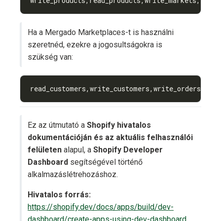
write_products,read_products,write_markets,read_
Ha a Mergado Marketplaces-t is használni
szeretnéd, ezekre a jogosultságokra is
szükség van:
read_customers,write_customers,write_orders,read
Ez az útmutató a
Shopify hivatalos
dokumentációján és az aktuális felhasználói
felületen
alapul, a
Shopify Developer
Dashboard
segítségével történő
alkalmazáslétrehozáshoz.
Hivatalos forrás:
https://shopify.dev/docs/apps/build/dev-
dashboard/create-apps-using-dev-dashboard