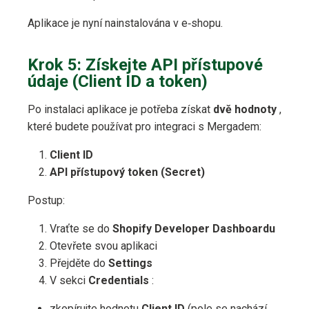
Aplikace je nyní nainstalována v e‑shopu.
Krok 5: Získejte API přístupové
údaje (Client ID a token)
Po instalaci aplikace je potřeba získat
dvě hodnoty
,
které budete používat pro integraci s Mergadem:
Client ID
API přístupový token (Secret)
Postup:
Vraťte se do
Shopify Developer Dashboardu
Otevřete svou aplikaci
Přejděte do
Settings
V sekci
Credentials
:
zkopírujte hodnotu
Client ID
(pole se nachází