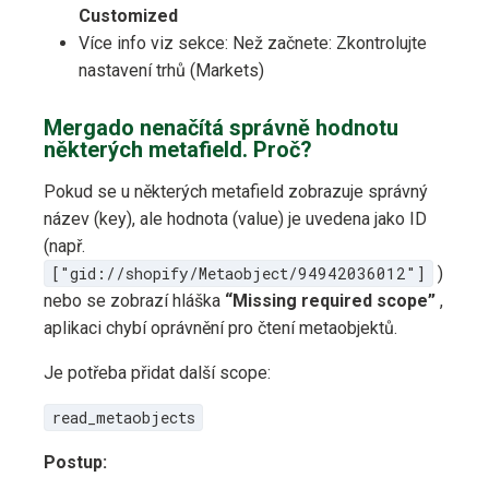
Customized
Více info viz sekce: Než začnete: Zkontrolujte
nastavení trhů (Markets)
Mergado nenačítá správně hodnotu
některých metafield. Proč?
Pokud se u některých metafield zobrazuje správný
název (key), ale hodnota (value) je uvedena jako ID
(např.
["gid://shopify/Metaobject/94942036012"]
)
nebo se zobrazí hláška
“Missing required scope”
,
aplikaci chybí oprávnění pro čtení metaobjektů.
Je potřeba přidat další scope:
read_metaobjects
Postup: