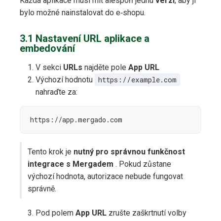
Každá aplikace musí mít alespoň jednu
verzi
, aby ji
bylo možné nainstalovat do e‑shopu.
3.1 Nastavení URL aplikace a
embedování
V sekci
URLs
najděte pole
App URL
Výchozí hodnotu
https://example.com
nahraďte za:
https://app.mergado.com
Tento krok je
nutný pro správnou funkčnost
integrace s Mergadem
. Pokud zůstane
výchozí hodnota, autorizace nebude fungovat
správně.
Pod polem
App URL
zrušte zaškrtnutí volby