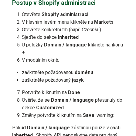
Postup v Shopify administraci
Otevřete
Shopify administraci
V hlavním levém menu klikněte na
Markets
Otevřete konkrétní trh (např.
Czechia
)
Sjeďte do sekce
Inherited
U položky
Domain / language
klikněte na ikonu
+
V modálním okně:
zaškrtněte požadovanou
doménu
zaškrtněte požadovaný
jazyk
Potvrďte kliknutím na
Done
Ověřte, že se
Domain / language
přesunuly do
sekce
Customized
Změny potvrďte kliknutím na
Save
:warning:
Pokud
Domain / language
zůstanou pouze v části
Inherited
, Shopify API neposkytne data pro daný