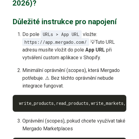
2026)?
Důležité instrukce pro napojení
Do pole
URLs > App URL
vložte:
https://app.mergado.com/
💡Tuto URL
adresu musíte vložit do pole
App URL
při
vytváření custom aplikace v Shopify.
Minimální oprávnění (scopes), která Mergado
potřebuje. ⚠️ Bez těchto oprávnění nebude
integrace fungovat.
write_products,read_products,write_markets,read_
Oprávnění (scopes), pokud chcete využívat také
Mergado Marketplaces