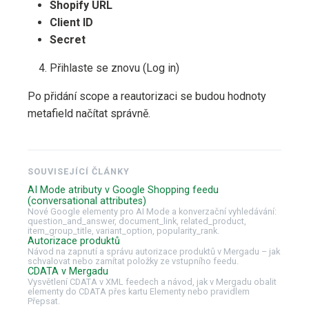
Shopify URL
Client ID
Secret
Přihlaste se znovu (Log in)
Po přidání scope a reautorizaci se budou hodnoty
metafield načítat správně.
SOUVISEJÍCÍ ČLÁNKY
AI Mode atributy v Google Shopping feedu
(conversational attributes)
Nové Google elementy pro AI Mode a konverzační vyhledávání:
question_and_answer, document_link, related_product,
item_group_title, variant_option, popularity_rank.
Autorizace produktů
Návod na zapnutí a správu autorizace produktů v Mergadu – jak
schvalovat nebo zamítat položky ze vstupního feedu.
CDATA v Mergadu
Vysvětlení CDATA v XML feedech a návod, jak v Mergadu obalit
elementy do CDATA přes kartu Elementy nebo pravidlem
Přepsat.