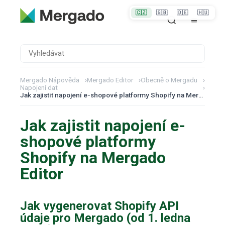
🇨🇿
🇬🇧
🇩🇪
🇭🇺
Mergado Nápověda
›
Mergado Editor
›
Obecně o Mergadu
›
Napojení dat
›
Jak zajistit napojení e-shopové platformy Shopify na Mergado Editor
Jak zajistit napojení e-
shopové platformy
Shopify na Mergado
Editor
Jak vygenerovat Shopify API
údaje pro Mergado (od 1. ledna