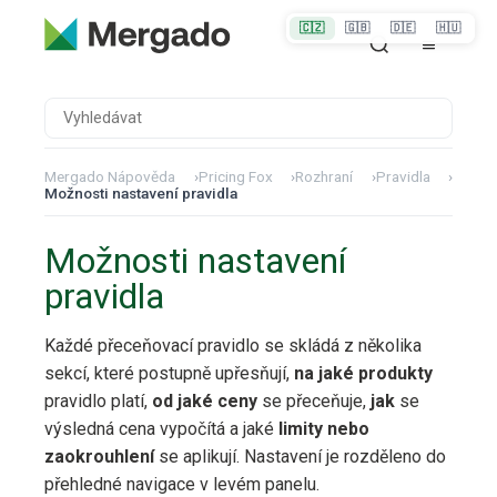
🇨🇿
🇬🇧
🇩🇪
🇭🇺
Mergado Nápověda
›
Pricing Fox
›
Rozhraní
›
Pravidla
›
Možnosti nastavení pravidla
Možnosti nastavení
pravidla
Každé přeceňovací pravidlo se skládá z několika
sekcí, které postupně upřesňují,
na jaké produkty
pravidlo platí,
od jaké ceny
se přeceňuje,
jak
se
výsledná cena vypočítá a jaké
limity nebo
zaokrouhlení
se aplikují. Nastavení je rozděleno do
přehledné navigace v levém panelu.