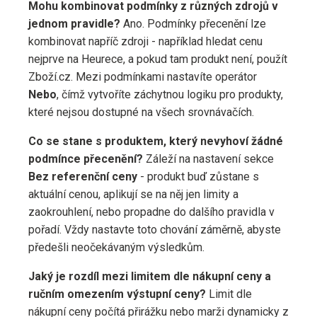
Mohu kombinovat podmínky z různých zdrojů v
jednom pravidle?
Ano. Podmínky přecenění lze
kombinovat napříč zdroji - například hledat cenu
nejprve na Heurece, a pokud tam produkt není, použít
Zboží.cz. Mezi podmínkami nastavíte operátor
Nebo
, čímž vytvoříte záchytnou logiku pro produkty,
které nejsou dostupné na všech srovnávačích.
Co se stane s produktem, který nevyhoví žádné
podmínce přecenění?
Záleží na nastavení sekce
Bez referenční ceny
- produkt buď zůstane s
aktuální cenou, aplikují se na něj jen limity a
zaokrouhlení, nebo propadne do dalšího pravidla v
pořadí. Vždy nastavte toto chování záměrně, abyste
předešli neočekávaným výsledkům.
Jaký je rozdíl mezi limitem dle nákupní ceny a
ručním omezením výstupní ceny?
Limit dle
nákupní ceny počítá přirážku nebo marži dynamicky z