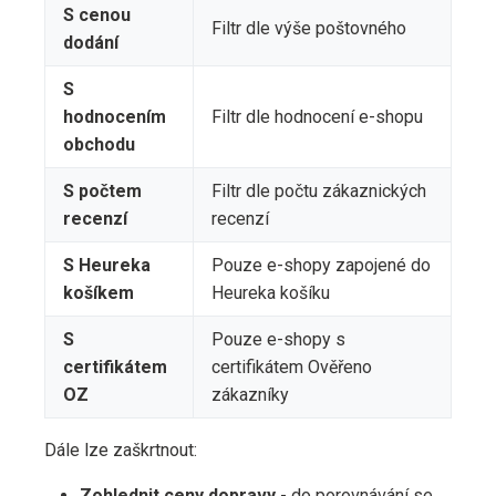
S cenou
Filtr dle výše poštovného
dodání
S
hodnocením
Filtr dle hodnocení e-shopu
obchodu
S počtem
Filtr dle počtu zákaznických
recenzí
recenzí
S Heureka
Pouze e-shopy zapojené do
košíkem
Heureka košíku
S
Pouze e-shopy s
certifikátem
certifikátem Ověřeno
OZ
zákazníky
Dále lze zaškrtnout:
Zohlednit ceny dopravy
- do porovnávání se