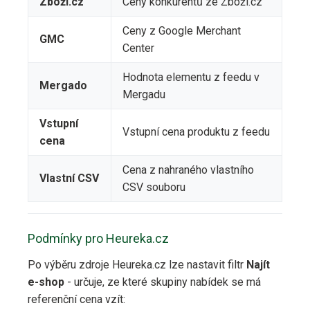
Zboží.cz
Ceny konkurentů ze Zboží.cz
Ceny z Google Merchant
GMC
Center
Hodnota elementu z feedu v
Mergado
Mergadu
Vstupní
Vstupní cena produktu z feedu
cena
Cena z nahraného vlastního
Vlastní CSV
CSV souboru
Podmínky pro Heureka.cz
Po výběru zdroje Heureka.cz lze nastavit filtr
Najít
e-shop
- určuje, ze které skupiny nabídek se má
referenční cena vzít: