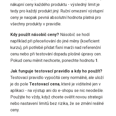
nákupní ceny každého produktu - výsledný limit je
tedy pro každý produkt jiný. Ruční omezení výstupní
ceny je naopak pevná absolutní hodnota platná pro
všechny produkty v pravidle.
Kdy použít násobič ceny?
Násobič se hodí
například při přeceňování do jiné měny (koeficient
kurzu), při potřebě přidat fixní marži nad referenční
cenu nebo při testování dopadu plošné úpravy cen.
Pokud cenu měnit nechcete, ponechte hodnotu
1
.
Jak funguje testovací pravidlo a kdy ho použít?
Testovací pravidlo vypočítá ceny normálně, ale uloží
je do pole
Testovací cena
, které je viditelné jen v
aplikaci - na výstup ani do e-shopu se nic neodešle.
Použijte ho vždy, když chcete ověřit novou strategii
nebo nastavení limitů bez rizika, že se změní reálné
ceny.