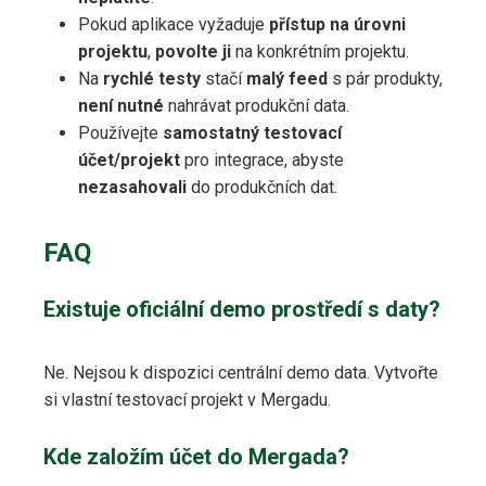
Pokud aplikace vyžaduje
přístup na úrovni
projektu
,
povolte ji
na konkrétním projektu.
Na
rychlé testy
stačí
malý feed
s pár produkty,
není nutné
nahrávat produkční data.
Používejte
samostatný testovací
účet/projekt
pro integrace, abyste
nezasahovali
do produkčních dat.
FAQ
Existuje oficiální demo prostředí s daty?
Ne. Nejsou k dispozici centrální demo data. Vytvořte
si vlastní testovací projekt v Mergadu.
Kde založím účet do Mergada?