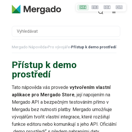
🇨🇿
🇬🇧
🇩🇪
🇭🇺
Mergado Nápověda
›
Pro vývojáře
›
Přístup k demo prostředí
Přístup k demo
prostředí
Tato nápověda vás provede
vytvořením vlastní
aplikace pro Mergado Store
, její napojením na
Mergado API a bezpečným testováním přímo v
Mergadu bez nutnosti platby. Mergado umožňuje
vývojářům tvořit vlastní integrace, které rozšiřují
funkce editoru nebo komunikují s jeho API. Oficiální
„demo prostředí“ s předem nahranými daty