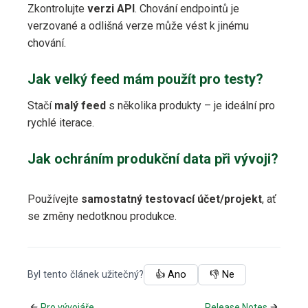
Zkontrolujte
verzi API
. Chování endpointů je
verzované a odlišná verze může vést k jinému
chování.
Jak velký feed mám použít pro testy?
Stačí
malý feed
s několika produkty – je ideální pro
rychlé iterace.
Jak ochráním produkční data při vývoji?
Používejte
samostatný testovací účet/projekt
, ať
se změny nedotknou produkce.
Byl tento článek užitečný?
👍 Ano
👎 Ne
Pro vývojáře
Release Notes